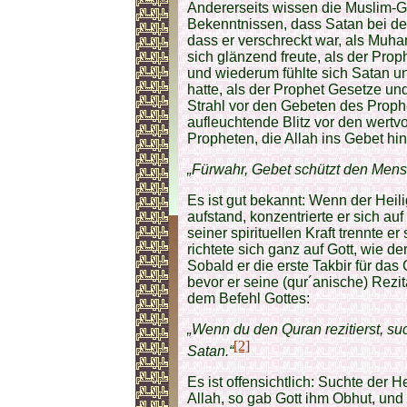
Andererseits wissen die Muslim-Ge
Bekenntnissen, dass Satan bei 
dass er verschreckt war, als Mu
sich glänzend freute, als der Pro
und wiederum fühlte sich Satan un
hatte, als der Prophet Gesetze un
Strahl vor den Gebeten des Proph
aufleuchtende Blitz vor den wert
Propheten, die Allah ins Gebet hin
„Fürwahr, Gebet schützt den Mens
Es ist gut bekannt: Wenn der Heil
aufstand, konzentrierte er sich auf
seiner spirituellen Kraft trennte 
richtete sich ganz auf Gott, wie de
Sobald er die erste Takbir für das
bevor er seine (qur´anische) Rezi
dem Befehl Gottes:
„Wenn du den Quran rezitierst, suc
[2]
Satan.“
Es ist offensichtlich: Suchte der 
Allah, so gab Gott ihm Obhut, un