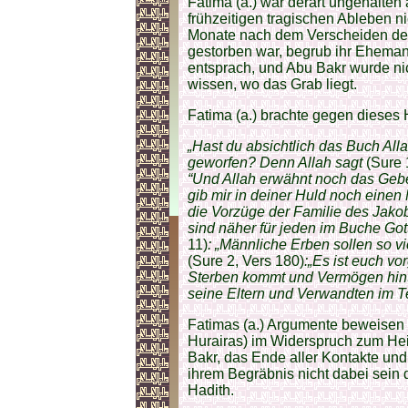
Fatima (a.) war derart ungehalten 
frühzeitigen tragischen Ableben n
Monate nach dem Verscheiden des
gestorben war, begrub ihr Ehemann 
entsprach, und Abu Bakr wurde nic
wissen, wo das Grab liegt.
Fatima (a.) brachte gegen dieses
„Hast du absichtlich das Buch Al
geworfen? Denn Allah sagt
(Sure 
“Und Allah erwähnt noch das Geb
gib mir in deiner Huld noch ein
die Vorzüge der Familie des Jakob
sind näher für jeden im Buche Got
11)
: „Männliche Erben sollen so v
(Sure 2, Vers 180)
:„Es ist euch v
Sterben kommt und Vermögen hinter
seine Eltern und Verwandten im 
Fatimas (a.) Argumente beweisen 
Hurairas) im Widerspruch zum Hei
Bakr, das Ende aller Kontakte un
ihrem Begräbnis nicht dabei sein d
Hadith.