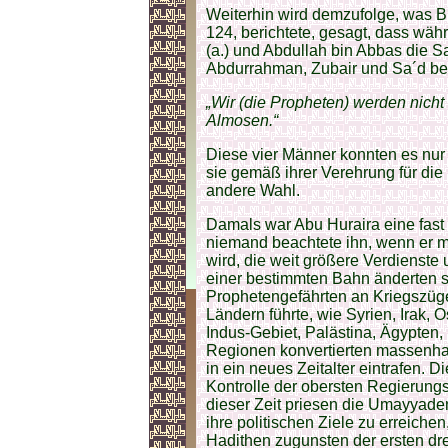
Weiterhin wird demzufolge, was B
124, berichtete, gesagt, dass wäh
(a.) und Abdullah bin Abbas die 
Abdurrahman, Zubair und Sa´d be
„Wir (die Propheten) werden nicht 
Almosen.“
Diese vier Männer konnten es nur
sie gemäß ihrer Verehrung für di
andere Wahl.
Damals war Abu Huraira eine fast
niemand beachtete ihn, wenn er m
wird, die weit größere Verdienste
einer bestimmten Bahn änderten si
Prophetengefährten an Kriegszüg
Ländern führte, wie Syrien, Irak,
Indus-Gebiet, Palästina, Ägypten,
Regionen konvertierten massenha
in ein neues Zeitalter eintrafen.
Kontrolle der obersten Regierung
dieser Zeit priesen die Umayyade
ihre politischen Ziele zu erreichen
Hadithen zugunsten der ersten drei