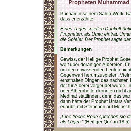
Propheten Muhammad (
Buchari in seinem Sahih-Werk, Ban
dass er erzählte:
Eines Tages spielten Dunkelhäuti
Propheten, als Umar eintrat. Umar
die Spieler. Der Prophet sagte dan
Bemerkungen
Gewiss, der Heilige Prophet Gott
weit über derartigen Albereien. E
um den unwissenden Leuten nicht 
Gegenwart herumzuspielen. Vielme
ernsthaften Dingen des nächsten
der für Alberei vergeudet wurde. In
oder Albernheiten konnten nicht 
Medina) stattfinden, denn das war
dann hätte der Prophet Umars Verh
erlaubt, mit Steinchen auf Mensch
„Eine freche Rede sprechen sie d
als Lügen.“
(Heiliger Qur´an 18:5)