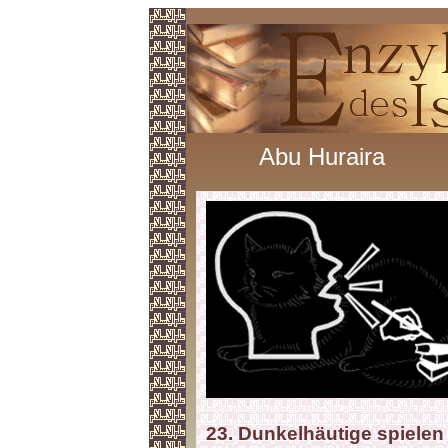
Abu Huraira
23. Dunkelhäutige spielen