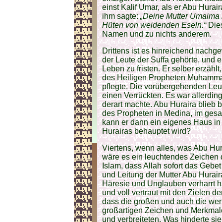
einst Kalif Umar, als er Abu Hurai
ihm sagte:
„Deine Mutter Umaima b
Hüten von weidenden Eseln.“
Die
Namen und zu nichts anderem.
Drittens ist es hinreichend nach
der Leute der Suffa gehörte, und 
Leben zu fristen. Er selber erzäh
des Heiligen Propheten Muhammad 
pflegte. Die vorübergehenden Leute
einen Verrückten. Es war allerding
derart machte. Abu Huraira blieb
des Propheten in Medina, im gesa
kann er dann ein eigenes Haus in
Hurairas behauptet wird?
Viertens, wenn alles, was Abu Hur
wäre es ein leuchtendes Zeichen
Islam, dass Allah sofort das Geb
und Leitung der Mutter Abu Hurair
Häresie
und Unglauben verharrt h
und voll vertraut mit den Zielen d
dass die großen und auch die wen
großartigen Zeichen und Merkmal
und verbreiteten. Was hinderte si