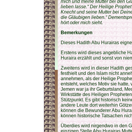
mich und meine Mutter bei den Gl
lieben lasse.“ Der Heilige Prophe
Knecht und seine Mutter bei Deine
die Gläubigen lieben.“ Dementspre
hört oder mich sieht.
Bemerkungen
Dieses Hadith Abu Hurairas eignet
Erstens wird dieses angebliche Ha
Huraira erzählt und sonst von nie
Zweitens wird in dieser Hadith g
festhielt und den Islam nicht anne
annehmen, als der Heilige Prophet
entsteht, welches Motiv sie hatt
Jemen war ja ihr Geburtsland, Med
Wirkstätte des Heiligen Prophete
Stützpunkt. Es gibt historisch kei
andere Leute dort weiterhin Götz
können die Bewunderer Abu Hurair
können historische Tatsachen nich
Überdies wird nirgendwo in den G
einzigen Stelle Abu Hurairas Mutte