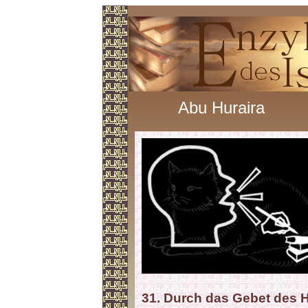
Abu Huraira
31. Durch das Gebet des 