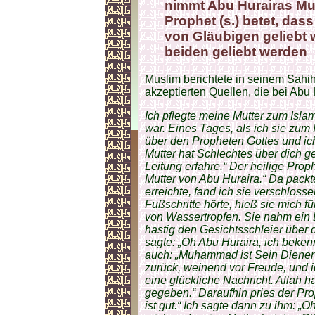
nimmt Abu Hurairas Mut
Prophet (s.) betet, da
von Gläubigen geliebt
beiden geliebt werden
Muslim berichtete in seinem Sahih
akzeptierten Quellen, die bei Abu 
Ich pflegte meine Mutter zum Isla
war. Eines Tages, als ich sie zum
über den Propheten Gottes und ic
Mutter hat Schlechtes über dich ge
Leitung erfahre.“ Der heilige Prop
Mutter von Abu Huraira.“ Da packt
erreichte, fand ich sie verschloss
Fußschritte hörte, hieß sie mich 
von Wassertropfen. Sie nahm ein 
hastig den Gesichtsschleier über 
sagte: „Oh Abu Huraira, ich beken
auch: „Muhammad ist Sein Diener 
zurück, weinend vor Freude, und ic
eine glückliche Nachricht. Allah h
gegeben.“ Daraufhin pries der Pro
ist gut.“ Ich sagte dann zu ihm: „O