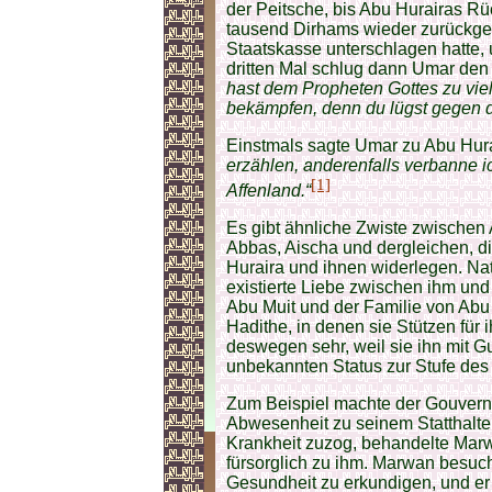
der Peitsche, bis Abu Hurairas Rü
tausend Dirhams wieder zurückge
Staatskasse unterschlagen hatte,
dritten Mal schlug dann Umar den
hast dem Propheten Gottes zu viel
bekämpfen, denn du lügst gegen d
Einstmals sagte Umar zu Abu Hur
erzählen, anderenfalls verbanne i
[1]
Affenland.“
Es gibt ähnliche Zwiste zwischen
Abbas, Aischa und dergleichen, d
Huraira und ihnen widerlegen. Nat
existierte Liebe zwischen ihm und
Abu Muit und der Familie von Abu 
Hadithe, in denen sie Stützen für i
deswegen sehr, weil sie ihn mit G
unbekannten Status zur Stufe de
Zum Beispiel machte der Gouver
Abwesenheit zu seinem Statthalter
Krankheit zuzog, behandelte Marw
fürsorglich zu ihm. Marwan besuc
Gesundheit zu erkundigen, und e