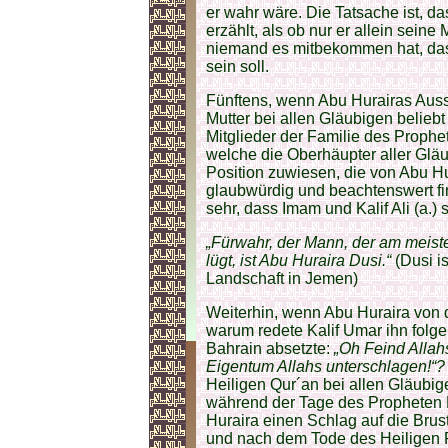
er wahr wäre. Die Tatsache ist, da
erzählt, als ob nur er allein sein
niemand es mitbekommen hat, das
sein soll.
Fünftens, wenn Abu Hurairas Auss
Mutter bei allen Gläubigen belieb
Mitglieder der Familie des Prophe
welche die Oberhäupter aller Gläu
Position zuwiesen, die von Abu Hu
glaubwürdig und beachtenswert fi
sehr, dass Imam und Kalif Ali (a.) 
„Fürwahr, der Mann, der am meis
lügt, ist Abu Huraira Dusi.“
(Dusi i
Landschaft in Jemen)
Weiterhin, wenn Abu Huraira von d
warum redete Kalif Umar ihn folg
Bahrain absetzte:
„Oh Feind Allah
Eigentum Allahs unterschlagen!“
Heiligen Qur´an bei allen Gläubige
während der Tage des Propheten
Huraira einen Schlag auf die Brust
und nach dem Tode des Heiligen 