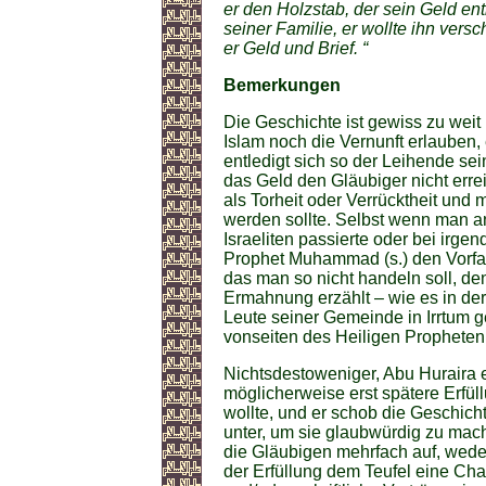
er den Holzstab, der sein Geld en
seiner Familie, er wollte ihn vers
er Geld und Brief. “
Bemerkungen
Die Geschichte ist gewiss zu weit
Islam noch die Vernunft erlauben,
entledigt sich so der Leihende se
das Geld den Gläubiger nicht erre
als Torheit oder Verrücktheit und
werden sollte. Selbst wenn man an
Israeliten passierte oder bei irge
Prophet Muhammad (s.) den Vorfal
das man so nicht handeln soll, de
Ermahnung erzählt – wie es in der
Leute seiner Gemeinde in Irrtum g
vonseiten des Heiligen Propheten
Nichtsdestoweniger, Abu Huraira e
möglicherweise erst spätere Erfül
wollte, und er schob die Geschic
unter, um sie glaubwürdig zu mache
die Gläubigen mehrfach auf, wede
der Erfüllung dem Teufel eine Ch