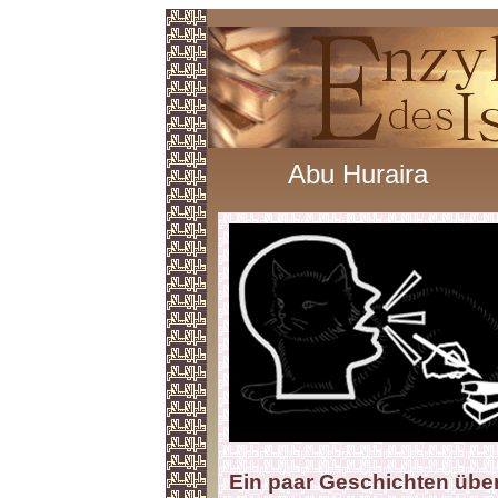
Abu Huraira
Ein paar Geschichten übe