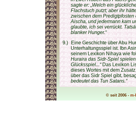
sagte er: „Welch ein glücklich
Flachstuch putzt; aber ihr hät
zwischen dem Predigtpfosten 
Aischa, und jedermann kam und
glaubte, ich sei verrückt. Tats
blanker Hunger.“
9.)
Eine Geschichte über Abu Hurai
Unterhaltungsspiel ist. Ibn Asi
seinem Lexikon Nihaya wie fol
Huraira das Sidr-Spiel spielen.
Glücksspiel...“
Das Lexikon Lis
dieses Wortes mit dem Zusatz,
über das Sidr Spiel gibt, bes
bedeutet das Tun Satans.“
© seit 2006 -
m-