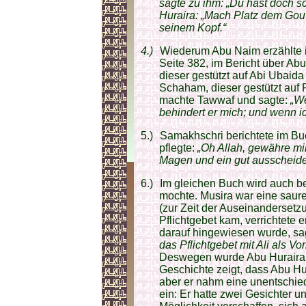
sagte zu ihm: „Du hast doch s
Huraira: „Mach Platz dem Gou
seinem Kopf.“
4.)
Wiederum Abu Naim erzählte in
Seite 382, im Bericht über Abu
dieser gestützt auf Abi Ubaid
Schaham, dieser gestützt auf 
machte Tawwaf und sagte:
„We
behindert er mich; und wenn ic
5.)
Samakhschri berichtete im Bu
pflegte:
„Oh Allah, gewähre mi
Magen und ein gut ausscheid
6.)
Im gleichen Buch wird auch be
mochte. Musira war eine saure
(zur Zeit der Auseinandersetzu
Pflichtgebet kam, verrichtete e
darauf hingewiesen wurde, sa
das Pflichtgebet mit Ali als V
Deswegen wurde Abu Huraira 
Geschichte zeigt, dass Abu Hur
aber er nahm eine unentschie
ein: Er hatte zwei Gesichter u