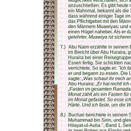
Möglichkeit verschaffen, sich
anzuschließen. Es gibt heute 
ein Mahnmal, bekannt als die 
dass während einiger Tage im 
das Pflichtgebet mit den Männe
den Männern Muawiyas; und we
einen Hügel nahebei. Als er da
gelehrter, Muawiya ist sicherer
7.)
Abu Naim erzählte in seinem B
im Bericht über Abu Huraira, 
Huraira bei einer Reisegruppe
Essen fertig. Sie schickten na
verrichtete. So sagte er:
"Ich fa
er und begann zu essen. Die L
sagte:
„Was schaut ihr mich an?
Abu Huraira:
„Er hat recht! I
„Fasten im gesamten Ramadan-
Monat zählt als ein Fasten für 
im Monat gefastet. So esse ich
Härte. Und ich faste, um die Wo
8.)
Buchari berichtete in seinem 
Muhammad bin Sirin, und glei
Hilayat-ul-Aulia ", Band 1, Sei
in zwei Roben aus Flachs gekl