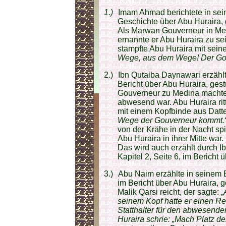
1.)
Imam Ahmad berichtete in sei
Geschichte über Abu Huraira, 
Als Marwan Gouverneur in Me
ernannte er Abu Huraira zu se
stampfte Abu Huraira mit sei
Wege, aus dem Wege! Der Gou
2.)
Ibn Qutaiba Daynawari erzählt
Bericht über Abu Huraira, gest
Gouverneur zu Medina machte 
abwesend war. Abu Huraira rit
mit einem Kopfbinde aus Dattel
Wege der Gouverneur kommt.
von der Krähe in der Nacht spi
Abu Huraira in ihrer Mitte war
Das wird auch erzählt durch I
Kapitel 2, Seite 6, im Bericht
3.)
Abu Naim erzählte in seinem B
im Bericht über Abu Huraira, ge
Malik Qarsi reicht, der sagte: „
seinem Kopf hatte er einen Re
Statthalter für den abwesend
Huraira schrie: „Mach Platz de