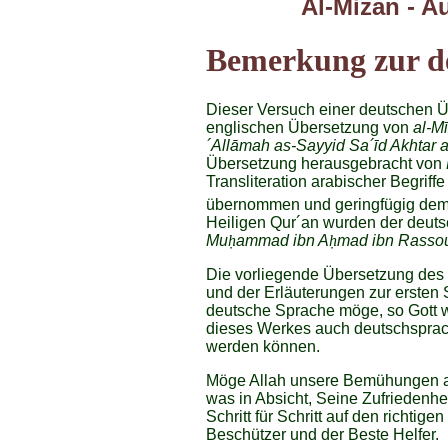
Al-Mizan - A
Bemerkung zur d
Dieser Versuch einer deutschen Üb
englischen Übersetzung von
al-M
´Allāmah as-Sayyid Sa´īd Akhtar 
Übersetzung herausgebracht von
Transliteration arabischer Begriff
übernommen und geringfügig dem
Heiligen Qur´an wurden der deut
Mu
ḥ
ammad ibn A
ḥ
mad ibn Rasso
Die vorliegende Übersetzung des
und der Erläuterungen zur ersten
deutsche Sprache möge, so Gott wil
dieses Werkes auch deutschsprac
werden können.
Möge Allah unsere Bemühungen ak
was in Absicht, Seine Zufriedenh
Schritt für Schritt auf den richtig
Beschützer und der Beste Helfer.