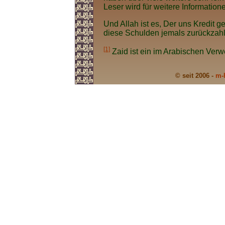
Leser wird für weitere Information
Und Allah ist es, Der uns Kredit 
diese Schulden jemals zurückzah
[1]
Zaid ist ein im Arabischen Ver
© seit 2006 -
m-