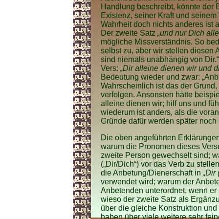
Handlung beschreibt, könnte der E
Existenz, seiner Kraft und seinem
Wahrheit doch nichts anderes ist a
Der zweite Satz
„und nur Dich alle
mögliche Missverständnis. So bed
selbst zu, aber wir stellen diesen
sind niemals unabhängig von Dir.“
Vers:
„Dir alleine dienen wir und di
Bedeutung wieder und zwar: „Anbet
Wahrscheinlich ist das der Grund,
verfolgen. Ansonsten hätte beisp
alleine dienen wir; hilf uns und fü
wiederum ist anders, als die vor
Gründe dafür werden später noch 
Die oben angeführten Erklärungen
warum die Pronomen dieses Verses 
zweite Person gewechselt sind; war
(„Dir/Dich“) vor das Verb zu stel
die Anbetung/Dienerschaft in
„Dir 
verwendet wird; warum der Anbete
Anbetenden unterordnet, wenn er 
wieso der zweite Satz als Ergänz
über die gleiche Konstruktion und
haben über viele weitere sehr fe