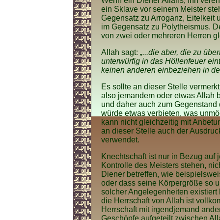
Wenn ein Diener Allahs, Ihn verehr
ein Sklave vor seinem Meister ste
Gegensatz zu Arroganz, Eitelkeit 
im Gegensatz zu Polytheismus. D
von zwei oder mehreren Herren gle
Allah sagt:
„...die aber, die zu üb
unterwürfig in das Höllenfeuer eint
keinen anderen einbeziehen in de
Es sollte an dieser Stelle vermerk
also jemandem oder etwas Allah b
und daher auch zum Gegenstand 
würde etwas verbieten, was unmög
kann nicht gleichzeitig mit Anbe
an dieser Stelle auch der Ausdruck
verwendet.
Knechtschaft ist nur in Bezug auf 
Kontrolle des Meisters stehen, ni
Diener betreffen, wie beispielswei
oder dass seine Körpergröße so un
solcher Angelegenheiten existiert
die Herrschaft von Allah ist voll
Herrschaft mit irgendjemand ande
Geschöpfe aufgeteilt zwischen Al