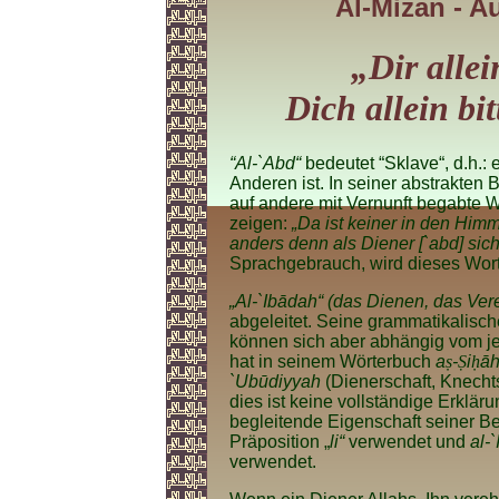
Al-Mizan - A
„Dir alle
Dich allein bi
“Al-`Abd“
bedeutet “Sklave“, d.h.:
Anderen ist. In seiner abstrakten 
auf andere mit Vernunft begabte 
zeigen:
„Da ist keiner in den Him
anders denn als Diener [`abd] sich
Sprachgebrauch, wird dieses Wort 
„Al-`Ibādah“ (das Dienen, das Ve
abgeleitet. Seine grammatikalis
können sich aber abhängig vom je
hat in seinem Wörterbuch
a
ṣ
-
Ṣ
i
ḥ
ā
`Ubūdiyyah
(Dienerschaft, Knecht
dies ist keine vollständige Erkläru
begleitende Eigenschaft seiner B
Präposition „
li“
verwendet und
al-
verwendet.