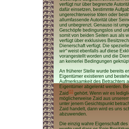
verfügt nur über begrenzte Autori
dafür einsetzen, bestimmte Aufgab
ungerechterweise töten oder bestr
allumfassende Autorität über Sein
und unbegrenzt. Genauso ist umge
Geschöpfe bedingungslos und unbe
somit von beiden Seiten aus als w
verfügt über exklusives Besitzrec
Dienerschaft verfügt. Die speziel
wir“
weist ebenfalls auf diese Exkl
vorangestellt worden und die Diene
an keinerlei Bedingungen geknüpf
An früherer Stelle wurde bereits e
Eigentümer existieren und besteh
Aufmerksamkeit des Betrachters a
Eigentümer abgelenkt werden. Bei
[1]
Zaid
gehört. Wenn wir es ledigli
möglicherweise Zaid aus unserem 
unter jenem Gesichtspunkt betrac
Zaid handelt, dann wird es uns s
abzuwenden.
Die einzig wahre Eigenschaft des 
wurde und dass es Sein Besitztum 