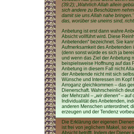
(39:2); „Wahrlich Allah allein geb
sich andere zu Beschützern nehmen
damit sie uns Allah nahe bringen.
das, worüber sie uneins sind, richt
Anbetung ist erst dann wahre Anbe
Absicht vollführt wird. Diese Rei
Anbetenden“ bezeichnet. Sie kan
Aufmerksamkeit des Anbetenden in
(denn sonst würde es sich ja ber
und wenn das Ziel der Anbetung ni
beispielsweise Hoffnung auf das P
Anbetung in diesem Fall nicht Alla
der Anbetende nicht mit sich selbs
Wünsche und Interessen im Kopf
Arroganz gleichkommen – das ge
Dienerschaft. Wahrscheinlich de
der Mehrzahl –
„wir dienen“
– auf 
Individualität des Anbetenden, ind
anderen Menschen unterordnet; di
erzeugen und der Tendenz vorbeug
Die Erklärung der eigenen Diener
ist frei von jeglichem Makel, so w
Absicht betrifft. Indem der Diener