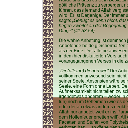
göttliche Präsenz zu verbergen, n
führen, dass jemand Allah vergis
wird. Er ist Derjenige, Der immer 
sagte:
„Genügt es denn nicht, das
hegen Zweifel an der Begegnung mi
Dinge“ (41:53-54).
Die wahre Anbetung ist demnach j
Anbetende beide gleichermaßen an
als der Eine, Der alleine anwese
in dem hier diskutierten Vers auc
vorangegangenen Verses in die zw
„Dir (alleine) dienen wir.“
Der Anbet
vollkommen anwesend sein nicht n
seiner Seele. Ansonsten wäre sei
Seele, eine Form ohne Leben. Des
Aufmerksamkeit nicht teilen zwis
irgendetwas anderem – weder in de
tun) noch im Geheimen (wie es de
oder der an etwas anderes denkt, 
Allah nur anbetet, weil er ins Par
dem Höllenfeuer erretten will). A
Facetten und Stufen von Polythei
verboten hat: „
...so diene denn Al