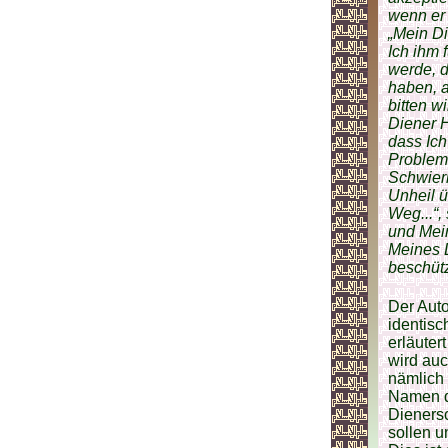
wenn er 
„Mein Di
Ich ihm 
werde, d
haben, a
bitten w
Diener H
dass Ich
Probleme
Schwier
Unheil ü
Weg...“,
und Mein
Meines D
beschützt
Der Auto
identis
erläuter
wird auc
nämlich 
Namen de
Dienersc
sollen u