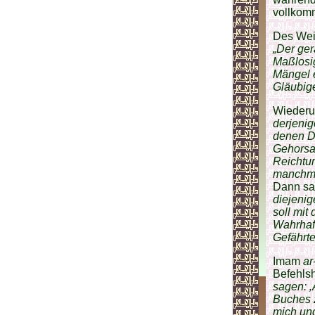
vollkomm
Des Weit
„Der ger
Maßlosig
Mängel e
Gläubige
Wiederu
derjenige
denen D
Gehorsam
Reichtu
manchma
Dann sa
diejenig
soll mit
Wahrhaf
Gefährten
Imam
ar
Befehlsh
sagen: ‚
Buches z
mich und