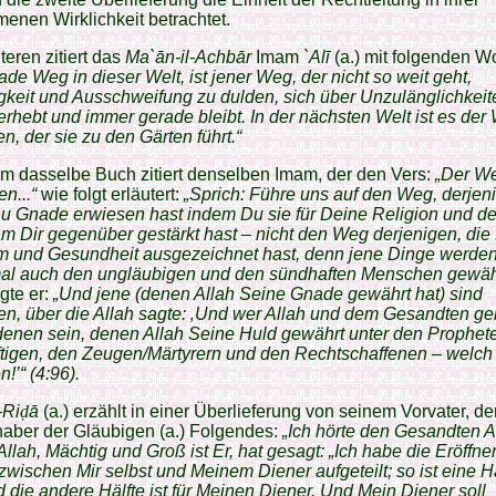
enen Wirklichkeit betrachtet.
eren zitiert das
Ma`ān-il-Achbār
Imam
`Alī
(a.) mit folgenden W
ade Weg in dieser Welt, ist jener Weg, der nicht so weit geht,
keit und Ausschweifung zu dulden, sich über Unzulänglichkei
rhebt und immer gerade bleibt. In der nächsten Welt ist es der
n, der sie zu den Gärten führt.“
m dasselbe Buch zitiert denselben Imam, der den Vers:
„Der W
n...“
wie folgt erläutert:
„Sprich: Führe uns auf den Weg, derjen
u Gnade erwiesen hast indem Du sie für Deine Religion und d
 Dir gegenüber gestärkt hast – nicht den Weg derjenigen, die
m und Gesundheit ausgezeichnet hast, denn jene Dinge werde
l auch den ungläubigen und den sündhaften Menschen gewähr
gte er:
„Und jene (denen Allah Seine Gnade gewährt hat) sind
en, über die Allah sagte: ‚Und wer Allah und dem Gesandten ge
 denen sein, denen Allah Seine Huld gewährt unter den Prophet
tigen, den Zeugen/Märtyrern und den Rechtschaffenen – welch
!’“ (4:96).
-Ri
ḍ
ā
(a.) erzählt in einer Überlieferung von seinem Vorvater, d
aber der Gläubigen (a.) Folgendes:
„Ich hörte den Gesandten A
Allah, Mächtig und Groß ist Er, hat gesagt: „Ich habe die Eröffn
wischen Mir selbst und Meinem Diener aufgeteilt; so ist eine Hä
 die andere Hälfte ist für Meinen Diener. Und Mein Diener soll