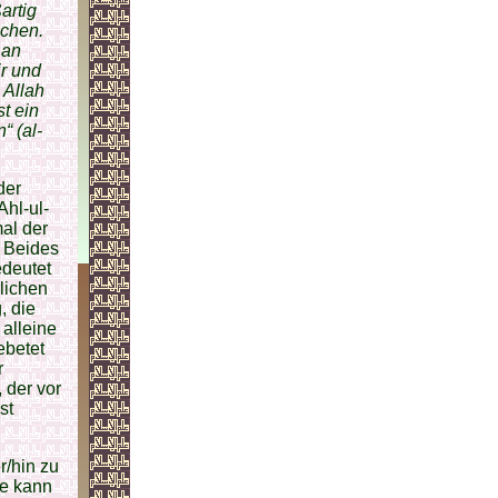
artig
schen.
 an
ir und
 Allah
st ein
n“
(al-
der
hl-ul-
al der
t Beides
edeutet
lichen
, die
 alleine
ebetet
r
, der vor
st
r/hin zu
ee kann