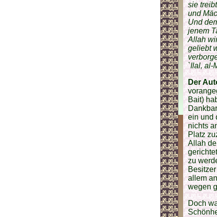
sie trei
und Mäch
Und dem 
jenem Ta
Allah wi
geliebt 
verborge
`Ilal, a
Der Aut
vorangeg
Bait) h
Dankbark
ein und 
nichts 
Platz zu
Allah de
gerichte
zu werde
Besitzer
allem an
wegen ge
Doch was
Schönhei