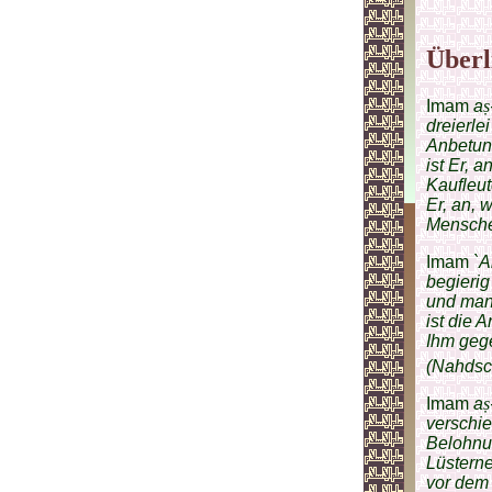
Überl
Imam
a
ṣ
dreierle
Anbetun
ist Er, 
Kaufleut
Er, an, 
Menschen
Imam
`Al
begierig
und man
ist die 
Ihm gege
(Nahdsc
Imam
a
ṣ
verschie
Belohnun
Lüsterne
vor dem 