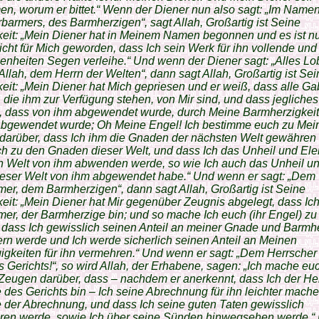
, worum er bittet.“ Wenn der Diener nun also sagt: „Im Namen
rbarmers, des Barmherzigen“, sagt Allah, Großartig ist Seine
keit: „Mein Diener hat in Meinem Namen begonnen und es ist n
licht für Mich geworden, dass Ich sein Werk für ihn vollende und
nheiten Segen verleihe.“ Und wenn der Diener sagt: „Alles Lo
Allah, dem Herrn der Welten“, dann sagt Allah, Großartig ist Sei
keit: „Mein Diener hat Mich gepriesen und er weiß, dass alle G
die ihm zur Verfügung stehen, von Mir sind, und dass jegliches
, dass von ihm abgewendet wurde, durch Meine Barmherzigkei
bgewendet wurde; Oh Meine Engel! Ich bestimme euch zu Mei
darüber, dass Ich ihm die Gnaden der nächsten Welt gewähren
ch zu den Gnaden dieser Welt, und dass Ich das Unheil und Ele
n Welt von ihm abwenden werde, so wie Ich auch das Unheil u
ieser Welt von ihm abgewendet habe.“ Und wenn er sagt: „Dem
mer, dem Barmherzigen“, dann sagt Allah, Großartig ist Seine
keit: „Mein Diener hat Mir gegenüber Zeugnis abgelegt, dass Ich
mer, der Barmherzige bin; und so mache Ich euch (ihr Engel) z
 dass Ich gewisslich seinen Anteil an meiner Gnade und Barmhe
rn werde und Ich werde sicherlich seinen Anteil an Meinen
gkeiten für ihn vermehren.“ Und wenn er sagt: „Dem Herrsche
 Gerichts!“, so wird Allah, der Erhabene, sagen: „Ich mache eu
Zeugen darüber, dass – nachdem er anerkennt, dass Ich der He
des Gerichts bin – Ich seine Abrechnung für ihn leichter mach
der Abrechnung, und dass Ich seine guten Taten gewisslich
eren werde, sowie Ich über seine Sünden hinwegsehen werde.“