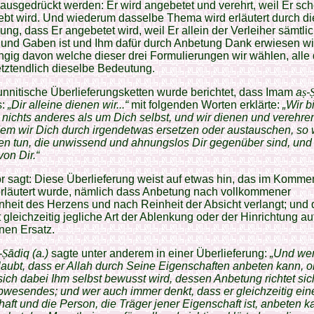
ausgedrückt werden: Er wird angebetet und verehrt, weil Er sch
ebt wird. Und wiederum dasselbe Thema wird erläutert durch di
lung, dass Er angebetet wird, weil Er allein der Verleiher sämtli
und Gaben ist und Ihm dafür durch Anbetung Dank erwiesen wi
ig davon welche dieser drei Formulierungen wir wählen, alle 
etztendlich dieselbe Bedeutung.
nnitische Überlieferungsketten wurde berichtet, dass Imam
a
ṣ
-
s:
„Dir alleine dienen wir...“
mit folgenden Worten erklärte:
„Wir b
nichts anderes als um Dich selbst, und wir dienen und verehre
dem wir Dich durch irgendetwas ersetzen oder austauschen, so 
en tun, die unwissend und ahnungslos Dir gegenüber sind, und
von Dir.“
r sagt: Diese Überlieferung weist auf etwas hin, das im Kommen
erläutert wurde, nämlich dass Anbetung nach vollkommener
eit des Herzens und nach Reinheit der Absicht verlangt; und 
t gleichzeitig jegliche Art der Ablenkung oder der Hinrichtung au
nen Ersatz.
-
Ṣ
ādiq (a.)
sagte unter anderem in einer Überlieferung:
„Und we
aubt, dass er Allah durch Seine Eigenschaften anbeten kann, 
sich dabei Ihm selbst bewusst wird, dessen Anbetung richtet sic
wesendes; und wer auch immer denkt, dass er gleichzeitig ein
aft und die Person, die Träger jener Eigenschaft ist, anbeten k