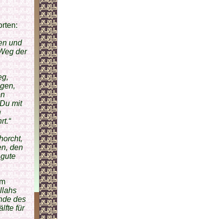
orten:
ten und
 Weg der
eg,
igen,
en
 Du mit
n
t.“
horcht,
en, den
 gute
em
llahs
ende des
lfte für