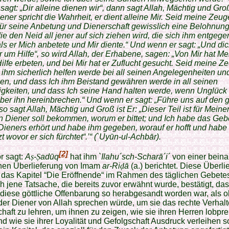
sagt: „Dir alleine dienen wir“, dann sagt Allah, Mächtig und Groß
ener spricht die Wahrheit, er dient alleine Mir. Seid meine Zeu
für seine Anbetung und Dienerschaft gewisslich eine Belohnun
ie den Neid all jener auf sich ziehen wird, die sich ihm entgege
ls er Mich anbetete und Mir diente.“ Und wenn er sagt: „Und dic
ir um Hilfe“, so wird Allah, der Erhabene, sagen: „Von Mir hat Me
ilfe erbeten, und bei Mir hat er Zuflucht gesucht. Seid meine Z
 ihm sicherlich helfen werde bei all seinen Angelegenheiten un
n, und dass Ich ihm Beistand gewähren werde in all seinen
igkeiten, und dass Ich seine Hand halten werde, wenn Unglück
ber ihn hereinbrechen.“ Und wenn er sagt: „Führe uns auf den 
 so sagt Allah, Mächtig und Groß ist Er: „Dieser Teil ist für Mein
 Diener soll bekommen, worum er bittet; und Ich habe das Geb
ieners erhört und habe ihm gegeben, worauf er hofft und habe 
 wovor er sich fürchtet“.’“
(`Uyūn-ul-Achbār).
[2]
r sagt:
A
ṣ
-
Ṣ
adūq
hat ihm
`Ilahu´sch-Scharā´i´
von einer bein
chen Überlieferung von Imam
ar-Ri
ḍ
ā
(a.) berichtet. Diese Überli
t das Kapitel “Die Eröffnende“ im Rahmen des täglichen Gebete
h jene Tatsache, die bereits zuvor erwähnt wurde, bestätigt, da
diese göttliche Offenbarung so herabgesandt worden war, als o
r Diener von Allah sprechen würde, um sie das rechte Verhalt
haft zu lehren, um ihnen zu zeigen, wie sie ihren Herren lobpr
nd wie sie ihrer Loyalität und Gefolgschaft Ausdruck verleihen s