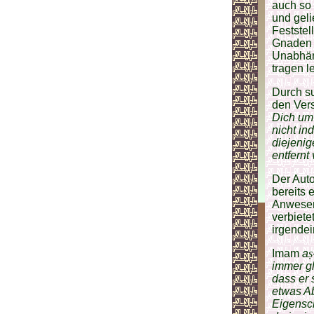
auch so 
und geli
Feststel
Gnaden 
Unabhäng
tragen l
Durch su
den Ver
Dich um 
nicht in
diejenig
entfernt 
Der Auto
bereits 
Anwesenh
verbiete
irgendei
Imam
a
ṣ
immer gl
dass er 
etwas Ab
Eigensch