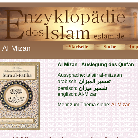
Al-Mizan
Startseite
Suche
Imp
Al-Mizan - Auslegung des Qur'an
Aussprache: tafsiir al-miizaan
تفسير الميزان
arabisch:
تفسير
ميزان
persisch:
englisch: Al-Mizan
Mehr zum Thema siehe:
Al-Mizan