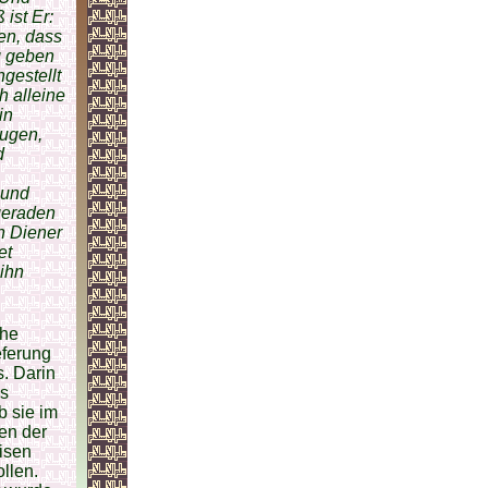
 ist Er:
gen, dass
g geben
ngestellt
h alleine
in
eugen,
d
 und
geraden
en Diener
et
ihn
ahe
eferung
s. Darin
ss
b sie im
en der
eisen
ollen.