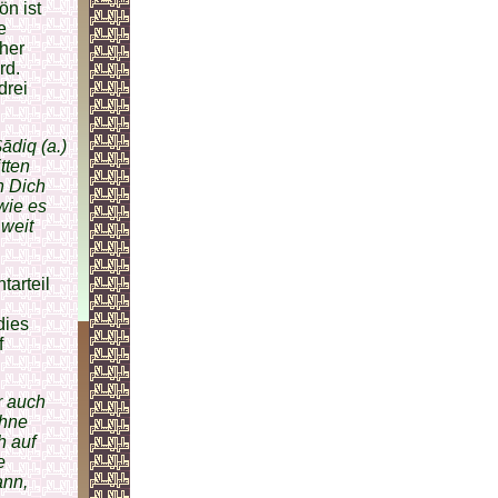
ön ist
e
cher
rd.
drei
Ṣ
ādiq (a.)
itten
n Dich
wie es
 weit
tarteil
dies
f
r auch
ohne
h auf
e
ann,