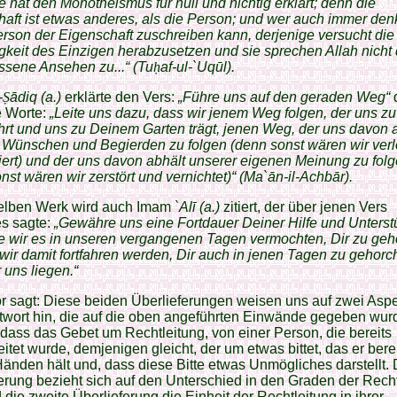
e hat den Monotheismus für null und nichtig erklärt; denn die
aft ist etwas anderes, als die Person; und wer auch immer den
erson der Eigenschaft zuschreiben kann, derjenige versucht die
gkeit des Einzigen herabzusetzen und sie sprechen Allah nicht
sene Ansehen zu...“ (Tu
ḥ
af-ul-`Uqūl).
-
Ṣ
ādiq (a.)
erklärte den Vers:
„Führe uns auf den geraden Weg“
e Worte:
„Leite uns dazu, dass wir jenem Weg folgen, der uns z
hrt und uns zu Deinem Garten trägt, jenen Weg, der uns davon 
 Wünschen und Begierden zu folgen (denn sonst wären wir verl
iert) und der uns davon abhält unserer eigenen Meinung zu fol
nst wären wir zerstört und vernichtet)“ (Ma`ān-il-Achbār).
elben Werk wird auch Imam
`Alī (a.)
zitiert, der über jenen Vers
es sagte:
„Gewähre uns eine Fortdauer Deiner Hilfe und Unterst
e wir es in unseren vergangenen Tagen vermochten, Dir zu geh
wir damit fortfahren werden, Dir auch in jenen Tagen zu gehorc
 uns liegen.“
r sagt: Diese beiden Überlieferungen weisen uns auf zwei Asp
twort hin, die auf die oben angeführten Einwände gegeben wur
dass das Gebet um Rechtleitung, von einer Person, die bereits
eitet wurde, demjenigen gleicht, der um etwas bittet, das er berei
änden hält und, dass diese Bitte etwas Unmögliches darstellt. 
erung bezieht sich auf den Unterschied in den Graden der Recht
die zweite Überlieferung die Einheit der Rechtleitung in ihrer