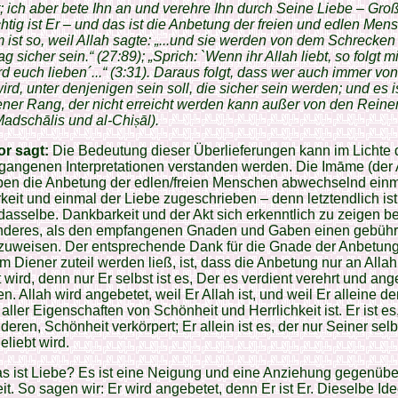
bt; ich aber bete Ihn an und verehre Ihn durch Seine Liebe – Groß
tig ist Er – und das ist die Anbetung der freien und edlen Men
ist so, weil Allah sagte: „...und sie werden von dem Schrecken
g sicher sein.“ (27:89); „Sprich: `Wenn ihr Allah liebt, so folgt m
rd euch lieben´...“ (3:31). Daraus folgt, dass wer auch immer von
wird, unter denjenigen sein soll, die sicher sein werden; und es i
ner Rang, der nicht erreicht werden kann außer von den Reine
l-Madschālis und al-Chi
ṣ
āl).
or sagt:
Die Bedeutung dieser Überlieferungen kann im Lichte 
angenen Interpretationen verstanden werden. Die Imāme (der A
aben die Anbetung der edlen/freien Menschen abwechselnd einm
eit und einmal der Liebe zugeschrieben – denn letztendlich is
dasselbe. Dankbarkeit und der Akt sich erkenntlich zu zeigen b
anderes, als den empfangenen Gnaden und Gaben einen gebühr
zuweisen. Der entsprechende Dank für die Gnade der Anbetung
m Diener zuteil werden ließ, ist, dass die Anbetung nur an Allah
t wird, denn nur Er selbst ist es, Der es verdient verehrt und ang
n. Allah wird angebetet, weil Er Allah ist, und weil Er alleine de
 aller Eigenschaften von Schönheit und Herrlichkeit ist. Er ist es
deren, Schönheit verkörpert; Er allein ist es, der nur Seiner selb
liebt wird.
 ist Liebe? Es ist eine Neigung und eine Anziehung gegenübe
t. So sagen wir: Er wird angebetet, denn Er ist Er. Dieselbe Id