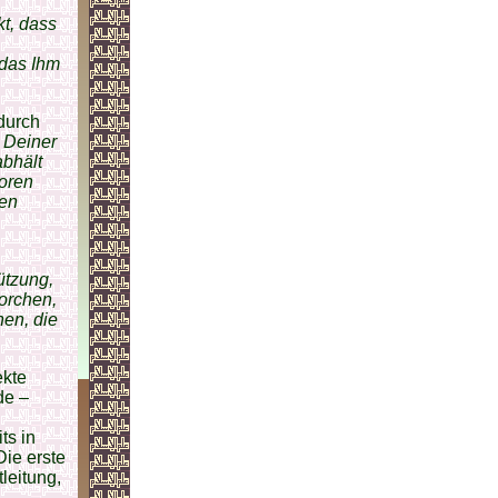
kt, dass
 das Ihm
durch
u Deiner
abhält
oren
gen
ützung,
orchen,
hen, die
ekte
de –
ts in
Die erste
leitung,