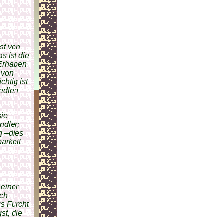
st von
s ist die
 Erhaben
g von
htig ist
 edlen
sie
ndler;
g –dies
arkeit
Seiner
ich
us Furcht
st, die