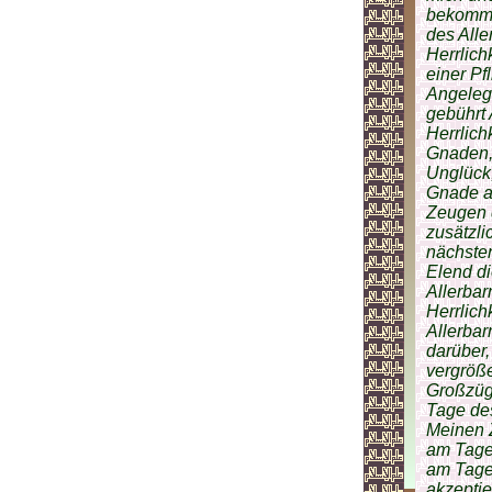
bekommen
des Alle
Herrlich
einer Pf
Angelege
gebührt 
Herrlich
Gnaden, 
Unglück
Gnade a
Zeugen 
zusätzli
nächste
Elend d
Allerbar
Herrlich
Allerbar
darüber,
vergröße
Großzügi
Tage des
Meinen 
am Tage 
am Tage 
akzepti