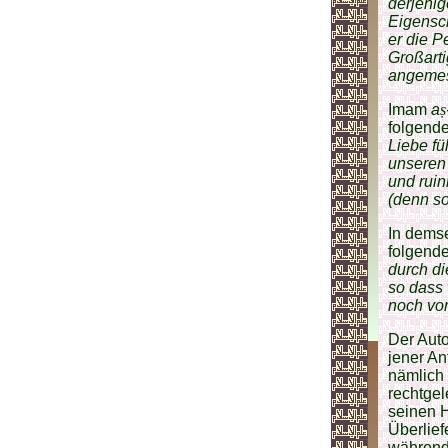
derjenig
Eigensch
er die P
Großarti
angemes
Imam
a
ṣ
folgend
Liebe fü
unseren
und ruin
(denn so
In dems
folgend
durch di
so dass 
noch vor
Der Auto
jener An
nämlich 
rechtgel
seinen H
Überlief
während 