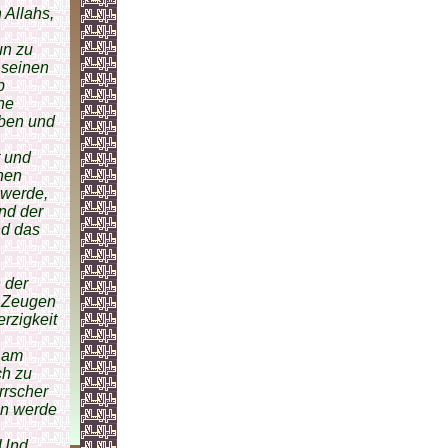
 Allahs,
un zu
 seinen
b
ne
aben und
t und
nen
 werde,
nd der
nd das
 der
u Zeugen
rzigkeit
r am
ch zu
rrscher
en werde
 Und