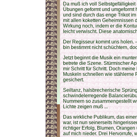
Da muß ich voll Selbstgefälligkei
Übungen geformt und umgeformt h
und sind durch das enge Trikot im 
mit allen koketten Geheimnissen d
Wirkung noch, indem er die Kont
leicht verwischt. Diese anatomisc
Der Regisseur kommt uns holen. – 
bin bestimmt nicht schüchtern, do
Jetzt beginnt die Musik ein munter
betrete die Szene. Stürmischer App
mir Schritt für Schritt. Doch me
Muskeln schnellen wie stählerne F
gesichert.
Seiltanz, halsbrecherische Sprün
schwindelerregende Balancierübung
Nummern so zusammengestellt wur
Lichte zeigen muß ...
Das wirkliche Publikum, das eine
war, ist nun seinerseits hingerissen
richtiger Erfolg, Blumen, Orange
auf mich nieder. Drei Hervorrufe,