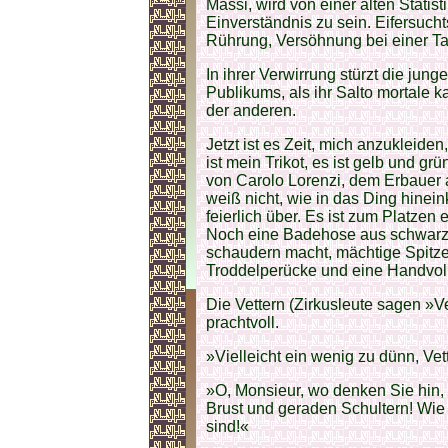
Massi, wird von einer alten Statist
Einverständnis zu sein. Eifersuch
Rührung, Versöhnung bei einer Ta
In ihrer Verwirrung stürzt die ju
Publikums, als ihr Salto mortale 
der anderen.
Jetzt ist es Zeit, mich anzukleiden,
ist mein Trikot, es ist gelb und 
von Carolo Lorenzi, dem Erbauer 
weiß nicht, wie in das Ding hinei
feierlich über. Es ist zum Platzen 
Noch eine Badehose aus schwarze
schaudern macht, mächtige Spitz
Troddelperücke und eine Handvoll 
Die Vettern (Zirkusleute sagen »Ve
prachtvoll.
»Vielleicht ein wenig zu dünn, Vett
»O, Monsieur, wo denken Sie hin, 
Brust und geraden Schultern! Wie
sind!«