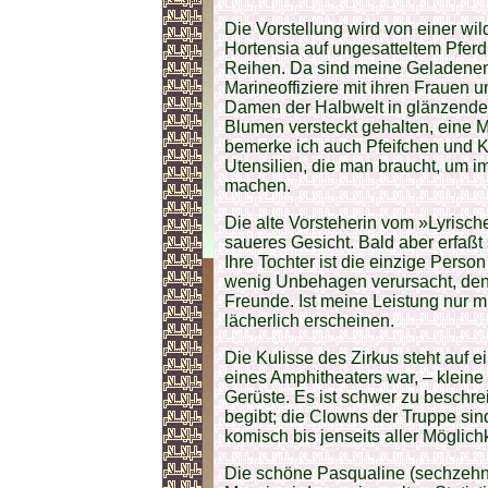
Die Vorstellung wird von einer w
Hortensia auf ungesatteltem Pferd 
Reihen. Da sind meine Geladenen,
Marineoffiziere mit ihren Frauen 
Damen der Halbwelt in glänzende
Blumen versteckt gehalten, eine 
bemerke ich auch Pfeifchen und Ka
Utensilien, die man braucht, um i
machen.
Die alte Vorsteherin vom »Lyris
saueres Gesicht. Bald aber erfaßt 
Ihre Tochter ist die einzige Pers
wenig Unbehagen verursacht, denn 
Freunde. Ist meine Leistung nur m
lächerlich erscheinen.
Die Kulisse des Zirkus steht auf 
eines Amphitheaters war, – kleine
Gerüste. Es ist schwer zu beschrei
begibt; die Clowns der Truppe s
komisch bis jenseits aller Möglich
Die schöne Pasqualine (sechzehn J