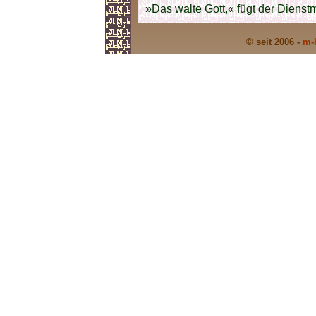
»Das walte Gott,« fügt der Dienst
© seit 2006 -
m-