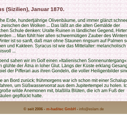
s (Sizilien), Januar 1870.
che Erde, hundertjährige Olivenbäume, und immer glänzt schne
 zwischen den Wolken ... Das läßt an die alten Gemälde der
schen Schule denken: Uralte Ruinen in ländlicher Gegend, Hirte
rden ... Man fühlt hier allen schwermütigen Zauber des Winters
inter ist so sanft, daß man ohne Staunen ringsum auf Palmen s
en und Kakteen. Syracus ist wie das Mittelalter: melancholisch
svoll ...
bend sahen wir im Golf einen »Italienischen Sonnenuntergang«
n glühte der Ätna in loher Glut. Längs der Küste erklang Gesan
iel der Pifferari aus ihren Gondeln, die voller Heiligenbilder sin
te an Bord zurück; frühmorgens war ich schon mit einer Schalu
ahren, um Süßwasservorrat aus dem Jupitertempel zu holen. I
große wilde Anemonen mit, blaßlila Blüten, die ich am Fuß der
ulen gepflückt hatte.
© seit 2006 -
m-haditec GmbH
-
info
@eslam.de