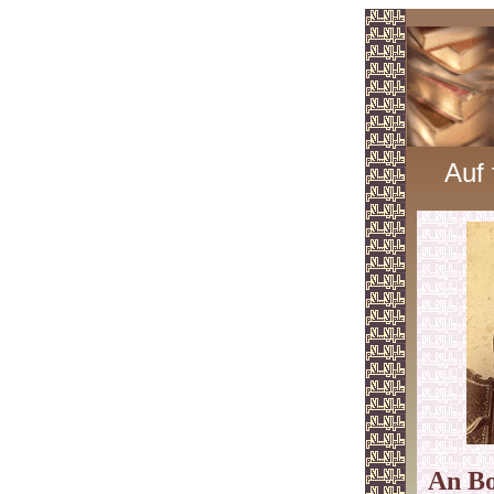
Auf
An Bo