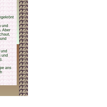
egekrönt
n und
. Aber
chaut,
 und
 und
g und
d.
ppe ans
ch