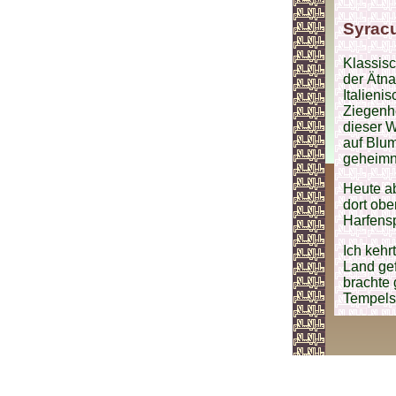
Syracu
Klassis
der Ätna
Italieni
Ziegenhe
dieser W
auf Blum
geheimni
Heute a
dort obe
Harfensp
Ich kehr
Land gef
brachte 
Tempelsä