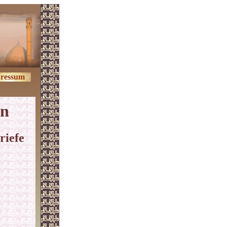
ressum
en
riefe