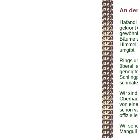
An der
Hafandi 
gekrönt 
gewöhnli
Bäume s
Himmel, 
umgibt.
Rings um
überall 
geneigt
Schlingp
schmale
Wir sin
Oberhaup
von ein
schon vo
offiziel
Wir seh
Manguil 