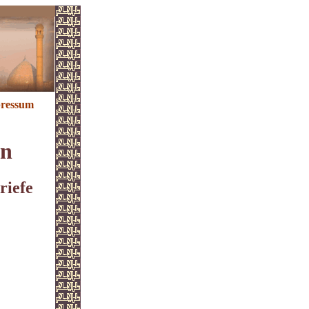
ressum
en
riefe