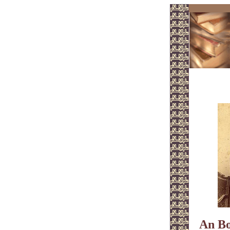
Auf
An Bo