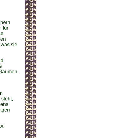
chern
 für
se
gen
 was sie
nd
e
 Bäumen,
em
steht,
gens
sagen
ou