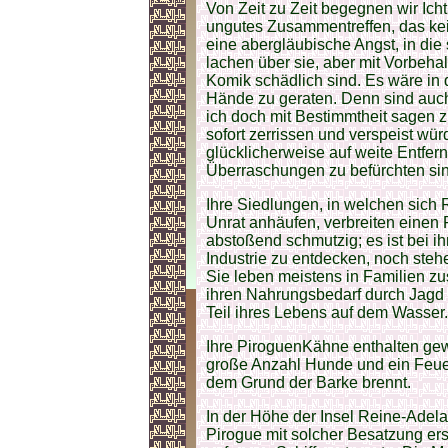
Von Zeit zu Zeit begegnen wir Ich
ungutes Zusammentreffen, das kein
eine abergläubische Angst, in die
lachen über sie, aber mit Vorbehalt
Komik schädlich sind. Es wäre in d
Hände zu geraten. Denn sind auch
ich doch mit Bestimmtheit sagen
sofort zerrissen und verspeist wür
glücklicherweise auf weite Entfer
Überraschungen zu befürchten sin
Ihre Siedlungen, in welchen sich
Unrat anhäufen, verbreiten einen F
abstoßend schmutzig; es ist bei ih
Industrie zu entdecken, noch steh
Sie leben meistens in Familien 
ihren Nahrungsbedarf durch Jagd 
Teil ihres Lebens auf dem Wasser.
Ihre PiroguenKähne enthalten gewö
große Anzahl Hunde und ein Feuer,
dem Grund der Barke brennt.
In der Höhe der Insel Reine-Adel
Pirogue mit solcher Besatzung ers