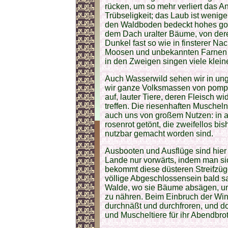
rücken, um so mehr verliert das An
Trübseligkeit; das Laub ist wenig
den Waldboden bedeckt hohes gold
dem Dach uralter Bäume, von dere
Dunkel fast so wie in finsterer Nac
Moosen und unbekannten Farnen v
in den Zweigen singen viele klein
Auch Wasserwild sehen wir in un
wir ganze Volksmassen von pomp
auf, lauter Tiere, deren Fleisch wi
treffen. Die riesenhaften Muschel
auch uns von großem Nutzen: in al
rosenrot getönt, die zweifellos 
nutzbar gemacht worden sind.
Ausbooten und Ausflüge sind hier
Lande nur vorwärts, indem man s
bekommt diese düsteren Streifzüg
völlige Abgeschlossensein bald sa
Walde, wo sie Bäume absägen, um
zu nähren. Beim Einbruch der Win
durchnäßt und durchfroren, und do
und Muscheltiere für ihr Abendbro