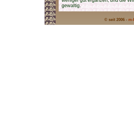
weniger gut ergänzen, und die Wi
gewaltig.
© seit 2006 -
m-