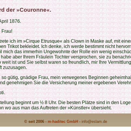
rd der »Couronne«.
April 1876.
 Frau!
rete ich im »Cirque Etrusque« als Clown in Maske auf, mit ein
en Trikot bekleidet. Ich denke, ich werde bestimmt nicht hervo
il mich das immerhin Ungewohnte der Rolle ein wenig einschü
h habe aber Ihrem Fräulein Tochter versprochen, sie zu benachri
o weit ist und Sie selbst waren so freundlich, mir Ihre Vermittlun
ft zuzusagen.
e so gütig, gnädige Frau, mein verwegenes Beginnen geheimhal
und genehmigen Sie die Versicherung meiner ergebenen Vereh
ti.
tellung beginnt um ½ 8 Uhr. Die besten Plätze sind in den Loge
n wo aus man das Auftreten der »Künstler« übersieht.
© seit 2006 -
m-haditec GmbH
-
info
@eslam.de