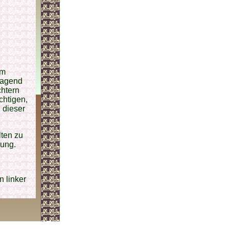
em
rragend
chtern
chtigen,
g dieser
ten zu
rung.
n linker