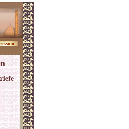
ressum
en
riefe