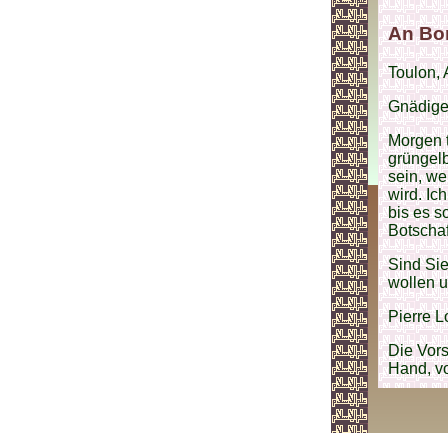
An Bo
Toulon, 
Gnädige
Morgen t
grüngelb
sein, we
wird. Ic
bis es s
Botscha
Sind Si
wollen 
Pierre Lo
Die Vors
Hand, vo