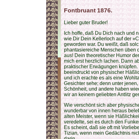
Fontbruant 1876.
Lieber guter Bruder!
Ich hoffe, daß Du Dich nach und 
wie Dir Dein Kellerloch auf der
geworden war. Du weißt, daß solc
phantasiereiche Menschen üben di
aus! Dein theoretischer Humor de
mich erst herzlich lachen. Dann a
praktischer Erwägungen knüpfen. I
beeindruckt von physischer Häßli
und ich erachte es als eine Wohl
Gesichter sehe; denn unter jenen, 
Schönheit, und andere haben wiede
wir an keinem geliebten Antlitz ge
Wie verschönt sich aber physisch
wunderbar von innen heraus beleb
alten Meister, wenn sie Häßlichkei
veredelte, sei es durch den Funken
Es scheint, daß sie oft mit Vorli
Tizian, wenn mein Gedächtnis nich
darin.