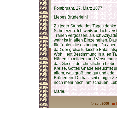
Fontbruant, 27. März 1877.
Liebes Brüderlein!
Zu jeder Stunde des Tages denke i
Schmerzen. Ich weiß und ich verst
Tränen vergossen, als ich Aziyadé
wahr ist in allen Einzelheiten. Da
für Fehler, die es beging, Du aber b
daß der große türkische Fatalität
Wohl liegt Bestimmung in allen Ta
Härten zu mildern und Versuchun
das Gesetz der christlichen Liebe
Kreise. Gottes Gnade erleuchtet und
allem, was groß und gut und edel i
Brüderlein. Du hast seit einiger Z
noch mehr nach ihm schauen. Leb
Marie.
© seit 2006 -
m-