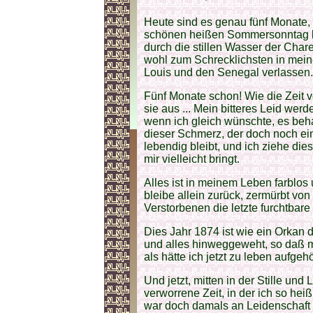
Heute sind es genau fünf Monate, 
schönen heißen Sommersonntag bi
durch die stillen Wasser der Chare
wohl zum Schrecklichsten in meine
Louis und den Senegal verlassen.
Fünf Monate schon! Wie die Zeit ve
sie aus ... Mein bitteres Leid werd
wenn ich gleich wünschte, es beha
dieser Schmerz, der doch noch ein Te
lebendig bleibt, und ich ziehe di
mir vielleicht bringt.
Alles ist in meinem Leben farblos
bleibe allein zurück, zermürbt von
Verstorbenen die letzte furchtbar
Dies Jahr 1874 ist wie ein Orkan 
und alles hinweggeweht, so daß mir
als hätte ich jetzt zu leben aufgehö
Und jetzt, mitten in der Stille und
verworrene Zeit, in der ich so hei
war doch damals an Leidenschaft 