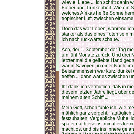
wieviel Liebe ... Ich schritt dahi
Fieber und Trunkenheit. Wie ein Spi
welches Afrikas heiße Sonne hern
tropischer Luft, zwischen einsam
Doch das war Leben, während ich j
stärker als das eines Toten sein 
ich nach rückwärts schaue.
Ach, der 1. September der Tag mei
um fünf Monate zurück. Und drei 
letztenmal die geliebte Hand gedr
war in Savoyen, in einer Nacht im
Beisammensein war kurz, dunkel u
treffen ... dann war es zwischen u
Ihr dank' ich vermutlich, daß in 
diesem letzten Jahre liegt, über d
meinem alten Schiff ...
Mein Gott, schon fühle ich, wie 
mählich ganz vergeht. Tagtäglich 
festzuhalten: Vergebliche Mühe, i
später nachlese, ist mir alles fre
machtlos, und bis ins Innere gelan