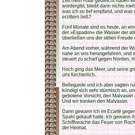
Zeit mein Haar gebleicht haben w
wiedergibt, bleibt dann nichts meh
was ich so tief empfand, und was
erzittern ließ?
Fünf Monate sind es heute, an ei
der »Espadon« die Wasser der alt
überließen uns der stillen Freude 
Am Abend vorher, während der Wa
nahe an uns herangefahren, und d
steuert zu scharf gegen Norden, i
Hoch ging das Meer, und seine gr
uns fürchterlich.
Bellegarde und ich aber sagten na
kündigt sich sehr stürmisch an, un
gebotene Vorsicht, den Malvasier 
Und wir tranken den Malvasier.
Dann gewann ich im Ecarté gegen 
Spahi gekauft hatte. Ich gewann i
Schiffswache das Feuer von Roche
der Heimat.