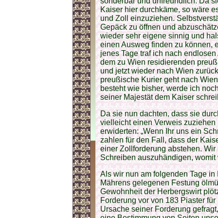
sonderbar und unfreundlich. Da si
Kaiser hier durchkäme, so wäre e
und Zoll einzuziehen. Selbstverst
Gepäck zu öffnen und abzuschätze
wieder sehr eigene sinnig und halss
einen Ausweg finden zu können, e
jenes Tage traf ich nach endlosen
dem zu Wien residierenden preuß
und jetzt wieder nach Wien zurückk
preußische Kurier geht nach Wien
besteht wie bisher, werde ich noc
seiner Majestät dem Kaiser schre
Da sie nun dachten, dass sie durc
vielleicht einen Verweis zuziehen 
erwiderten: „Wenn Ihr uns ein Sch
zahlen für den Fall, dass der Kais
einer Zollforderung abstehen. Wir 
Schreiben auszuhändigen, womit wi
Als wir nun am folgenden Tage in
Mährens gelegenen Festung ölmüt
Gewohnheit der Herbergswirt plötz
Forderung vor von 183 Piaster fü
Ursache seiner Forderung gefragt,
eine Bestimmung von Seiten unser