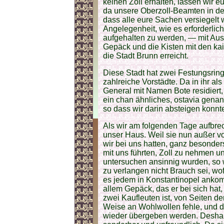
keinen Zoll erhalten, lassen wir eu
da unsere Oberzoll-Beamten in der
dass alle eure Sachen versiegelt
Angelegenheit, wie es erforderlich 
aufgehalten zu werden, — mit Au
Gepäck und die Kisten mit den ka
die Stadt Brunn erreicht.
Diese Stadt hat zwei Festungsrin
zahlreiche Vorstädte. Da in ihr al
General mit Namen Bote residiert,
ein chan ähnliches, ostavia gena
so dass wir darin absteigen konnt
Als wir am folgenden Tage aufbre
unser Haus. Weil sie nun außer v
wir bei uns hatten, ganz besonder
mit uns führten, Zoll zu nehmen u
untersuchen ansinnig wurden, so 
zu verlangen nicht Brauch sei, wo
es jedem in Konstantinopel anko
allem Gepäck, das er bei sich hat,
zwei Kaufleuten ist, von Seiten de
Weise an Wohlwollen fehle, und 
wieder übergeben werden. Deshal