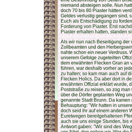
niemand absteigen solle. Nun hatt
doch 70 bis 80 Piaster hätten ve
Geldes verlustig gegangen sind, 
Euch als Entschädigung zu fordern
Forderung von Piaster. Erst nachd
Piaster erhalten hatten, standen s
Als wir nun nach Beseitigung der 
Zollbeamten und den Herbergswirt
nahte schon ein neuer Verdruss.
unserem Gefolge zugeteilten Oftiz
dem erwähnten Flecken Gran an vo
führen, war deshalb vorher an jed
zu halten; so kam man auch auf
Flecken Holics. Da aber dort in 
erwähnten Offizial erklärt wurde, 
Poststraße zu reisen, so zog man 
über die Dörfer geplanten Weg un
genannte Stadt Brunn. Da kamen n
Behauptung: "Wir hatten in unsere
doch seid ihr auf einem anderen 
Euretwegen bereitgehaltenen Pfer
auch sie uns einige Stunden, bis
Antwort gaben: "Wir sind des W
uns führt, den gehen wir. Wer die