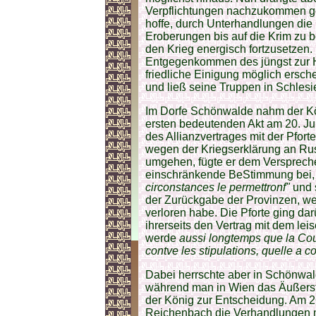
Verpflichtungen nachzukommen ged
hoffe, durch Unterhandlungen die 
Eroberungen bis auf die Krim zu b
den Krieg energisch fortzusetzen. 
Entgegenkommen des jüngst zur H
friedliche Einigung möglich ersch
und ließ seine Truppen in Schlesi
Im Dorfe Schönwalde nahm der Kön
ersten bedeutenden Akt am 20. Ju
des Allianzvertrages mit der Pfort
wegen der Kriegserklärung an Ru
umgehen, fügte er dem Versprechen
einschränkende BeStimmung bei
circonstances le permettronf"
und 
der Zurückgabe der Provinzen, we
verloren habe. Die Pforte ging dar
ihrerseits den Vertrag mit dem leis
werde
aussi longtemps que la Co
contve les stipulations, quelle a
co
Dabei herrschte aber in Schönwal
während man in Wien das Äußerst
der König zur Entscheidung. Am 
Reichenbach die Verhandlungen m