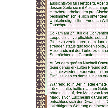
aussichtsvoll für Hertzberg. Aber
dessen Seite sie mit Absicht hin
Hertzberg arbeitenden preußisch
bestimmten schließlich unter de
wankelmutigen Sinn Friedrich Wil
Tauschprojekts.
So kam am 27. Juli die Conventi
Leopold sich verpflichtete, sobald
Pforte zu vereinbaren, dem dann 
strengen status quo folgen sollte,
Russlands mit der Türkei zu enth
Seemächten die Garantie.
Außer dem großen Nachteil Oster
teuer genug erkauften Freund schar
sich nie wieder herauswinden konn
Einfluss, den es damals in den o
Während so in Berlin jeder ernste 
Türkei fehlte, hoffte man am Gold
hörte nicht auf, den Major von Kn
Marquis von Lucchesini darum an
entschloss sich der Diwan schließl
tatkräftigeren Wahrung der Intere