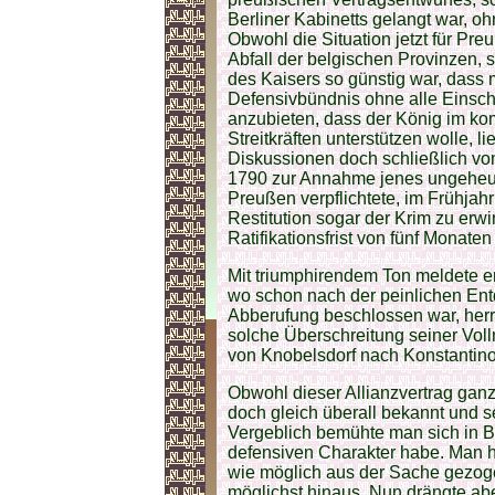
Berliner Kabinetts gelangt war, o
Obwohl die Situation jetzt für Pre
Abfall der belgischen Provinzen,
des Kaisers so günstig war, dass 
Defensivbündnis ohne alle Einsc
anzubieten, dass der König im ko
Streitkräften unterstützen wolle, 
Diskussionen doch schließlich vo
1790 zur Annahme jenes ungeheuer
Preußen verpflichtete, im Frühjah
Restitution sogar der Krim zu erw
Ratifikationsfrist von fünf Monaten 
Mit triumphirendem Ton meldete er
wo schon nach der peinlichen En
Abberufung beschlossen war, herrs
solche Überschreitung seiner Vol
von Knobelsdorf nach Konstantino
Obwohl dieser Allianzvertrag ganz
doch gleich überall bekannt und se
Vergeblich bemühte man sich in B
defensiven Charakter habe. Man hät
wie möglich aus der Sache gezoge
möglichst hinaus. Nun drängte abe