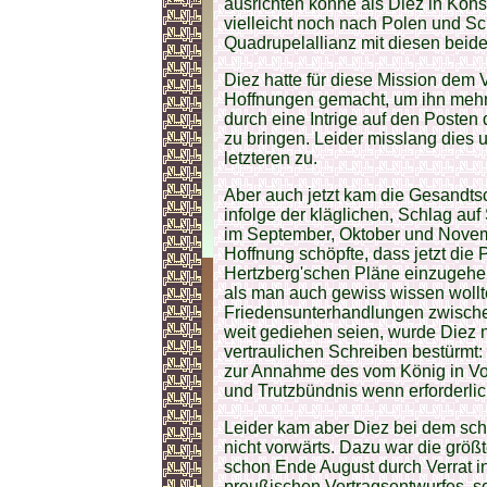
ausrichten könne als Diez in Kons
vielleicht noch nach Polen und S
Quadrupelallianz mit diesen beid
Diez hatte für diese Mission dem V
Hoffnungen gemacht, um ihn mehr 
durch eine Intrige auf den Posten
zu bringen. Leider misslang dies
letzteren zu.
Aber auch jetzt kam die Gesandtsc
infolge der kläglichen, Schlag au
im September, Oktober und Novemb
Hoffnung schöpfte, dass jetzt die
Hertzberg'schen Pläne einzugehen
als man auch gewiss wissen wollt
Friedensunterhandlungen zwische
weit gediehen seien, wurde Diez 
vertraulichen Schreiben bestürmt:
zur Annahme des vom König in Vor
und Trutzbündnis wenn erforderli
Leider kam aber Diez bei dem sc
nicht vorwärts. Dazu war die größte
schon Ende August durch Verrat in
preußischen Vertragsentwurfes, s