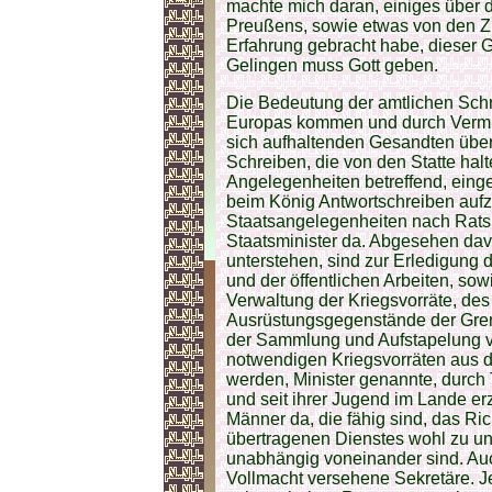
machte mich daran, einiges über 
Preußens, sowie etwas von den Zus
Erfahrung gebracht habe, dieser 
Gelingen muss Gott geben.
Die Bedeutung der amtlichen Schri
Europas kommen und durch Vermitt
sich aufhaltenden Gesandten über
Schreiben, die von den Statte halte
Angelegenheiten betreffend, ein
beim König Antwortschreiben aufz
Staatsangelegenheiten nach Ratsh
Staatsminister da. Abgesehen dav
unterstehen, sind zur Erledigung
und der öffentlichen Arbeiten, so
Verwaltung der Kriegsvorräte, des
Ausrüstungsgegenstände der Gren
der Sammlung und Aufstapelung v
notwendigen Kriegsvorräten aus d
werden, Minister genannte, durch
und seit ihrer Jugend im Lande er
Männer da, die fähig sind, das Ri
übertragenen Dienstes wohl zu un
unabhängig voneinander sind. Au
Vollmacht versehene Sekretäre. Je