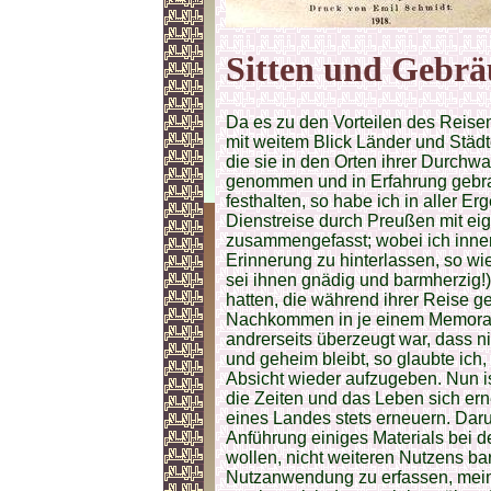
Sitten und Gebrä
Da es zu den Vorteilen des Reisen
mit weitem Blick Länder und Städ
die sie in den Orten ihrer Durchw
genommen und in Erfahrung gebrach
festhalten, so habe ich in aller E
Dienstreise durch Preußen mit ei
zusammengefasst; wobei ich inne
Erinnerung zu hinterlassen, so wie
sei ihnen gnädig und barmherzig!
hatten, die während ihrer Reise g
Nachkommen in je einem Memoran
andrerseits überzeugt war, dass ni
und geheim bleibt, so glaubte ich
Absicht wieder aufzugeben. Nun is
die Zeiten und das Leben sich er
eines Landes stets erneuern. Daru
Anführung einiges Materials bei de
wollen, nicht weiteren Nutzens bar 
Nutzanwendung zu erfassen, mein