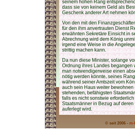
seinem hohen Rang entsprechendes
dass sie von keinem Geld als Bes
Geschenk anderer Art nehmen kö
Von den mit den Finanzgeschäften
für den ihm anvertrauten Dienst Re
erwähnten Sekretäre Einsicht in
Abrechnung wird dem König unmitte
irgend eine Weise in die Angeleg
strittig machen kann.
Da nun diese Minister, solange v
Ordnung ihres Landes begangen wir
man notwendigerweise einen abset
nötig werden könnte, seines Range
während seiner Amtszeit vom König
auch sein Haus weiter bewohnen da
stehenden, befähigsten Staatsmänn
falls es nicht sonstwie erforderli
Staatsmänner in Bezug auf deren 
auferlegt wird.
© seit 2006 -
m-