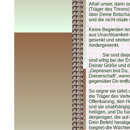
Allah unser, dann se
(Träger des Throns
über Deine Botschaf
und die nicht müde
Keine Begierden len
aus Unachtsamkeit un
gesenkt und streben
niedergesenkt.
Sie sind diej
sind eifrig bei der
Deiner Größe und de
„Gepriesen bist Du, 
Dienerschaft“, wenn
gegenüber Dir entf
So segne sie (alle)
die Träger des Verb
Offenbarung, den He
und sie unabhängig
heiligen, und Du ha
denjenigen, die auf 
Dein Befehl herabg
(segne) die Wächte