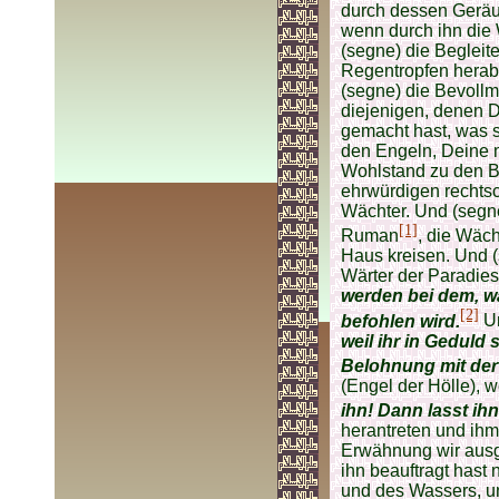
durch dessen Geräu
wenn durch ihn die 
(segne) die Begleit
Regentropfen herab
(segne) die Bevollm
diejenigen, denen 
gemacht hast, was s
den Engeln, Deine 
Wohlstand zu den B
ehrwürdigen rechts
Wächter. Und (segne
[1]
Ruman
, die Wäch
Haus kreisen. Und (
Wärter der Paradies
werden bei dem, w
[2]
befohlen wird.
Un
weil ihr in Geduld 
Belohnung mit der 
(Engel der Hölle), 
ihn! Dann lasst ih
herantreten und ihm
Erwähnung wir ausg
ihn beauftragt hast
und des Wassers, un