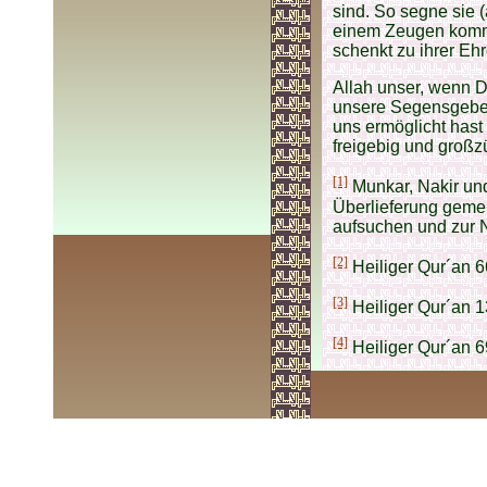
sind. So segne sie 
einem Zeugen komme
schenkt zu ihrer Ehr
Allah unser, wenn 
unsere Segensgebet
uns ermöglicht hast
freigebig und großz
[1]
Munkar, Nakir un
Überlieferung geme
aufsuchen und zur Ni
[2]
Heiliger Qur´an 6
[3]
Heiliger Qur´an 1
[4]
Heiliger Qur´an 6