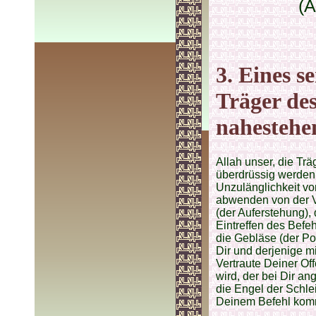
(A
3. Eines s
Träger de
nahestehe
Allah unser, die Trä
überdrüssig werden D
Unzulänglichkeit vo
abwenden von der Ver
(der Auferstehung),
Eintreffen des Befe
die Gebläse (der Po
Dir und derjenige mi
Vertraute Deiner O
wird, der bei Dir an
die Engel der Schlei
Deinem Befehl kom