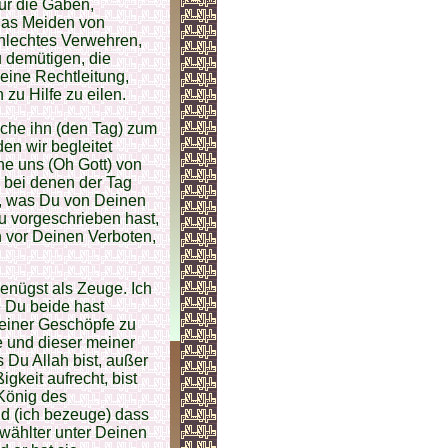
ür die Gaben,
das Meiden von
hlechtes Verwehren,
 demütigen, die
eine Rechtleitung,
u Hilfe zu eilen.
che ihn (den Tag) zum
en wir begleitet
he uns (Oh Gott) von
 bei denen der Tag
as, was Du von Deinen
u vorgeschrieben hast,
n vor Deinen Verboten,
enügst als Zeuge. Ich
 Du beide hast
einer Geschöpfe zu
 und dieser meiner
Du Allah bist, außer
gkeit aufrecht, bist
 König des
d (ich bezeuge) dass
ählter unter Deinen