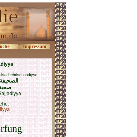
uche
Impressum
adiyya
-ulsadschdschaadiyya
الصحيفة 
صحیف
Sajjadiyya
ehe:
diyya
erfung