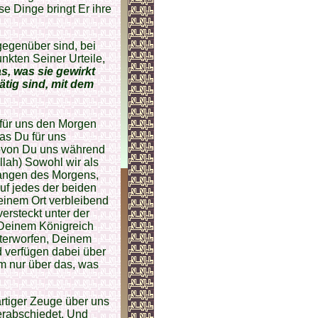
se Dinge bringt Er ihre
gegenüber sind, bei
nkten Seiner Urteile,
s, was sie gewirkt
ätig sind, mit dem
 für uns den Morgen
was Du für uns
ovon Du uns während
llah) Sowohl wir als
fangen des Morgens,
uf jedes der beiden
einem Ort verbleibend
ersteckt unter der
 Deinem Königreich
nterworfen, Deinem
d verfügen dabei über
m nur über das, was
ärtiger Zeuge über uns
verabschiedet. Und