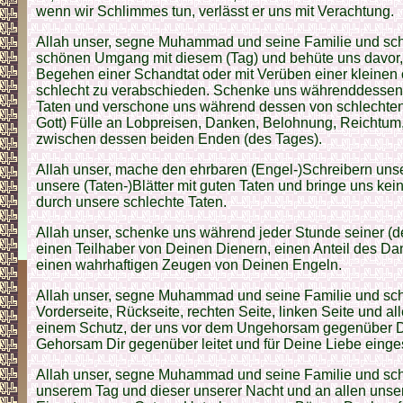
wenn wir Schlimmes tun, verlässt er uns mit Verachtung.
Allah unser, segne Muhammad und seine Familie und sc
schönen Umgang mit diesem (Tag) und behüte uns davor,
Begehen einer Schandtat oder mit Verüben einer kleinen
schlecht zu verabschieden. Schenke uns währenddessen 
Taten und verschone uns während dessen von schlechten
Gott) Fülle an Lobpreisen, Danken, Belohnung, Reichtum,
zwischen dessen beiden Enden (des Tages).
Allah unser, mache den ehrbaren (Engel-)Schreibern unser
unsere (Taten-)Blätter mit guten Taten und bringe uns ke
durch unsere schlechte Taten.
Allah unser, schenke uns während jeder Stunde seiner (
einen Teilhaber von Deinen Dienern, einen Anteil des D
einen wahrhaftigen Zeugen von Deinen Engeln.
Allah unser, segne Muhammad und seine Familie und sch
Vorderseite, Rückseite, rechten Seite, linken Seite und al
einem Schutz, der uns vor dem Ungehorsam gegenüber D
Gehorsam Dir gegenüber leitet und für Deine Liebe einges
Allah unser, segne Muhammad und seine Familie und sc
unserem Tag und dieser unserer Nacht und an allen unse