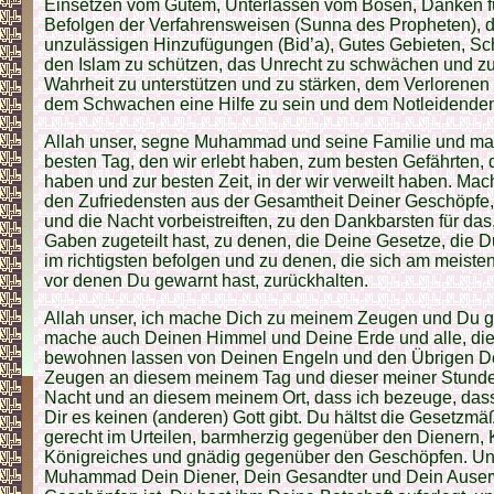
Einsetzen vom Gutem, Unterlassen vom Bösen, Danken f
Befolgen der Verfahrensweisen (Sunna des Propheten), 
unzulässigen Hinzufügungen (Bid’a), Gutes Gebieten, Sc
den Islam zu schützen, das Unrecht zu schwächen und zu
Wahrheit zu unterstützen und zu stärken, dem Verlorenen 
dem Schwachen eine Hilfe zu sein und dem Notleidenden z
Allah unser, segne Muhammad und seine Familie und ma
besten Tag, den wir erlebt haben, zum besten Gefährten, d
haben und zur besten Zeit, in der wir verweilt haben. Mac
den Zufriedensten aus der Gesamtheit Deiner Geschöpfe,
und die Nacht vorbeistreiften, zu den Dankbarsten für d
Gaben zugeteilt hast, zu denen, die Deine Gesetze, die D
im richtigsten befolgen und zu denen, die sich am meiste
vor denen Du gewarnt hast, zurückhalten.
Allah unser, ich mache Dich zu meinem Zeugen und Du g
mache auch Deinen Himmel und Deine Erde und alle, die
bewohnen lassen von Deinen Engeln und den Übrigen D
Zeugen an diesem meinem Tag und dieser meiner Stunde
Nacht und an diesem meinem Ort, dass ich bezeuge, dass 
Dir es keinen (anderen) Gott gibt. Du hältst die Gesetzmäßi
gerecht im Urteilen, barmherzig gegenüber den Dienern,
Königreiches und gnädig gegenüber den Geschöpfen. Un
Muhammad Dein Diener, Dein Gesandter und Dein Auserw