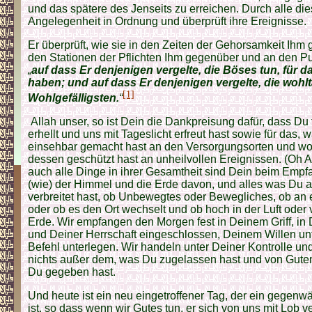
und das spätere des Jenseits zu erreichen. Durch alle die
Angelegenheit in Ordnung und überprüft ihre Ereignisse.
Er überprüft, wie sie in den Zeiten der Gehorsamkeit Ihm 
den Stationen der Pflichten Ihm gegenüber und an den Pu
„
auf dass Er denjenigen vergelte, die Böses tun, für da
haben; und auf dass Er denjenigen vergelte, die wohlt
[1]
Wohlgefälligsten.
“
Allah unser, so ist Dein die Dankpreisung dafür, dass Du
erhellt und uns mit Tageslicht erfreut hast sowie für das, 
einsehbar gemacht hast an den Versorgungsorten und w
dessen geschützt hast an unheilvollen Ereignissen. (Oh A
auch alle Dinge in ihrer Gesamtheit sind Dein beim Emp
(wie) der Himmel und die Erde davon, und alles was Du a
verbreitet hast, ob Unbewegtes oder Bewegliches, ob an 
oder ob es den Ort wechselt und ob hoch in der Luft oder v
Erde. Wir empfangen den Morgen fest in Deinem Griff, in
und Deiner Herrschaft eingeschlossen, Deinem Willen u
Befehl unterlegen. Wir handeln unter Deiner Kontrolle un
nichts außer dem, was Du zugelassen hast und von Gute
Du gegeben hast.
Und heute ist ein neu eingetroffener Tag, der ein gegenw
ist, so dass wenn wir Gutes tun, er sich von uns mit Lob 