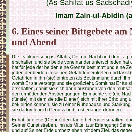
(As-Sahifat-us-Sadschadi
Imam Zain-ul-Abidin (a
6. Eines seiner Bittgebete a
und Abend
Die Dankpreisung ist Allahs, Der die Nacht und den Tag mi
erschaffen und sie beide voneinander unterschieden hat 
hat für jede der beiden eine Grenze bestimmt und eine Zeit
jeden der beiden in seinen Gefährten eintreten und lässt
Gefährten in ihn (sie) eintreten als Bestimmung durch Ihn f
womit Er sie versorgt und sie großzieht. Somit hat Er für s
erschaffen, damit sie sich darin ausruhen von den mü
den ermüdenden Anstrengungen. Er machte sie (die Nac
(für sie), mit dem sie (die Diener) sich mit ihrer Erholung
bekleiden können, sie zu einer Ruhepause und Stärkung f
sie dadurch auch Genuss und Lust erlangen können.
Er hat für diese (Diener) den Tag erhellend erschaffen, da
Seiner Gunst streben, ihn als Mittel (zur Erlangung) Sei
und auf Seiner Erde umherziehen mit dem Ziel, das gege