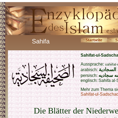
Sahifa
Startseite
S
Sahifat-ul-Sadsch
Aussprache:
sahiifat
السجادية
arabisch:
ه سجادیه
persisch:
englisch:
Sahifa al-
Mehr zum Thema si
Sahifat-ul-Sadscha
Die Blätter der Niederw