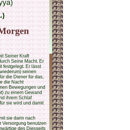
yya)
.)
m Morgen
t Seiner Kraft
durch Seine Macht. Er
 festgelegt. Er lässt
 (wiederum) seinen
ür die Diener für das,
ie die Nacht
hsamen Bewegungen und
ht) zu einem Gewand
 und ihrem Schlaf
ür sie wird und damit
mit sie darin nach
ner Versorgung benutzen
nwärtige des Diesseits