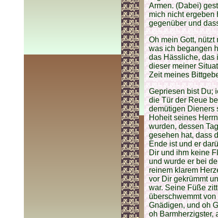
Armen. (Dabei) geste
mich nicht ergeben
gegenüber und dass 
Oh mein Gott, nützt
was ich begangen ha
das Hässliche, das 
dieser meiner Situa
Zeit meines Bittge
Gepriesen bist Du; 
die Tür der Reue bei
demütigen Dieners s
Hoheit seines Herrn
wurden, dessen Tag
gesehen hat, dass d
Ende ist und er darü
Dir und ihm keine Fl
und wurde er bei de
reinem klarem Herze
vor Dir gekrümmt un
war. Seine Füße zit
überschwemmt von se
Gnädigen, und oh G
oh Barmherzigster,