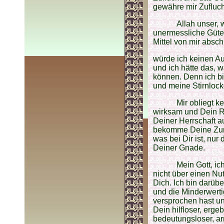
gewähre mir Zufluch
Allah unser, 
unermessliche Güte 
Mittel von mir absch
würde ich keinen Au
und ich hätte das, w
können. Denn ich bin
und meine Stirnlock
Mir obliegt k
wirksam und Dein Ra
Deiner Herrschaft a
bekomme Deine Zune
was bei Dir ist, nu
Deiner Gnade.
Mein Gott, ic
nicht über einen N
Dich. Ich bin darü
und die Minderwerti
versprochen hast un
Dein hilfloser, erge
bedeutungsloser, ar