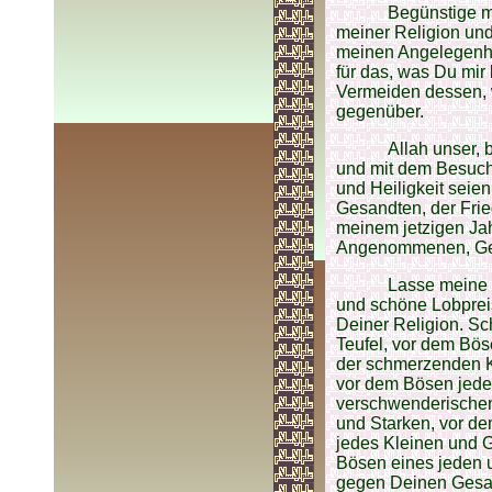
Begünstige m
meiner Religion und
meinen Angelegenheit
für das, was Du mir
Vermeiden dessen, 
gegenüber.
Allah unser, 
und mit dem Besuc
und Heiligkeit seie
Gesandten, der Frie
meinem jetzigen Jah
Angenommenen, Gelo
Lasse meine 
und schöne Lobprei
Deiner Religion. S
Teufel, vor dem Bö
der schmerzenden Kr
vor dem Bösen jede
verschwenderische
und Starken, vor d
jedes Kleinen und 
Bösen eines jeden 
gegen Deinen Gesan