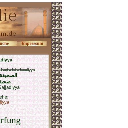
uche
Impressum
adiyya
-ulsadschdschaadiyya
الصحيفة 
صحیف
Sajjadiyya
ehe:
diyya
erfung