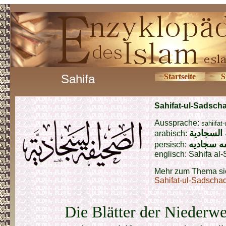
Sahifa
Startseite
S
Sahifat-ul-Sadsch
Aussprache:
sahiifat
السجادية
arabisch:
ه سجادیه
persisch:
englisch:
Sahifa al-
Mehr zum Thema si
Sahifat-ul-Sadscha
Die Blätter der Niederw