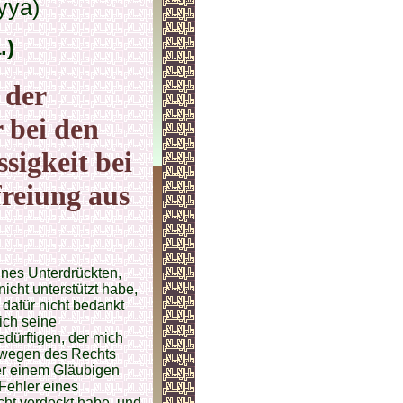
yya)
.)
 der
 bei den
sigkeit bei
reiung aus
ines Unterdrückten,
icht unterstützt habe,
 dafür nicht bedankt
ich seine
ürftigen, der mich
, wegen des Rechts
r einem Gläubigen
 Fehler eines
icht verdeckt habe, und