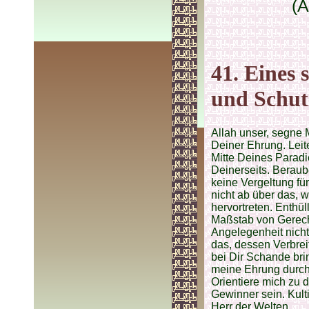
(A
41. Eines 
und Schut
Allah unser, segne 
Deiner Ehrung. Leit
Mitte Deines Parad
Deinerseits. Beraub
keine Vergeltung fü
nicht ab über das, 
hervortreten. Enthü
Maßstab von Gerech
Angelegenheit nich
das, dessen Verbrei
bei Dir Schande bri
meine Ehrung durch
Orientiere mich zu 
Gewinner sein. Kult
Herr der Welten.