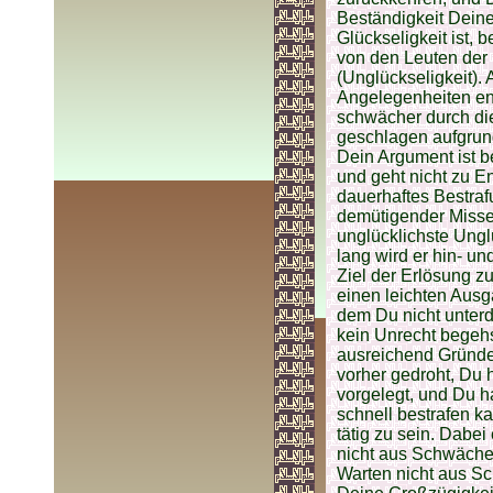
Beständigkeit Dein
Glückseligkeit ist, 
von den Leuten der U
(Unglückseligkeit). 
Angelegenheiten en
schwächer durch di
geschlagen aufgrund
Dein Argument ist be
und geht nicht zu E
dauerhaftes Bestrafu
demütigender Misser
unglücklichste Unglü
lang wird er hin- un
Ziel der Erlösung zu
einen leichten Ausga
dem Du nicht unter
kein Unrecht begehs
ausreichend Gründe
vorher gedroht, Du 
vorgelegt, und Du h
schnell bestrafen ka
tätig zu sein. Dabei
nicht aus Schwäche
Warten nicht aus Sc