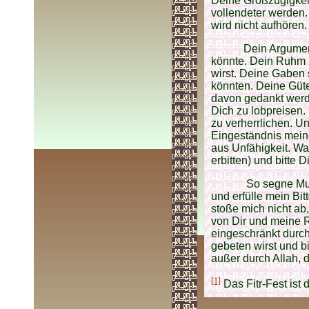
Deine Großzügigkeit
vollendeter werden. 
wird nicht aufhören.
Dein Argumen
könnte. Dein Ruhm i
wirst. Deine Gaben 
könnten. Deine Güte
davon gedankt werd
Dich zu lobpreisen.
zu verherrlichen. U
Eingeständnis mein
aus Unfähigkeit. Wa
erbitten) und bitte 
So segne Muh
und erfülle mein Bi
stoße mich nicht a
von Dir und meine R
eingeschränkt durch
gebeten wirst und bi
außer durch Allah,
[1]
Das Fitr-Fest is