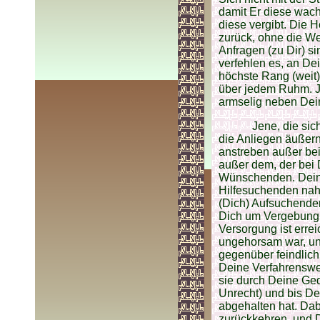
damit Er diese wach
diese vergibt. Die H
zurück, ohne die We
Anfragen (zu Dir) si
verfehlen es, an D
höchste Rang (weit)
über jedem Ruhm. Je
armselig neben Dei
Jene, die sic
die Anliegen äußern
anstreben außer bei 
außer dem, der bei D
Wünschenden. Deine 
Hilfesuchenden nahe
(Dich) Aufsuchende
Dich um Vergebung b
Versorgung ist errei
ungehorsam war, und
gegenüber feindlich 
Deine Verfahrenswei
sie durch Deine Ged
Unrecht) und bis D
abgehalten hat. Dab
zurückkehren, und D