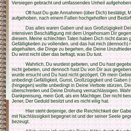
Versiegen gebracht und umfassendes Unheil aufgehoben
Oft hast Du gute Annahmen (über Dich) bestätigt, Mi
aufgehoben, nach einem Fallen hochgeholfen und Bedürf
Das alles waren Gaben und aus Großzügigkeit Deine
intensiven Beschäftigung mit dem Ungehorsam Dir gegen
diesem. Meine schlechten Taten haben Dich nicht daran g
Gefälligkeiten zu vollenden, und das hat mich (dennoch) 
abgehalten, die Dinge zu begehen, die Deine Unzufrieden
Du wirst nicht über das befragt, was Du tust.
Wahrlich, Du wurdest gebeten, und Du hast gegeb
nicht gebeten, und dennoch hast Du von Dir aus gegebe
wurde ersucht und Du hast nicht gezögert. Oh mein Gebiet
unbedingt Gefälligkeit, Gunst, Großzügigkeit und Gaben (
(hingegen) wollte unbedingt in Deine Verbote stürzen, D
überschreiten und Deine Drohung vernachlässigen. Wahrli
Dankpreisung, mein Gott, als ein Mächtiger, Der nicht be
Jener, Der Geduld besitzt und es nicht eilig hat.
Hier steht derjenige, der die Reichlichkeit der Gab
mit Nachlässigkeit begegnet ist und der seiner Seele g
bezeugt.