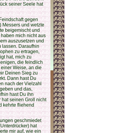
ück seiner Seele hat
 Feindschaft gegen
n) Messers und wetzte
ifte beigemischt und
r haben mich nicht aus
mmem auszusetzen und
u lassen. Daraufhin
ophen zu ertragen,
gt hat, mich zu
nigen, die feindlich
 einer Weise, an die
 mir Deinen Sieg zu
rkt. Dann hast Du
n nach der Vielzahl
egeben und das,
ufhin hast Du ihn
hat seinen Groll nicht
d kehrte fliehend
rungen geschmiedet
(Unterdrücker) hat
rte mir auf, wie ein