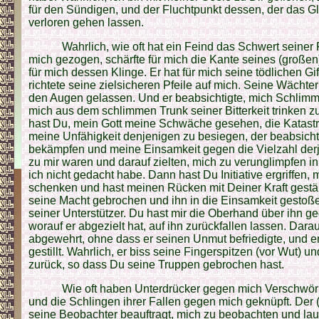
für den Sündigen, und der Fluchtpunkt dessen, der das Gl
verloren gehen lassen.
Wahrlich, wie oft hat ein Feind das Schwert seiner
mich gezogen, schärfte für mich die Kante seines (große
für mich dessen Klinge. Er hat für mich seine tödlichen G
richtete seine zielsicheren Pfeile auf mich. Seine Wächte
den Augen gelassen. Und er beabsichtigte, mich Schli
mich aus dem schlimmen Trunk seiner Bitterkeit trinken z
hast Du, mein Gott meine Schwäche gesehen, die Katastr
meine Unfähigkeit denjenigen zu besiegen, der beabsichti
bekämpfen und meine Einsamkeit gegen die Vielzahl derje
zu mir waren und darauf zielten, mich zu verunglimpfen in
ich nicht gedacht habe. Dann hast Du Initiative ergriffen,
schenken und hast meinen Rücken mit Deiner Kraft gestä
seine Macht gebrochen und ihn in die Einsamkeit gestoße
seiner Unterstützer. Du hast mir die Oberhand über ihn g
worauf er abgezielt hat, auf ihn zurückfallen lassen. Dara
abgewehrt, ohne dass er seinen Unmut befriedigte, und er 
gestillt. Wahrlich, er biss seine Fingerspitzen (vor Wut) un
zurück, so dass Du seine Truppen gebrochen hast.
Wie oft haben Unterdrücker gegen mich Verschwö
und die Schlingen ihrer Fallen gegen mich geknüpft. Der 
seine Beobachter beauftragt, mich zu beobachten und laue