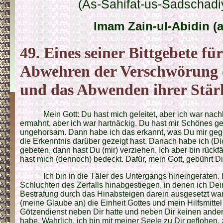
(As-Sahifat-us-Sadschadi
Imam Zain-ul-Abidin (a
49. Eines seiner Bittgebete fü
Abwehren der Verschwörung 
und das Abwenden ihrer Stär
Mein Gott: Du hast mich geleitet, aber ich war nach
ermahnt, aber ich war hartnäckig. Du hast mir Schönes g
ungehorsam. Dann habe ich das erkannt, was Du mir gege
die Erkenntnis darüber gezeigt hast. Danach habe ich (
gebeten, dann hast Du (mir) verziehen. Ich aber bin rück
hast mich (dennoch) bedeckt. Dafür, mein Gott, gebührt D
Ich bin in die Täler des Untergangs hineingeraten. I
Schluchten des Zerfalls hinabgestiegen, in denen ich De
Bestrafung durch das Hinabsteigen darein ausgesetzt war. 
(meine Glaube an) die Einheit Gottes und mein Hilfsmittel 
Götzendienst neben Dir hatte und neben Dir keinen an
habe. Wahrlich, ich bin mit meiner Seele zu Dir geflohen, z