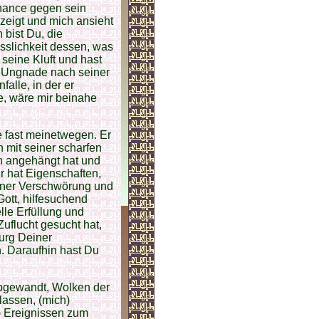
Chance gegen sein
 zeigt und mich ansieht
 bist Du, die
sslichkeit dessen, was
n seine Kluft und hast
in Ungnade nach seiner
falle, in der er
e, wäre mir beinahe
te fast meinetwegen. Er
 mit seiner scharfen
en angehängt hat und
r hat Eigenschaften,
seiner Verschwörung und
Gott, hilfesuchend
lle Erfüllung und
uflucht gesucht hat,
Burg Deiner
n. Daraufhin hast Du
bgewandt, Wolken der
lassen, (mich)
n) Ereignissen zum