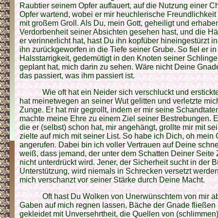
Raubtier seinem Opfer auflauert, auf die Nutzung einer 
Opfer wartend, wobei er mir heuchlerische Freundlichkeit
mit großem Groll. Als Du, mein Gott, geheiligt und erhaben
Verdorbenheit seiner Absichten gesehen hast, und die Hä
er verinnerlicht hat, hast Du ihn kopfüber hineingestürzt i
ihn zurückgeworfen in die Tiefe seiner Grube. So fiel er 
Halsstarrigkeit, gedemütigt in den Knoten seiner Schlingen
geplant hat, mich darin zu sehen. Wäre nicht Deine Gnad
das passiert, was ihm passiert ist.
Wie oft hat ein Neider sich verschluckt und erstick
hat meinetwegen an seiner Wut gelitten und verletzte mich
Zunge. Er hat mir gegrollt, indem er mir seine Schandtat
machte meine Ehre zu einem Ziel seiner Bestrebungen. E
die er (selbst) schon hat, mir angehängt, grollte mir mit 
zielte auf mich mit seiner List. So habe ich Dich, oh mein 
angerufen. Dabei bin ich voller Vertrauen auf Deine schne
weiß, dass jemand, der unter dem Schatten Deiner Seite Z
nicht unterdrückt wird. Jener, der Sicherheit sucht in der 
Unterstützung, wird niemals in Schrecken versetzt werde
mich verschanzt vor seiner Stärke durch Deine Macht.
Oft hast Du Wolken von Unerwünschtem von mir a
Gaben auf mich regnen lassen, Bäche der Gnade fließen 
gekleidet mit Unversehrtheit, die Quellen von (schlimme