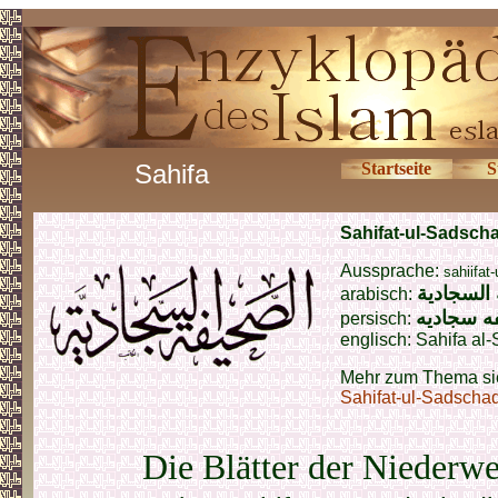
Sahifa
Startseite
S
Sahifat-ul-Sadsch
Aussprache:
sahiifat
السجادية
arabisch:
ه سجادیه
persisch:
englisch:
Sahifa al-
Mehr zum Thema si
Sahifat-ul-Sadscha
Die Blätter der Niederw