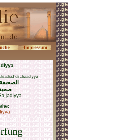
uche
Impressum
adiyya
-ulsadschdschaadiyya
الصحيفة 
صحیف
Sajjadiyya
ehe:
diyya
erfung