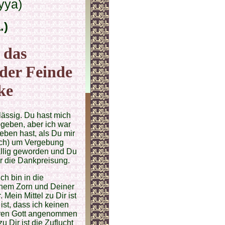
yya)
.)
r das
der Feinde
ke
lässig. Du hast mich
egeben, aber ich war
ben hast, als Du mir
Dich) um Vergebung
fällig geworden und Du
ir die Dankpreisung.
ch bin in die
inem Zorn und Deiner
Mein Mittel zu Dir ist
ist, dass ich keinen
deren Gott angenommen
u Dir ist die Zuflucht