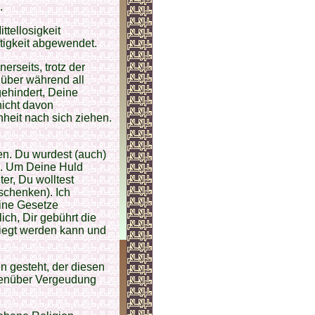
.
ttellosigkeit
tigkeit abgewendet.
rseits, trotz der
über während all
ehindert, Deine
nicht davon
heit nach sich ziehen.
en. Du wurdest (auch)
n. Um Deine Huld
er, Du wolltest
schenken). Ich
eine Gesetze
ch, Dir gebührt die
siegt werden kann und
en gesteht, der diesen
egenüber Vergeudung