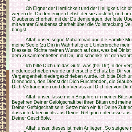
Oh Eigner der Herrlichkeit und der Heiligkeit. Ich bi
wegen der Du denjenigen liebst, der sie ausführt, und um
Glaubenssicherheit, mit der Du demjenigen, der feste Übe
mit wahrer Glaubenssicherheit über die Vollstreckung De
bringst.
Allah unser, segne Muhammad und die Familie 
meine Seele (zu Dir) in Wahrhaftigkeit. Unterbreche mein
Diesseits. Richte meinen Wunsch auf das, was bei Dir is
dem Zusammentreffen mit Dir, und schenke mir den wahre
Ich bitte Dich um das Gute, was (bei Dir) in der Ve
niedergeschrieben wurde und ersuche Schutz bei Dir vor
Vergangenheit niedergeschrieben wurde. Ich bitte Dich um
Dienenden, den Dienst der Dich Fürchtenden, die Glauben
Dich Vertrauenden und den Verlass auf Dich der von Dir 
Allah unser, lasse mein Begehren in meiner Bitte a
Begehren Deiner Gefolgschaft bei ihren Bitten und meine 
Deiner Gefolgschaft sein. Setze mich ein für Deine Zufrie
dass ich dabei nichts aus Deiner Religion unterlasse aus
Deiner Geschöpfe.
Allah unser, dieses ist mein Anliegen. So steiger