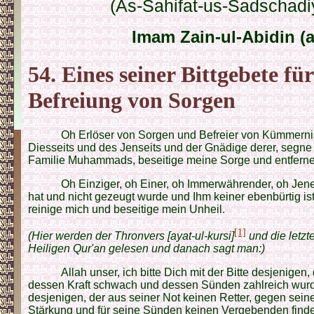
(As-Sahifat-us-Sadschadi
Imam Zain-ul-Abidin (a
54. Eines seiner Bittgebete für
Befreiung von Sorgen
Oh Erlöser von Sorgen und Befreier von Kümmerni
Diesseits und des Jenseits und der Gnädige derer, seg
Familie Muhammads, beseitige meine Sorge und entfern
Oh Einziger, oh Einer, oh Immerwährender, oh Jene
hat und nicht gezeugt wurde und Ihm keiner ebenbürtig is
reinige mich und beseitige mein Unheil.
[1]
(Hier werden der Thronvers [ayat-ul-kursi]
und die letzt
Heiligen Qur'an gelesen und danach sagt man:)
Allah unser, ich bitte Dich mit der Bitte desjenigen,
dessen Kraft schwach und dessen Sünden zahlreich wurde
desjenigen, der aus seiner Not keinen Retter, gegen sei
Stärkung und für seine Sünden keinen Vergebenden findet