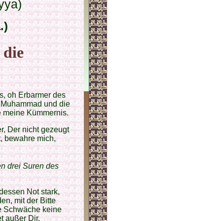
yya)
.)
 die
s, oh Erbarmer des
ne Muhammad und die
e meine Kümmernis.
r, Der nicht gezeugt
t, bewahre mich,
en drei Suren des
 dessen Not stark,
n, mit der Bitte
ne Schwäche keine
 außer Dir.