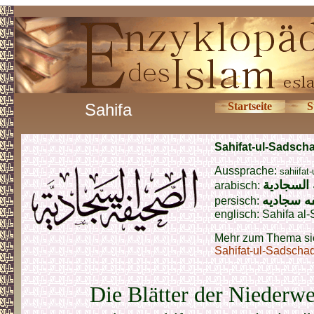
Sahifa
Startseite
S
Sahifat-ul-Sadsch
Aussprache:
sahiifat
السجادية
arabisch:
ه سجادیه
persisch:
englisch:
Sahifa al-
Mehr zum Thema si
Sahifat-ul-Sadscha
Die Blätter der Niederw