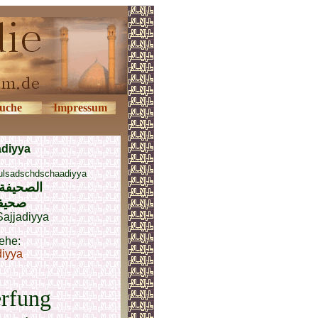
uche
Impressum
adiyya
-ulsadschdschaadiyya
الصحيفة 
صحیف
Sajjadiyya
ehe:
diyya
erfung