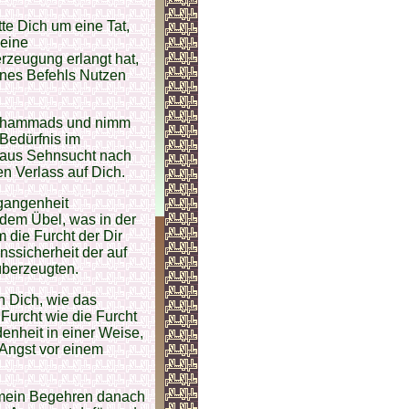
tte Dich um eine Tat,
 eine
rzeugung erlangt hat,
ines Befehls Nutzen
Muhammads und nimm
 Bedürfnis im
t aus Sehnsucht nach
n Verlass auf Dich.
rgangenheit
 dem Übel, was in der
 die Furcht der Dir
ssicherheit der auf
überzeugten.
n Dich, wie das
Furcht wie die Furcht
denheit in einer Weise,
 Angst vor einem
e mein Begehren danach