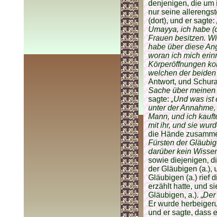
denjenigen, die um 
nur seine allerengs
(dort), und er sagte:
Umayya, ich habe (d
Frauen besitzen. Wie
habe über diese Ang
woran ich mich erin
Körperöffnungen ko
welchen der beiden 
Antwort, und Schura
Sache über meinen F
sagte:
„Und was ist
unter der Annahme,
Mann, und ich kaufte
mit ihr, und sie wur
die Hände zusamme
Fürsten der Gläubig
darüber kein Wissen
sowie diejenigen, d
der Gläubigen (a.), 
Gläubigen (a.) rief
erzählt hatte, und si
Gläubigen, a.). „
Der
Er wurde herbeigeru
und er sagte, dass 