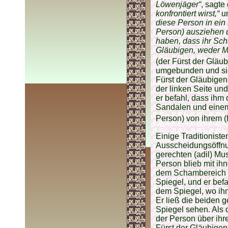
Löwenjäger“
, sagte
konfrontiert wirst,“
un
diese Person in ein
Person) ausziehen u
haben, dass ihr Sch
Gläubigen, weder Mä
(der Fürst der Gläub
umgebunden und sie 
Fürst der Gläubigen
der linken Seite und
er befahl, dass ihm
Sandalen und einem 
Person) von ihrem (
Einige Traditioniste
Ausscheidungsöffnu
gerechten (adil) Mu
Person blieb mit ih
dem Schambereich 
Spiegel, und er bef
dem Spiegel, wo ihn
Er ließ die beiden 
Spiegel sehen. Als 
der Person über ihre
Fürst der Gläubigen,