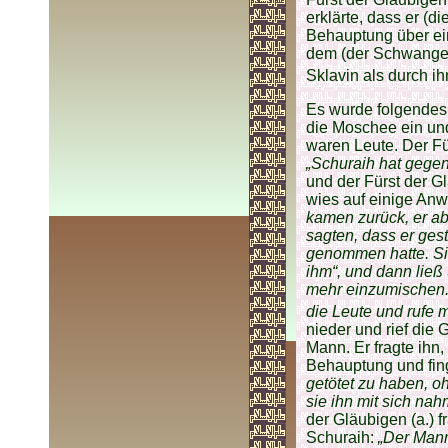
erklärte, dass er (d
Behauptung über ein
dem (der Schwangers
Sklavin als durch ih
Es wurde folgendes ü
die Moschee ein und
waren Leute. Der Für
„Schuraih hat gegen
und der Fürst der Gl
wies auf einige An
kamen zurück, er abe
sagten, dass er gest
genommen hatte. Si
ihm“, und dann ließ
mehr einzumischen.
die Leute und rufe 
nieder und rief die
Mann. Er fragte ihn
Behauptung und fin
getötet zu haben, o
sie ihn mit sich nah
der Gläubigen (a.) f
Schuraih:
„Der Mann