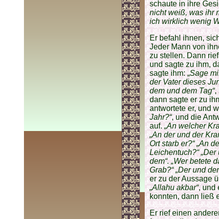
schaute in ihre Gesi
nicht weiß, was ihr
ich wirklich wenig 
Er befahl ihnen, sic
Jeder Mann von ihn
zu stellen. Dann rief
und sagte zu ihm, da
sagte ihm: „
Sage mir
der Vater dieses Ju
dem und dem Tag“
,
dann sagte er zu ih
antwortete er, und w
Jahr?“
, und die Ant
auf.
„An welcher Kra
„An der und der Kra
Ort starb er?“
„An d
Leichentuch?“
„Der
dem“. „Wer betete da
Grab?“ „Der und der
er zu der Aussage ü
„Allahu akbar“
, und
konnten, dann ließ 
Er rief einen ander