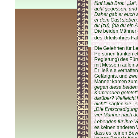
fünf Laib Brot.“ „Ja“
,
acht gegessen, und 
Daher gab er euch 
er dem Gast sieben A
dir (zu), (da du ein
Die beiden Männer g
des Urteils ihres Fal
Die Gelehrten für Leb
Personen tranken e
Regierung) des Fürs
mit Messern aufeina
Er ließ sie verhafte
Gefängnis, und zwei
Männer kamen zum F
gegen diese beiden
Kameraden getötet“
darüber? Vielleicht
nicht“
, sagten sie,
„
„Die Entschädigung
vier Männer nach d
Lebenden für ihre V
es keinen anderen W
dass es keinen Bew