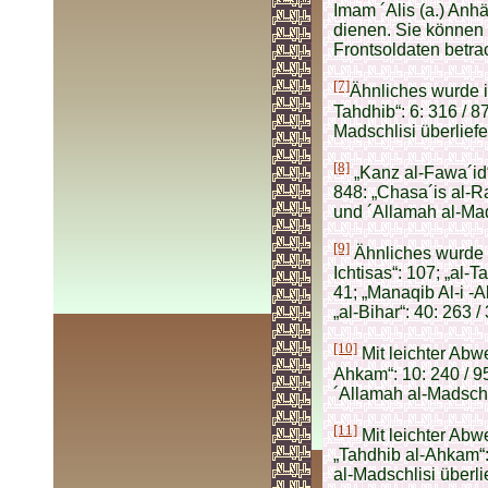
Imam ´Alis (a.) Anh
dienen. Sie können 
Frontsoldaten betra
[7]
Ähnliches wurde in 
Tahdhib“: 6: 316 / 87
Madschlisi überliefer
[8]
„Kanz al-Fawa´id“:
848: „Chasa´is al-Ra
und ´Allamah al-Mads
[9]
Ähnliches wurde übe
Ichtisas“: 107; „al-T
41; „Manaqib Al-i -A
„al-Bihar“: 40: 263 / 
[10]
Mit leichter Abwe
Ahkam“: 10: 240 / 95
´Allamah al-Madschlis
[11]
Mit leichter Abwei
„Tahdhib al-Ahkam“: 
al-Madschlisi überlie