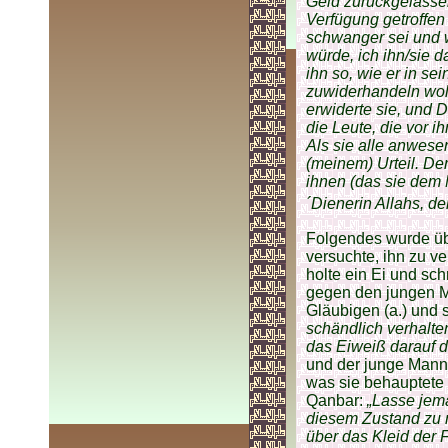
Geld zurückgelassen
Verfügung getroffen
schwanger sei und 
würde, ich ihn/sie d
ihn so, wie er in se
zuwiderhandeln wollt
erwiderte sie, und 
die Leute, die vor 
Als sie alle anwese
(meinem) Urteil. D
ihnen (das sie dem 
´Dienerin Allahs, de
Folgendes wurde übe
versuchte, ihn zu ve
holte ein Ei und sc
gegen den jungen M
Gläubigen (a.) und 
schändlich verhalte
das Eiweiß darauf d
und der junge Mann
was sie behauptete 
Qanbar:
„Lasse jema
diesem Zustand zu 
über das Kleid der F