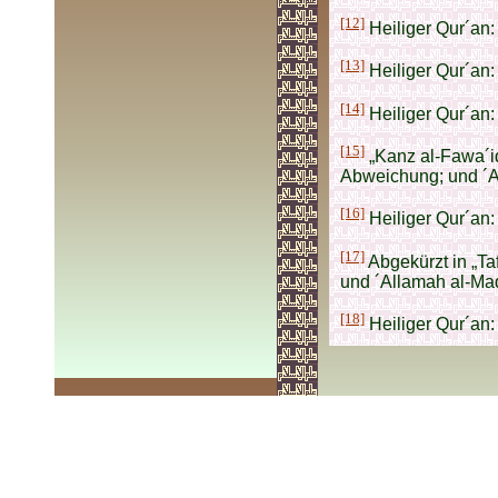
[12]
Heiliger Qur´an:
[13]
Heiliger Qur´an:
[14]
Heiliger Qur´an:
[15]
„Kanz al-Fawa´id“
Abweichung; und ´All
[16]
Heiliger Qur´an:
[17]
Abgekürzt in „Taf
und ´Allamah al-Mads
[18]
Heiliger Qur´an: