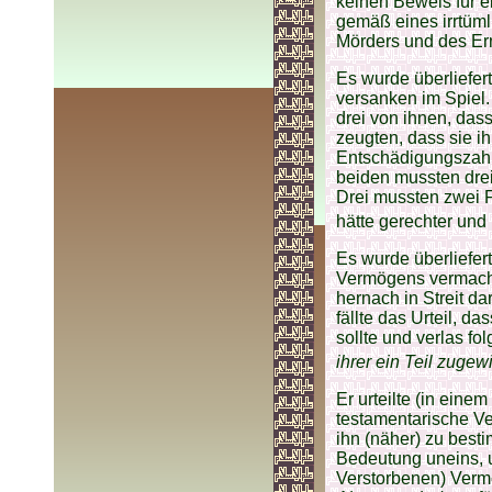
keinen Beweis für e
gemäß eines irrtüml
Mörders und des Er
Es wurde überliefer
versanken im Spiel.
drei von ihnen, dass
zeugten, dass sie ih
Entschädigungszahlu
beiden mussten dre
Drei mussten zwei F
hätte gerechter und 
Es wurde überliefer
Vermögens vermacht
hernach in Streit da
fällte das Urteil, 
sollte und verlas f
ihrer ein Teil zugew
Er urteilte (in eine
testamentarische V
ihn (näher) zu best
Bedeutung uneins, u
Verstorbenen) Verm