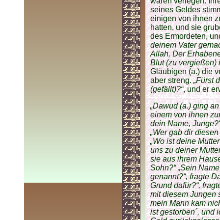
waren verlegen. Ih
seines Geldes stimm
einigen von ihnen z
hatten, und sie gr
des Ermordeten, und
deinem Vater gema
Allah, Der Erhabene,
Blut (zu vergießen) 
Gläubigen (a.) die v
aber streng.
„Fürst 
(gefällt)?“
, und er e
„Dawud (a.) ging an
einem von ihnen zuri
dein Name, Junge?“, 
„Wer gab dir diesen 
„Wo ist deine Mutter
uns zu deiner Mutter
sie aus ihrem Hause.
Sohn?“ „Sein Name is
genannt?“, fragte Da
Grund dafür?“, fragt
mit diesem Jungen s
mein Mann kam nicht
ist gestorben´, und 