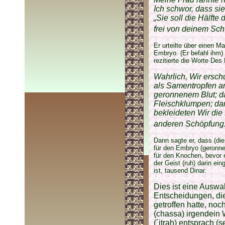
Ich schwor, dass si
„Sie soll die Hälft
frei von deinem Sch
Er urteilte über einen M
Embryo. (Er befahl ihm)
rezitierte die Worte Des
Wahrlich, Wir ersch
als Samentropfen an
geronnenem Blut; d
Fleischklumpen; da
bekleideten Wir die
anderen Schöpfung. 
Dann sagte er, dass (di
für den Embryo (geronne
für den Knochen, bevor e
der Geist (ruh) darin ein
ist, tausend Dinar.
Dies ist eine Auswa
Entscheidungen, die
getroffen hatte, no
(chassa) irgendein
(´itrah) entsprach 