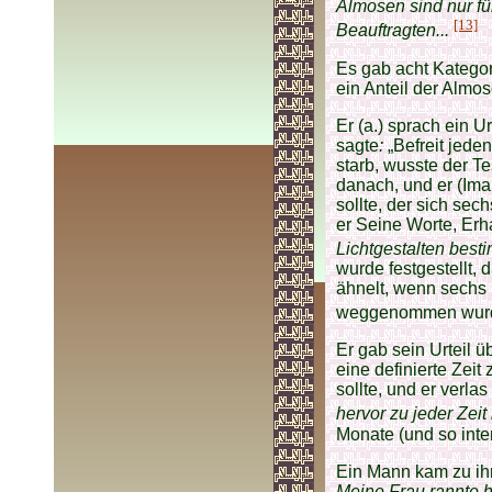
Almosen sind nur fü
[13]
Beauftragten...
Es gab acht Kategor
ein Anteil der Almos
Er (a.) sprach ein 
sagte
:
„Befreit jede
starb, wusste der Te
danach, und er (Imam
sollte, der sich sec
er Seine Worte, Er
Lichtgestalten besti
wurde festgestellt,
ähnelt, wenn sechs
weggenommen wur
Er gab sein Urteil ü
eine definierte Zeit
sollte, und er verl
hervor zu jeder Zei
Monate (und so inter
Ein Mann kam zu ih
Meine Frau rannte h