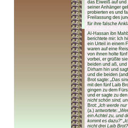
das Eiweiß auf und
seiner Anhänger ge
probierten es und f
Freilassung des jun
für ihre falsche Ank
Al-Hassan ibn Mahb
berichtete mir: Ich h
ein Urteil in einem 
waren auf eine Reis
von ihnen holte fünf
vorbei, er grüßte si
beiden und aß, und a
Dirham hin und sag
und die beiden (and
Brot sagte:
„Das sin
mit den fünf Laib Br
gingen zu dem Fürst
und er sagte zu den
nicht schön sind, u
Brot:
„Ich werde nur 
(a.) antwortete:
„Wen
ein Achtel zu, und
kommt es dazu?“ „Ic
nicht drei Laib Brot?