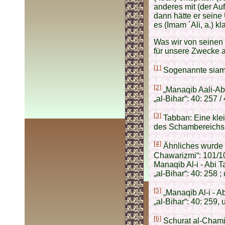
anderes mit (der Au
dann hätte er seine 
es (Imam ´Ali, a.) k
Was wir von seinen 
für unsere Zwecke au
[1]
Sogenannte siame
[2]
„Manaqib Aali-Abi 
„al-Bihar“: 40: 257 /
[3]
Tabban: Eine klei
des Schambereichs
[4]
Ähnliches wurde ü
Chawarizmi“: 101/105
Manaqib Al-i - Abi T
„al-Bihar“: 40: 258 ;
[5]
„Manaqib Al-i - Ab
„al-Bihar“: 40: 259, 
[6]
Schurat al-Chami