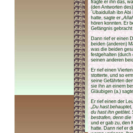
fragte er ihn das, w
(den Antworten des)
´Ubaidullah ibn Abi 
hatte, sagte er
„Alla
hören konnten. Er b
Gefängnis gebracht 
Dann rief er einen D
beiden (anderen) Mä
was die beiden gesa
festgehalten (durch
seinen anderen bei
Er rief einen Vierte
stotterte, und so er
seine Gefährten de
sie ihn an einem be
Gläubigen (a.) sagt
Er rief einen der Le
„Du hast behauptet,
du hast ihn getötet.
bestrafen, denn die
und er gab zu, den
hatte. Dann rief er