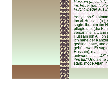
Hussain (a.) sah. Ni
ins Feuer (der Höll
Furcht wieder aus i
Yahya ibn Sulaiman 
ibn al-Hussain (a.),
sagte: Ibrahim ibn
pflegte uns (die Fa
versammeln. Dann gri
Hussain ibn Ali ibn
ich nahe der Kanzel
geöffnet hatte, und
gehüllt war. Er sagt
Hussain), macht es 
antwortete ich.
„Öff
ihm tut.“
Und siehe d
starb, möge Allah ih