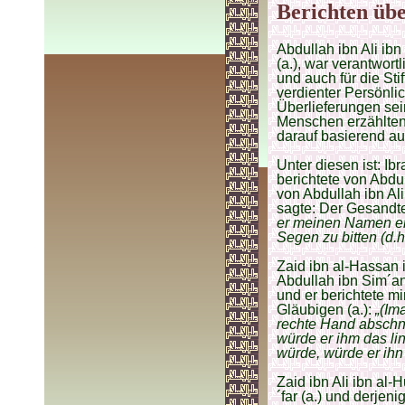
Berichten übe
Abdullah ibn Ali ib
(a.), war verantwort
und auch für die St
verdienter Persönlic
Überlieferungen sei
Menschen erzählten
darauf basierend auc
Unter diesen ist: I
berichtete von Abd
von Abdullah ibn Ali
sagte: Der Gesandte
er meinen Namen erw
Segen zu bitten (d.h
Zaid ibn al-Hassan 
Abdullah ibn Sim´an, 
und er berichtete m
Gläubigen (a.):
„(Im
rechte Hand abschne
würde er ihm das l
würde, würde er ihn
Zaid ibn Ali ibn al
´far (a.) und derjen