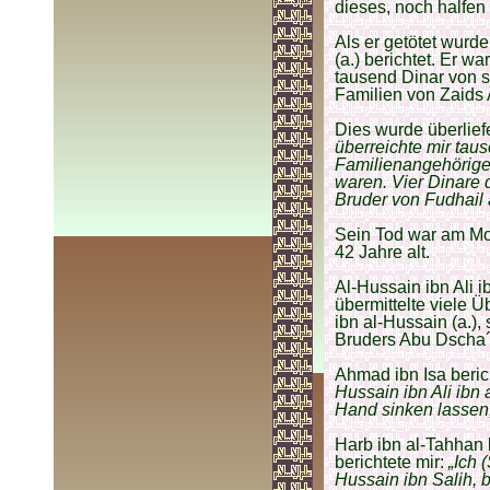
dieses, noch halfen 
Als er getötet wurd
(a.) berichtet. Er wa
tausend Dinar von s
Familien von Zaids 
Dies wurde überliefe
überreichte mir taus
Familienangehörigen 
waren. Vier Dinare 
Bruder von Fudhail 
Sein Tod war am Mon
42 Jahre alt.
Al-Hussain ibn Ali i
übermittelte viele 
ibn al-Hussain (a.),
Bruders Abu Dscha´f
Ahmad ibn Isa beric
Hussain ibn Ali ibn 
Hand sinken lassen,
Harb ibn al-Tahhan 
berichtete mir:
„Ich 
Hussain ibn Salih, b