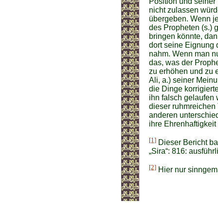
Position und seiner
nicht zulassen wür
übergeben. Wenn je
des Propheten (s.) 
bringen könnte, dann
dort seine Eignung d
nahm. Wenn man nur
das, was der Prophe
zu erhöhen und zu 
Ali, a.) seiner Mein
die Dinge korrigiert
ihn falsch gelaufen
dieser ruhmreichen 
anderen unterschied
ihre Ehrenhaftigkei
[1]
Dieser Bericht bas
„Sira“: 816: ausführ
[2]
Hier nur sinngemä