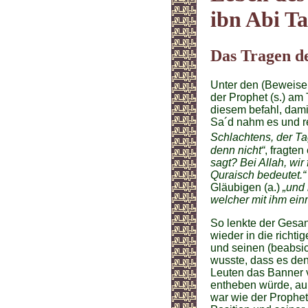
ibn Abi Ta
Das Tragen d
Unter den (Beweisen
der Prophet (s.) a
diesem befahl, dami
Sa´d nahm es und re
Schlachtens, der T
denn nicht“
, fragten
sagt? Bei Allah, wir 
Quraisch bedeutet.“
Gläubigen (a.)
„und 
welcher mit ihm einm
So lenkte der Gesan
wieder in die richt
und seinen (beabsic
wusste, dass es de
Leuten das Banner 
entheben würde, au
war wie der Prophet