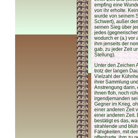
empfing eine Wunde 
von ihr erholte. Ke
wurde von seinem S
Schwert), außer dem
seinen Sieg über je
jedes (gegnerischen
wodurch er (a.) vor
ihm jenseits der no
gab, zu jeder Zeit 
Stellung).
Unter den Zeichen Al
trotz der langen Da
Vielzahl der Kühnhe
ihrer Sammlung und 
Anstrengung darin,
ihnen floh, noch rühr
irgendjemanden sein
Gegner im Krieg, ohn
einer anderen Zeit
einer anderen Zeit.
bestätigt es das, w
strahlende und blü
Fähigkeiten, mit de
offenbarte, ihm zu 