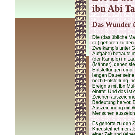
ibn Abi Ta
Das Wunder üb
Die (das übliche Ma
(a.) gehören zu den
Zweikampfs unter G
Aufgabe) betraute mi
(der Kämpfe) im Lau
(Männer), denen sie
Entstellungen empfi
langen Dauer seine
noch Entstellung, n
Ereignis mit Ibn Mul
eintrat. Und das ist
Zeichen auszeichnet
Bedeutung hervor. D
Auszeichnung mit Wu
Menschen auszeich
Es gehörte zu den Ze
Kriegsteilnehmer als
einer Zeit und (ein