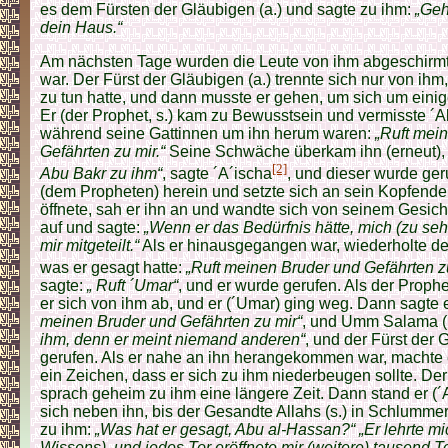
es dem Fürsten der Gläubigen (a.) und sagte zu ihm:
„Geh
dein Haus.“
Am nächsten Tage wurden die Leute von ihm abgeschirmt
war. Der Fürst der Gläubigen (a.) trennte sich nur von ih
zu tun hatte, und dann musste er gehen, um sich um ein
Er (der Prophet, s.) kam zu Bewusstsein und vermisste ´Ali
während seine Gattinnen um ihn herum waren:
„Ruft mei
Gefährten zu mir.“
Seine Schwäche überkam ihn (erneut),
[2]
Abu Bakr zu ihm“
, sagte ´A´ischa
, und dieser wurde ger
(dem Propheten) herein und setzte sich an sein Kopfende
öffnete, sah er ihn an und wandte sich von seinem Gesich
auf und sagte:
„Wenn er das Bedürfnis hätte, mich (zu seh
mir mitgeteilt.“
Als er hinausgegangen war, wiederholte der
was er gesagt hatte:
„Ruft meinen Bruder und Gefährten z
sagte:
„ Ruft ´Umar“
, und er wurde gerufen. Als der Prophe
er sich von ihm ab, und er (´Umar) ging weg. Dann sagte e
meinen Bruder und Gefährten zu mir“
, und Umm Salama (r
ihm, denn er meint niemand anderen“
, und der Fürst der 
gerufen. Als er nahe an ihn herangekommen war, machte er
ein Zeichen, dass er sich zu ihm niederbeugen sollte. Der
sprach geheim zu ihm eine längere Zeit. Dann stand er (´Al
sich neben ihn, bis der Gesandte Allahs (s.) in Schlummer
zu ihm:
„Was hat er gesagt, Abu al-Hassan?“ „Er lehrte m
Wissens), und jedes Tor eröffnete mir (weitere) tausend T