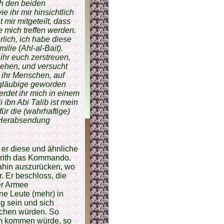
ch den beiden
 ihr mir hinsichtlich
mir mitgeteilt, dass
e mich treffen werden.
lich, ich habe diese
lie (Ahl-al-Bait).
ihr euch zerstreuen,
gehen, und versucht
O ihr Menschen, auf
Ungläubige geworden
rdet ihr mich in einem
 ibn Abi Talib ist mein
ür die (wahrhaftige)
n Herabsendung
r er diese und ähnliche
arith das Kommando.
dahin auszurücken, wo
. Er beschloss, die
er Armee
ne Leute (mehr) in
g sein und sich
achen würden. So
ihm kommen würde, so