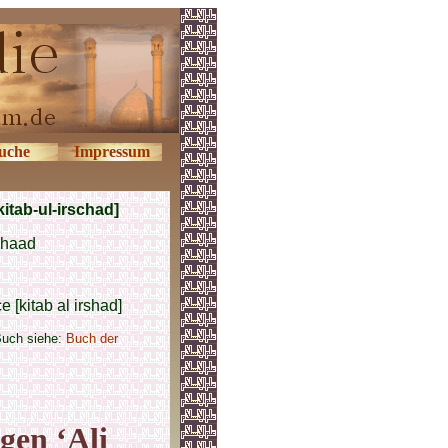
uche
Impressum
itab-ul-irschad]
chaad
 [kitab al irshad]
Buch siehe:
Buch der
gen ‘Ali