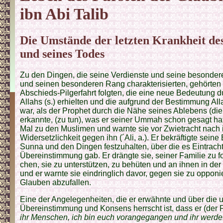
ibn Abi Talib
Die Umstände der letzten Krankheit de
und seines Todes
Zu den Dingen, die seine Verdienste und seine besondere
und seinen besonderen Rang charakterisierten, gehörten d
Abschieds-Pilgerfahrt folgten, die eine neue Bedeutung
Allahs (s.) erhielten und die aufgrund der Bestimmung All
war, als der Prophet durch die Nähe seines Ablebens (di
erkannte, (zu tun), was er seiner Ummah schon gesagt ha
Mal zu den Muslimen und warnte sie vor Zwietracht nach 
Widersetzlichkeit gegen ihn (´Ali, a.). Er bekräftigte sein
Sunna und den Dingen festzuhalten, über die es Eintrach
Übereinstimmung gab. Er drängte sie, seiner Familie zu fo
chen, sie zu unterstützen, zu behüten und an ihnen in der 
und er warnte sie eindringlich davor, gegen sie zu oppon
Glauben abzufallen.
Eine der Angelegenheiten, die er erwähnte und über die u
Übereinstimmung und Konsens herrscht ist, dass er (der P
ihr Menschen, ich bin euch vorangegangen und ihr werde