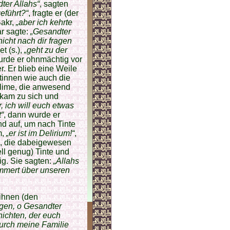
ter Allahs“
, sagten
eführt?“
, fragte er (der
Bakr,
„aber ich kehrte
r sagte:
„Gesandter
icht nach dir fragen
t (s.),
„geht zu der
urde er ohnmächtig vor
 Er blieb eine Weile
tinnen wie auch die
slime, die anwesend
 kam zu sich und
, ich will euch etwas
“
, dann wurde er
d auf, um nach Tinte
m,
„er ist im Delirium!“
,
n, die dabeigewesen
ll genug) Tinte und
ig. Sie sagten:
„Allahs
ümmert über unseren
 ihnen (den
ngen, o Gesandter
nichten, der euch
durch meine Familie