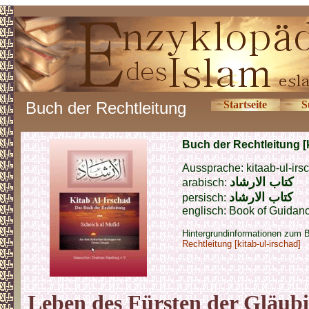
Buch der Rechtleitung
Startseite
S
Buch der Rechtleitung [k
Aussprache: kitaab-ul-irs
كتاب
الارشاد
arabisch:
كتاب
الارشاد
persisch:
englisch: Book of Guidance
Hintergrundinformationen zum 
Rechtleitung [kitab-ul-irschad]
Leben des Fürsten der Gläubi