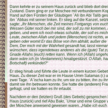
Dann kehrte er zu seinem Haus zurück und blieb dort dr
Zustand. Dann ging er zur Moschee mit verbundenem Kopf
Hand auf den Fürsten der Gläubigen ´Ali ibn Abi Talib gest
ibn ´Abbas mit seiner linken. Er stieg auf die Kanzel, setz
sagte:
„Ihr Menschen, die Zeit meines Fortgangs von euc
Wessen Güter noch bei mir sind, der soll zu mir kommen, 
geben, und wem ich noch etwas schulde, der soll es mich
Leute, zwischen Allah und jedem (Menschen) ist nichts, 
geben oder womit Er das Böse von ihm abhält, außer die T
Dem, Der mich mit der Wahrheit gesandt hat, lasst niem
wünschen, dass irgendetwas anderes als die (gute) Tat 
Gnade Allahs (euch) retten kann. Wenn ich (Allah) unge
dann wäre ich (in Verdammnis) hinabgestürzt. O Allah, h
Botschaft) verkündet?“
Er stieg hinab und führte die Leute in einem kurzen Gebet
Haus. Zu dieser Zeit war er im Hause Umm Salamas (r.) un
zwei Tage. ´A´ischa kam zu ihr, um sie zu bitten, ihn zu i
damit sie ihn betreuen konnte. Sie hatte die (anderen) Fr
gefragt, und sie hatten es ihr erlaubt.
Nachdem er den (letzten) Gruß (des Gebets) gesprochen ha
Haus (zurück) und rief Abu Bakr, ´Umar und eine Gruppe 
der Moschee anwesend gewesen waren.
„Habe ich euch n