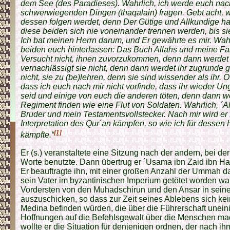
dem See (des Paradieses). Wahrlich, ich werde euch na
schwerwiegenden Dingen (thaqalain) fragen. Gebt acht, wie
dessen folgen werdet, denn Der Gütige und Allkundige hat 
diese beiden sich nie voneinander trennen werden, bis si
Ich bat meinen Herrn darum, und Er gewährte es mir. Wahr
beiden euch hinterlassen: Das Buch Allahs und meine Fami
Versucht nicht, ihnen zuvorzukommen, denn dann werdet 
vernachlässigt sie nicht, denn dann werdet ihr zugrunde 
nicht, sie zu (be)lehren, denn sie sind wissender als ihr. 
dass ich euch nach mir nicht vorfinde, dass ihr wieder 
seid und einige von euch die anderen töten, denn dann we
Regiment finden wie eine Flut von Soldaten. Wahrlich, ´Ali
Bruder und mein Testamentsvollstecker. Nach mir wird er f
Interpretation des Qur´an kämpfen, so wie ich für desse
[1]
kämpfte.“
Er (s.) veranstaltete eine Sitzung nach der andern, bei de
Worte benutzte. Dann übertrug er ´Usama ibn Zaid ibn H
Er beauftragte ihn, mit einer großen Anzahl der Ummah 
sein Vater im byzantinischen Imperium getötet worden war
Vordersten von den Muhadschirun und den Ansar in sein
auszuschicken, so dass zur Zeit seines Ablebens sich kei
Medina befinden würden, die über die Führerschaft uneini
Hoffnungen auf die Befehlsgewalt über die Menschen m
wollte er die Situation für denjenigen ordnen, der nach 