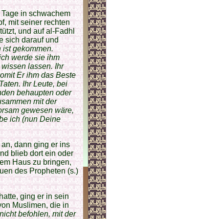
ei Tage in schwachem
, mit seiner rechten
ützt, und auf al-Fadhl
te sich darauf und
h ist gekommen.
ich werde sie ihm
 wissen lassen.
Ihr
womit Er ihm das Beste
aten. Ihr Leute, bei
anden behaupten oder
zusammen mit der
horsam gewesen wäre,
abe ich (nun Deine
 an, dann ging er ins
d blieb dort ein oder
hrem Haus zu bringen,
auen des Propheten (s.)
tte, ging er in sein
von Muslimen, die in
icht befohlen, mit der