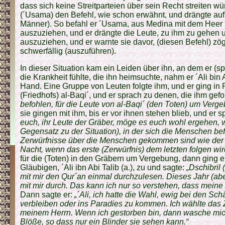
dass sich keine Streitparteien über sein Recht streiten w
(´Usama) den Befehl, wie schon erwähnt, und drängte au
Männer). So befahl er ´Usama, aus Medina mit dem Heer 
auszuziehen, und er drängte die Leute, zu ihm zu gehen 
auszuziehen, und er warnte sie davor, (diesen Befehl) zö
schwerfällig (auszuführen).
In dieser Situation kam ein Leiden über ihn, an dem er (sp
die Krankheit fühlte, die ihn heimsuchte, nahm er ´Ali bin A
Hand. Eine Gruppe von Leuten folgte ihm, und er ging in
(Friedhofs) al-Baqi´, und er sprach zu denen, die ihm gef
befohlen, für die Leute von al-Baqi´ (den Toten) um Verge
sie gingen mit ihm, bis er vor ihnen stehen blieb, und er 
euch, ihr Leute der Gräber, möge es euch wohl ergehen, wo
Gegensatz zu der Situation), in der sich die Menschen be
Zerwürfnisse über die Menschen gekommen sind wie der E
Nacht, wenn das erste (Zerwürfnis) dem letzten folgen wir
für die (Toten) in den Gräbern um Vergebung, dann ging e
Gläubigen, ´Ali ibn Abi Talib (a.), zu und sagte:
„Dschibril 
mit mir den Qur´an einmal durchzulesen. Dieses Jahr (abe
mit mir durch. Das kann ich nur so verstehen, dass meine
Dann sagte er:
„´Ali, ich hatte die Wahl, ewig bei den Sch
verbleiben oder ins Paradies zu kommen. Ich wählte das
meinem Herrn. Wenn ich gestorben bin, dann wasche mi
Blöße, so dass nur ein Blinder sie sehen kann.“