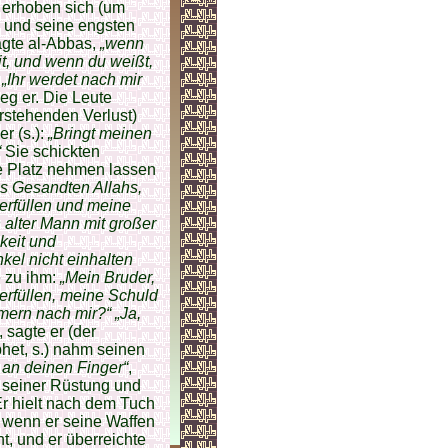
 erhoben sich (um
b und seine engsten
agte al-Abbas,
„wenn
it, und wenn du weißt,
„Ihr werdet nach mir
ieg er. Die Leute
rstehenden Verlust)
r (s.):
„Bringt meinen
“
Sie schickten
ie Platz nehmen lassen
s Gesandten Allahs,
erfüllen und meine
 alter Mann mit großer
keit und
kel nicht einhalten
e zu ihm:
„Mein Bruder,
rfüllen, meine Schuld
ern nach mir?“ „Ja,
, sagte er (der
phet, s.) nahm seinen
 an deinen Finger“
,
, seiner Rüstung und
 Er hielt nach dem Tuch
, wenn er seine Waffen
t, und er überreichte