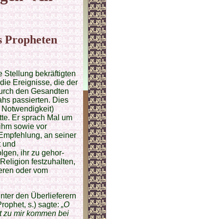
s Propheten
 Stellung bekräftigten
ie Ereignisse, die der
 durch den Gesandten
ahs passierten. Dies
e Notwendigkeit)
tte. Er sprach Mal um
ihm sowie vor
e Empfehlung, an seiner
t und
lgen, ihr zu gehor­
Religion festzuhalten,
ieren oder vom
nter den Überlieferern
rophet, s.) sagte:
„O
t zu mir kommen bei