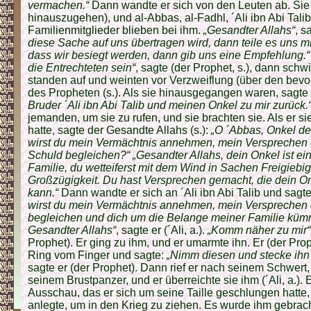
vermachen.“
Dann wandte er sich von den Leuten ab. Sie
hinauszugehen), und al-Abbas, al-Fadhl, ´Ali ibn Abi Tali
Familienmitglieder blieben bei ihm.
„Gesandter Allahs“
, s
diese Sache auf uns übertragen wird, dann teile es uns m
dass wir besiegt werden, dann gib uns eine Empfehlung.“ 
die Entrechteten sein“
, sagte (der Prophet, s.), dann schw
standen auf und weinten vor Verzweiflung (über den bevo
des Propheten (s.). Als sie hinausgegangen waren, sagte e
Bruder ´Ali ibn Abi Talib und meinen Onkel zu mir zurück.
jemanden, um sie zu rufen, und sie brachten sie. Als er s
hatte, sagte der Gesandte Allahs (s.):
„O ´Abbas, Onkel de
wirst du mein Vermächtnis annehmen, mein Versprechen 
Schuld begleichen?“ „Gesandter Allahs, dein Onkel ist ein
Familie, du wetteiferst mit dem Wind in Sachen Freigiebig
Großzügigkeit. Du hast Versprechen gemacht, die dein On
kann.“
Dann wandte er sich an ´Ali ibn Abi Talib und sagt
wirst du mein Vermächtnis annehmen, mein Versprechen e
begleichen und dich um die Belange meiner Familie kümm
Gesandter Allahs“
, sagte er (´Ali, a.).
„Komm näher zu mir“
Prophet). Er ging zu ihm, und er umarmte ihn. Er (der Pro
Ring vom Finger und sagte:
„Nimm diesen und stecke ihn
sagte er (der Prophet). Dann rief er nach seinem Schwert
seinem Brustpanzer, und er überreichte sie ihm (´Ali, a.).
Ausschau, das er sich um seine Taille geschlungen hatte
anlegte, um in den Krieg zu ziehen. Es wurde ihm gebrach