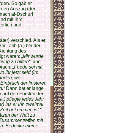
ürden. So gab er
f den Auszug (der
nach al-Dschurf
und mit ihm
gerlich und
äter) verschied. Als er
bi Talib (a.) bei der
 Richtung des
olgt waren:
„Mir wurde
bung zu bitten“
, und
sprach:
„Friede sei mit
 ihr jetzt seid (im
finden, wo
inbruch der finsteren
d.“
Dann bat er lange
r auf den Fürsten der
(a.) pflegte jedes Jahr
r) las er ihn zweimal
 Zeit gekommen ist.“
ätzen der Welt zu
 Zusammentreffen mit
ch. Bedecke meine