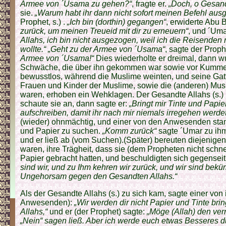
Armee von ´Usama zu gehen?“
, fragte er.
„Doch, o Gesand
sie.
„Warum habt ihr dann nicht sofort meinen Befehl ausg
Prophet, s.) .
„Ich bin (dorthin) gegangen“
, erwiderte Abu 
zurück, um meinen Treueid mit dir zu erneuern“
, und ´Uma
Allahs, ich bin nicht ausgezogen, weil ich die Reisenden n
wollte.“ „Geht zu der Armee von ´Usama“
, sagte der Prophe
Armee von ´Usama!“
Dies wiederholte er dreimal, dann w
Schwäche, die über ihn gekommen war sowie vor Kummer.
bewusstlos, während die Muslime weinten, und seine Gat
Frauen und Kinder der Muslime, sowie die (anderen) Mu
waren, erhoben ein Wehklagen. Der Gesandte Allahs (s.)
schaute sie an, dann sagte er:
„Bringt mir Tinte und Papier
aufschreiben, damit ihr nach mir niemals irregehen werdet
(wieder) ohnmächtig, und einer von den Anwesenden stan
und Papier zu suchen.
„Komm zurück“
sagte ´Umar zu ih
und er ließ ab (vom Suchen).(Später) bereuten diejenige
waren, ihre Trägheit, dass sie (dem Propheten nicht schne
Papier gebracht hatten, und beschuldigten sich gegenseit
sind wir, und zu Ihm kehren wir zurück, und wir sind bek
Ungehorsam gegen den Gesandten Allahs.“
Als der Gesandte Allahs (s.) zu sich kam, sagte einer von
Anwesenden):
„Wir werden dir nicht Papier und Tinte bri
Allahs,“
und er (der Prophet) sagte:
„Möge (Allah) den ver
„Nein“ sagen ließ. Aber ich werde euch etwas Besseres 