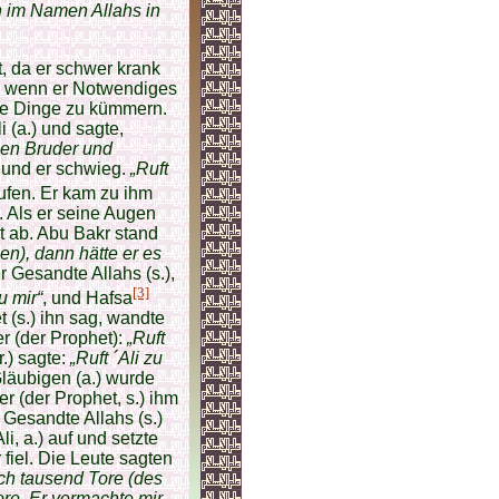
 im Namen Allahs in
, da er schwer krank
m, wenn er Notwen­diges
ige Dinge zu kümmern.
 (a.) und sagte,
nen Bruder und
 und er schwieg.
„Ruft
ufen. Er kam zu ihm
. Als er seine Augen
t ab. Abu Bakr stand
en), dann hätte er es
 Gesandte Allahs (s.),
[3]
u mir“
, und Hafsa
t (s.) ihn sag, wandte
r (der Prophet):
„Ruft
.) sagte:
„Ruft ´Ali zu
Gläubigen (a.) wurde
 (der Prophet, s.) ihm
 Gesandte Allahs (s.)
i, a.) auf und setzte
 fiel. Die Leute sagten
ich tausend Tore (des
ore. Er vermachte mir,