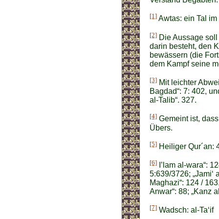
[1]
Awtas: ein Tal im
[2]
Die Aussage soll e
darin besteht, den 
bewässern (die Forts
dem Kampf seine mög
[3]
Mit leichter Abwei
Bagdad“: 7: 402, un
al-Talib“. 327.
[4]
Gemeint ist, dass
Übers.
[5]
Heiliger Qur´an: 
[6]
I’lam al-wara“: 12
5:639/3726; „Jami‘ a
Maghazi“: 124 / 163,
Anwar“: 88; „Kanz a
[7]
Wadsch: al-Ta‘if