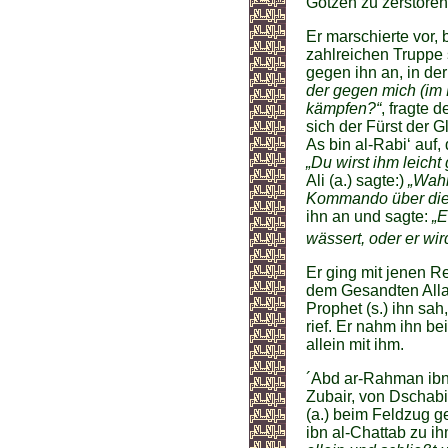
Götzen zu zerstören
Er marschierte vor, 
zahlreichen Truppe 
gegen ihn an, in d
der gegen mich (im 
kämpfen?“
, fragte 
sich der Fürst der 
As bin al-Rabi‘ auf,
„Du wirst ihm leich
Ali (a.) sagte:)
„Wahr
Kommando über die
ihn an und sagte:
„E
wässert, oder er wird
Er ging mit jenen Rei
dem Gesandten Allahs
Prophet (s.) ihn sah
rief. Er nahm ihn be
allein mit ihm.
´Abd ar-Rahman ibn
Zubair, von Dschabir
(a.) beim Feldzug g
ibn al-Chattab zu i