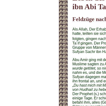
ibn Abi Ta
Feldzüge nach
Als Allah, Der Erha
hatte, teilten sie s
folgten, gingen nac
Ta´if gingen. Der Pr
Gruppe von Männern,
Sufyan Sachr ibn Ha
Abu Amir ging mit d
Muslime sagten zu
wurde getötet, so n
nahm es, und die Mu
Sufyan dagegen mars
ihn frontal an, und 
„Du hast mich mit M
von Hudhail zu heb
Der Prophet (s.) sch
einige Tage. Er schi
befahl ihm, alles (G