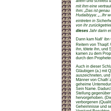
allein und schließt 
mit ihm eine vertrau
ihm:
„Das ist genau
Hudaibiyya: „...Ihr 
eintreten in Sicherhei
von ihr zurückgetrie
dieses
Jahr darin ei
Dann kam Nafi‘ ibn G
Reitern von Thaqif. 
ihn, tötete ihn, und
kamen zu dem Proph
durch den Propheten
Auch in dieser Schl
Gläubigen (a.) mit Q
auszeichneten, und 
Männer von Chath´am,
geheime Unterredung
Sein Name. Dadurch
Stellung gegenüber
hervorgehoben. (Die
verborgenen (Qualit
Geheimnisse und sein
Verstand Begabten.