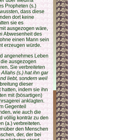
ger über Medina
s Propheten (s.)
e wussten, dass diese
nden dort keine
tten sie es
) mit ausgezogen wäre,
ei Abwesenheit des
) ohne einen Mann sein
ht erzeugen würde.
 und angenehmes Leben
, die ausgezogen
en. Sie verbreiteten
Allahs (s.) hat ihn gar
und liebt, sondern weil
brei­tung dieser
 hatten, indem sie ihn
en mit (bösartigen)
hrsagerei anklagten.
em Gegenteil
nden, wie auch die
 völlig konträr zu den
 (a.) verbreiteten.
egenüber den Menschen
schen, der, der bei