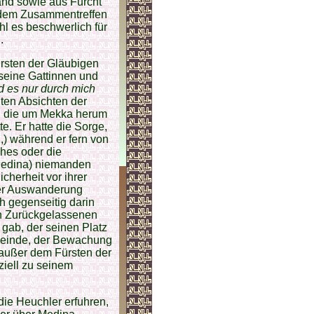
and sowie aus Furcht
d dem Zusammentreffen
l es beschwerlich für
.
ürsten der Gläubigen
, seine Gattinnen und
rd es nur durch mich
hten Absichten der
, die um Mekka herum
e. Er hatte die Sorge,
,) während er fern von
ches oder die
Medina) niemanden
cherheit vor ihrer
 der Auswanderung
h gegenseitig darin
nen Zurückgelassenen
gab, der seinen Platz
 Feinde, der Bewachung
 außer dem Fürsten der
iziell zu seinem
die Heuchler erfuhren,