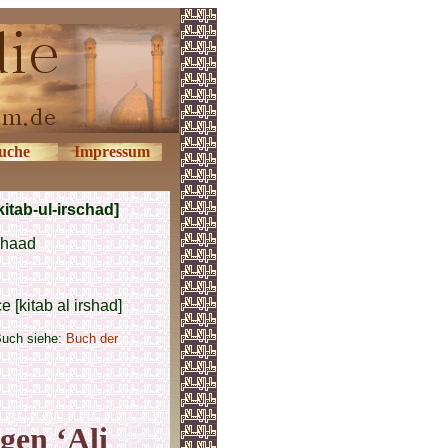
uche
Impressum
itab-ul-irschad]
chaad
 [kitab al irshad]
Buch siehe:
Buch der
gen ‘Ali