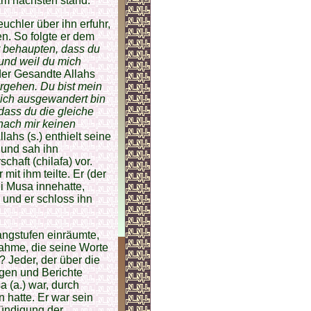
am nächsten stand.
uchler über ihn erfuhr,
en. So folgte er dem
r behaupten, dass du
 und weil du mich
der Gesandte Allahs
rgehen. Du bist mein
m ich ausgewandert bin
dass du die gleiche
nach mir keinen
hs (s.) enthielt seine
 und sah ihn
chaft (chilafa) vor.
mit ihm teilte. Er (der
ei Musa innehatte,
 und er schloss ihn
 Rangstufen einräumte,
ahme, die seine Worte
Jeder, der über die
gen und Berichte
a (a.) war, durch
n hatte. Er war sein
kündigung der