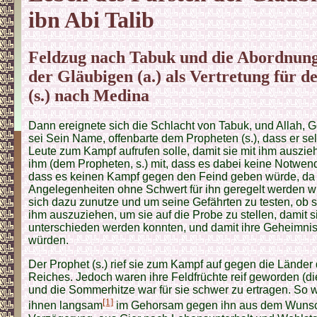
ibn Abi Talib
Feldzug nach Tabuk und die Abordnung
der Gläubigen (a.) als Vertretung für 
(s.) nach Medina
Dann ereignete sich die Schlacht von Tabuk, und Allah,
sei Sein Name, offenbarte dem Propheten (s.), dass er se
Leute zum Kampf aufrufen solle, damit sie mit ihm ausziehe
ihm (dem Propheten, s.) mit, dass es dabei keine Notwend
dass es keinen Kampf gegen den Feind geben würde, da
Angelegenheiten ohne Schwert für ihn geregelt werden w
sich dazu zunutze und um seine Gefährten zu testen, ob si
ihm auszu­ziehen, um sie auf die Probe zu stellen, damit 
unterschieden werden konnten, und damit ihre Geheimni
würden.
Der Prophet (s.) rief sie zum Kampf auf gegen die Länder
Reiches. Jedoch waren ihre Feldfrüchte reif geworden (die
und die Sommerhitze war für sie schwer zu ertragen. So 
[1]
ihnen langsam
im Gehorsam gegen ihn aus dem Wunsc