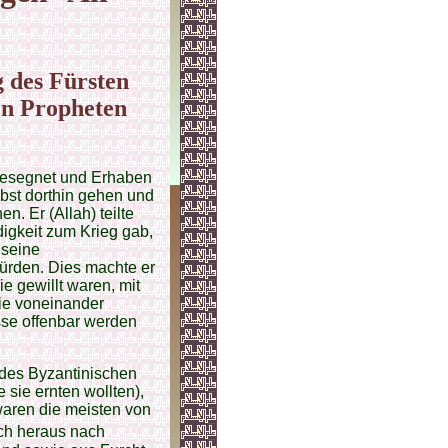
 des Fürsten
den Propheten
 Gesegnet und Erhaben
lbst dorthin gehen und
n. Er (Allah) teilte
igkeit zum Krieg gab,
 seine
ürden. Dies machte er
e gewillt waren, mit
sie voneinander
sse offenbar werden
 des Byzantinischen
 sie ernten wollten),
waren die meisten von
h heraus nach