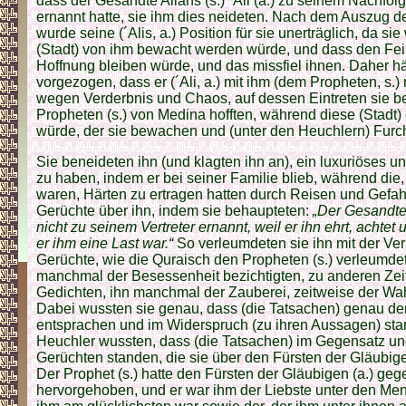
dass der Gesandte Allahs (s.) ´Ali (a.) zu seinem Nachfol
ernannt hatte, sie ihm dies neideten. Nach dem Auszug de
wurde seine (´Alis, a.) Position für sie unerträglich, da si
(Stadt) von ihm bewacht werden würde, und dass den Fei
Hoffnung bleiben würde, und das missfiel ihnen. Daher hä
vorgezogen, dass er (´Ali, a.) mit ihm (dem Propheten, s.
wegen Verderbnis und Chaos, auf dessen Eintreten sie b
Propheten (s.) von Medina hofften, während diese (Stadt
würde, der sie bewachen und (unter den Heuchlern) Furc
Sie beneideten ihn (und klagten ihn an), ein luxuriöses
zu haben, indem er bei seiner Familie blieb, während die
waren, Härten zu ertragen hatten durch Reisen und Gefahr
Gerüchte über ihn, indem sie behaupteten:
„Der Gesandte 
nicht zu seinem Vertreter ernannt, weil er ihn ehrt, achtet 
er ihm eine Last war.“
So verleumdeten sie ihn mit der Ver­
Gerüchte, wie die Quraisch den Propheten (s.) verleumdet
manchmal der Besessenheit bezichtigten, zu anderen Zeit
Gedichten, ihn manchmal der Zauberei, zeitweise der Wa
Dabei wussten sie genau, dass (die Tatsachen) genau d
entsprachen und im Widerspruch (zu ihren Aussagen) sta
Heuchler wussten, dass (die Tatsachen) im Gegensatz und
Gerüchten standen, die sie über den Fürsten der Gläubigen
Der Prophet (s.) hatte den Fürsten der Gläubigen (a.) g
hervorgehoben, und er war ihm der Liebste unter den Men