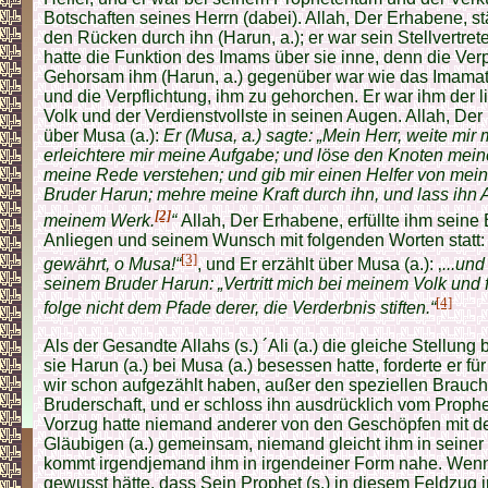
Botschaften seines Herrn (dabei). Allah, Der Erhabene, st
den Rücken durch ihn (Harun, a.); er war sein Stellvertret
hatte die Funktion des Imams über sie inne, denn die Ver
Gehorsam ihm (Harun, a.) gegenüber war wie das Imamat 
und die Verpflichtung, ihm zu gehorchen. Er war ihm der l
Volk und der Verdienstvollste in seinen Augen. Allah, Der
über Musa (a.):
Er (Musa, a.) sagte: „Mein Herr, weite mir
erleichtere mir meine Aufgabe; und löse den Knoten mein
meine Rede verstehen; und gib mir einen Helfer von mein
Bruder Harun; mehre meine Kraft durch ihn, und lass ihn 
[2]
meinem Werk.
“
Allah, Der Erhabene, erfüllte ihm seine
Anliegen und seinem Wunsch mit folgenden Worten statt
[3]
gewährt, o Musa!“
, und Er erzählt über Musa (a.): ‚
...un
seinem Bruder Harun: „Vertritt mich bei meinem Volk und fü
[4]
folge nicht dem Pfade derer, die Verderbnis stiften.“
Als der Gesandte Allahs (s.) ´Ali (a.) die gleiche Stellung
sie Harun (a.) bei Musa (a.) besessen hatte, forderte er fü
wir schon aufgezählt haben, außer den speziellen Brauch 
Bruderschaft, und er schloss ihn ausdrücklich vom Proph
Vorzug hatte niemand anderer von den Geschöpfen mit d
Gläubigen (a.) gemeinsam, niemand gleicht ihm in seine
kommt irgendjemand ihm in irgendeiner Form nahe. Wenn
gewusst hätte, dass Sein Prophet (s.) in diesem Feldzug 