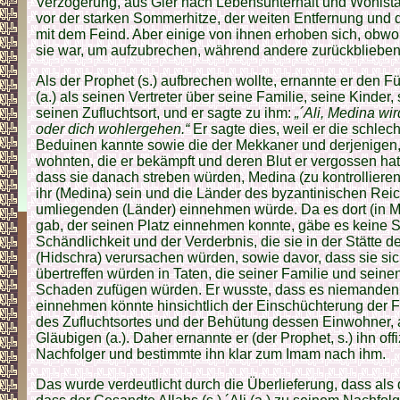
Verzögerung, aus Gier nach Lebensunterhalt und Wohlst
vor der starken Sommerhitze, der weiten Entfernung un
mit dem Feind. Aber einige von ihnen erhoben sich, obwoh
sie war, um aufzubrechen, während andere zurückblieben
Als der Prophet (s.) aufbrechen wollte, ernannte er den F
(a.) als seinen Vertreter über seine Familie, seine Kinder
seinen Zufluchtsort, und er sagte zu ihm:
„´Ali, Medina wi
oder dich wohlergehen.“
Er sagte dies, weil er die schlec
Beduinen kannte sowie die der Mekkaner und derjenigen
wohnten, die er bekämpft und deren Blut er vergossen hatt
dass sie danach streben würden, Medina (zu kontrollieren
ihr (Medina) sein und die Länder des byzantinischen Rei
umliegenden (Länder) einnehmen würde. Da es dort (in 
gab, der seinen Platz einnehmen konnte, gäbe es keine Si
Schändlichkeit und der Verderbnis, die sie in der Stätte
(Hidschra) verursachen würden, sowie davor, dass sie sic
übertreffen würden in Taten, die seiner Familie und sei
Schaden zufügen würden. Er wusste, dass es niemanden 
einnehmen könnte hinsichtlich der Einschüchterung der
des Zufluchtsortes und der Behütung dessen Einwohner,
Gläubigen (a.). Daher ernannte er (der Prophet, s.) ihn off
Nachfolger und bestimmte ihn klar zum Imam nach ihm.
Das wurde verdeutlicht durch die Überlieferung, dass als 