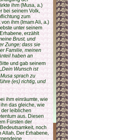
ärkte ihm (Musa, a.)
er bei seinem Volk,
pflichtung zum
von ihm (Imam Ali, a.)
iebste unter seinem
 Erhabene, erzählt
 meine Brust, und
er Zunge; dass sie
er Familie, meinen
Anteil haben an
 Bitte und gab seinem
:
„Dein Wunsch ist
d Musa sprach zu
hre (es) richtig, und
 bei ihm einräumte, wie
r ihn das gleiche, wie
der leiblichen
etentum aus. Diesen
em Fürsten der
r Bedeutsamkeit, noch
 Allah, Der Erhabene,
irgendeine