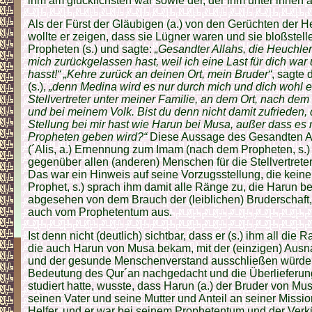
ihm am glücklichsten war sowie der, der ihm unter ihnen 
Als der Fürst der Gläubigen (a.) von den Gerüchten der He
wollte er zeigen, dass sie Lügner waren und sie bloßstell
Propheten (s.) und sagte:
„Gesandter Allahs, die Heuchle
mich zurückgelassen hast, weil ich eine Last für dich war
hasst!“ „Kehre zurück an deinen Ort, mein Bruder“
, sagte 
(s.),
„denn Medina wird es nur durch mich und dich wohl e
Stellvertreter unter meiner Familie, an dem Ort, nach de
und bei meinem Volk. Bist du denn nicht damit zufrieden, 
Stellung bei mir hast wie Harun bei Musa, außer dass es 
Propheten geben wird?“
Diese Aussage des Gesandten Alla
(´Alis, a.) Ernennung zum Imam (nach dem Propheten, s.)
gegenüber allen (anderen) Menschen für die Stellvertreters
Das war ein Hinweis auf seine Vorzugsstellung, die keiner 
Prophet, s.) sprach ihm damit alle Ränge zu, die Harun b
abgesehen von dem Brauch der (leiblichen) Bruderschaft,
auch vom Prophetentum aus.
Ist denn nicht (deutlich) sichtbar, dass er (s.) ihm all die
die auch Harun von Musa bekam, mit der (einzigen) Ausn
und der gesunde Menschenverstand ausschließen würde? 
Bedeutung des Qur´an nachgedacht und die Überlieferun
studiert hatte, wusste, dass Harun (a.) der Bruder von Mus
seinen Vater und seine Mutter und Anteil an seiner Missio
Helfer, und er war bei seinem Prophetentum und der Ver