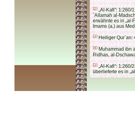
[2]
„Al-Kafi“: 1:260/1
´Allamah al-Madschli
erwähnte es in „al-
Imams (a.) aus Med
[3]
Heiliger Qur´an: 
[4]
Muhammad ibn al-
Ridhas, al-Dschawa
[5]
„Al-Kafi“: 1:260/
überlieferte es in „a