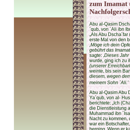
zum Imamat u
Nachfolgersc
Abu al-Qasim Dsch
´qub, von ´Ali ibn I
„Als Abu Dscha´far 
erste Mal von den b
‚Möge ich dein Opfe
gebührt das Imamat 
sagte: ‚
Dieses Jahr i
wurde, ging ich zu 
(unserer Erreichbar
weinte, bis sein Ba
diesem, wegen dem i
meinem Sohn ´Ali.’
Abu al-Qasim Abu 
Ya´qub, von al- Hus
berichtete: „Ich (Ch
die Dienstleistung 
Muhammad ibn ´Isa 
Nacht zu kommen, um
war ein Botschafter
herging. Wenn er ka