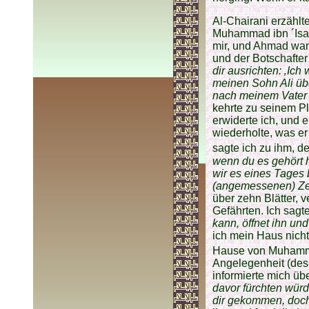
Al-Chairani erzählt
Muhammad ibn ´Isa s
mir, und Ahmad wan
und der Botschafter
dir ausrichten: ‚Ic
meinen Sohn Ali übe
nach meinem Vater 
kehrte zu seinem Pl
erwiderte ich, und e
wiederholte, was er
sagte ich zu ihm, d
wenn du es gehört h
wir es eines Tages b
(angemessenen) Zei
über zehn Blätter, 
Gefährten. Ich sagt
kann, öffnet ihn und 
ich mein Haus nicht,
Hause von Muhamma
Angelegenheit (de
informierte mich üb
davor fürchten würde
dir gekommen, doch 