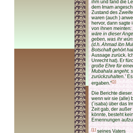
ihm und fand die Le
dem Imam angeschlo
Zustand des Zweifel
waren (auch ) anw
hervor, dann sagte 
von ihnen meinten:
wäre in dieser Ange
geben, was ihr wün
(d.h. Ahmad ibn Muh
Botschaft gehört hab
Aussage zurück. Ich
Unrecht hat). Er für
große Ehre für eine
Mubahala angeht, so
zurückzuhalten.’
Es 
[5]
ergaben.“
Die Berichte dieser
wenn wir sie (alle)
(´isaba) über das I
Zeit gab, der auße
könnte, besteht kein
Ernennungen aufzul
[1]
seines Vaters