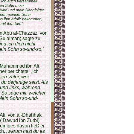
m ich euch versammelt
ein Sohn mein
 wird und mein Nachfolger
iesem meinem Sohn
n ihm erfüllt bekommen,
mit ihm tun.’
“
on Abu al-Chazzaz, von
 Sulaiman) sagte zu
und ich dich nicht
ein Sohn so-und-so,’
n Muhammad ibn Ali,
r berichtete: „Ich
inen Vater, wer
du derjenige seist. Als
 und links, während
. So sage mir, welcher
Mein Sohn so-und-
Ali, von al-Dhahhak
 ( Dawud ibn Zurbi)
einiges davon ließ er
ich,
‚warum hast du es