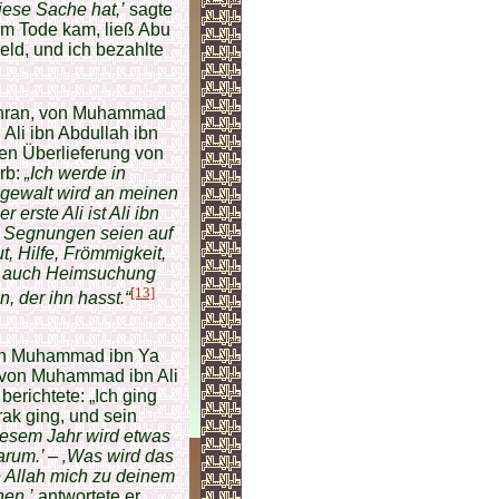
iese Sache hat,’
sagte
em Tode kam, ließ Abu
eld, und ich bezahlte
Mihran, von Muhammad
 Ali ibn Abdullah ibn
gen Überlieferung von
arb:
„Ich werde in
gewalt wird an meinen
erste Ali ist Ali ibn
ahs Segnungen seien auf
t, Hilfe, Frömmigkeit,
wie auch Heimsuchung
[13]
 der ihn hasst.“
von Muhammad ibn Ya
 von Muhammad ibn Ali
berichtete: „Ich ging
rak ging, und sein
diesem Jahr wird etwas
arum.’
–
‚Was wird das
e Allah mich zu deinem
hen,’
antwortete er,