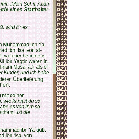
mir: „Mein Sohn, Allah
erde einen Statthalter
, wird Er es
von Muhammad ibn Ya
 ibn ‘Isa, von al-
 welcher berichtete:
li ibn Yaqtin waren in
(Imam Musa, a.), als er
ner Kinder, und ich habe
deren Überlieferung
her).
 mit seiner
, wie kannst du so
habe es von ihm so
ischam,
‚ist die
uhammad ibn Ya´qub,
 ibn ‘Isa, von