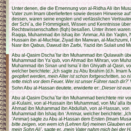
Unter denen, die die Ernennung von al-Ridha Ali ibn Musa
Vater zum Imam überlieferten sowie dessen Hinweise auf i
dessen, waren seine engsten und verlässlichen Vertraute
der Schi´a, die Frömmigkeit, Wissen und Kenntnisse über
Rechtswissenschaften (fiqh) besaßen. Unter ihnen waren:
Raqqa, Muhammad ibn Ishaq ibn ‘Ammar, Ali ibn Yaqtin, N
Hussain ibn al-Muchtar, Ziyad ibn Marwan, al-Machzumi,
Nasr ibn Qabus, Dawud ibn Zarbi, Yazid ibn Sulait und 
Abu al-Qasim Dscha´far ibn Muhammad ibn Qulawaih über
Muhammad ibn Ya´qub, von Ahmad ibn Mihran, von Muha
Muhammad ibn Sinan und Isma´il ibn Ghiyath al-Qasri, 
welcher berichtete: „Ich sagte zu Abu Ibrahim (d.h. Imam 
geopfert werden, mein Alter ist schon fortgeschritten, s
rette mich vor dem Feuer. Wer ist unser Führer nach dir?’
Sohn Abu al-Hassan deutete, erwiderte er:
‚Dieser ist eue
Abu al-Qasim Dscha´far ibn Muhammad berichtete mir 
al-Kulaini, von al-Hussain ibn Muhammad, von Mu´alla 
Ahmad ibn Muhammad ibn Abdullah, von al-Hassan, von I
Muhammad ibn Ishaq ibn ‘Ammar, welcher berichtete: „Ic
‘Ammar) sagte zu Abu al-Hassan dem Ersten (Imam Musa,
bitte zeigen, von wem ich (Lehren für) meinen Glauben erh
mein Sohn Ali’
, sagte er, ‚
mein Vater nahm mich bei der 