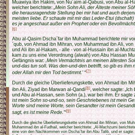
Muawiya ibn Hakim, von Nu´aim al-Qabusi, von Abu al-Ha
welcher berichtete:
„Mein Sohn Ali, der Älteste meiner Söh
die herausragendste Stellung bei mir hat und auch derjen
meisten liebe. Er schaute mit mir das Leder-Etui (dschafr
es je angeschaut außer ein Prophet oder ein Bevollmächti
[6]
Abu al-Qasim Dscha´far ibn Muhammad berichtete mir 
´qub, von Ahmad ibn Mihran, von Muhammad ibn Ali, vo
und Ali ibn al-Hakam, - alle - von al-Hussain ibn al-Mucht
kam zu uns eine Verordnung (alwah) von Abu Hassan Musa
Gefängnis war:
‚Mein Vermächtnis an meinen ältesten Sohn
und-das tun soll. Was den-und-den betrifft, so gib es ihm ni
[7]
oder Allah mir den Tod bestimmt.’
“
Durch die gleiche Überlieferungskette, von Ahmad ibn 
[8]
ibn Ali, Ziyad ibn Marwan al-Qandi
, welcher sagte: „Ich
und Abu al-Hassan, sein Sohn (a.), war bei ihm. Er sagte 
ist mein Sohn so-und-so, sein Geschriebenes ist mein Ge
Worte sind meine Worte, sein Gesandter ist mein Gesandt
[9]
sagt, es ist meine Rede.’
“
Durch die gleiche Überlieferungskette von Ahmad ibn Mihran, von Mu
Muhammad ibn al-Fudhail, welcher berichtete: „Al-Machzumi berichtete
eine von den Nachkommen von Dscha´far ibn Abu Talib, und er sagte: