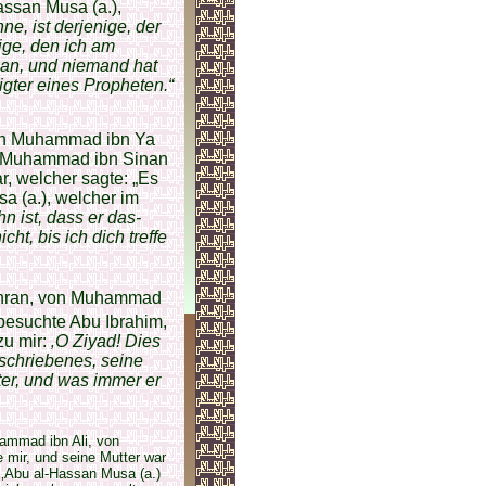
ssan Musa (a.),
ne, ist derjenige, der
ige, den ich am
) an, und niemand hat
gter eines Propheten.“
von Muhammad ibn Ya
n Muhammad ibn Sinan
ar, welcher sagte: „Es
 (a.), welcher im
 ist, dass er das-
cht, bis ich dich treffe
Mihran, von Muhammad
 besuchte Abu Ibrahim,
zu mir:
‚O Ziyad! Dies
schriebenes, seine
er, und was immer er
hammad ibn Ali, von
 mir, und seine Mutter war
 ‚Abu al-Hassan Musa (a.)