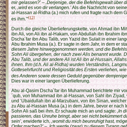
mir gelassen?’
–
‚Derjenige, der die Befehlsgewalt über d
er,
‚wird es von dir verlangen.’
Als die Nachricht von sein
al-Hassan al-Ridha (a.) mich rufen und fragte nach dem G
[12]
es ihm.’“
Durch die gleiche Überlieferungskette, von Ahmad ibn 
ibn Ali, von Ali ibn al-Hakam, von Abdullah ibn Ibrahim ibn
Dscha´far ibn Abu Talib, von Yazid ibn Sulait in einer lan
Abu Ibrahim Musa (a.). Er sagte in dem Jahr, in dem er st
diesem Jahre hinweggenommen werden, und die Befehls
Sohn Ali übergehen, der nach zwei Alis benannt wurde. Der 
Abu Talib, und der andere Ali ist Ali ibn al-Hussain, All
ihnen. Ihm (d.h. Ali al-Ridha) wurden Verständnis, Langmu
Gottesehrfurcht und Religiosität des Ersten verliehen, 
des Anderen sowie dessen Geduld gegenüber demjenigen,
Dies war in einer langen Überlieferung.
Abu al-Qasim Dscha´far ibn Muhammad berichtete mir 
´qub, von Muhammad ibn al-Hassan, von Sahl ibn Ziyad,
und ‘Ubaidullah ibn al-Marzubani, von ibn Sinan, welcher 
zu Abu al-Hassan Musa (a.) in dem Jahre, bevor er nach I
Sohn Ali saß bei ihm. Er schaute mich an und sagte:
‚In 
passieren, das Unruhe bringt, aber sei nicht bekümmert d
sein’
, erwiderte ich,
‚womit du mich beunruhigt hast, mög
Opfer machen?’
–
‚Ich werde (zwar) zu diesem Tyrann ge