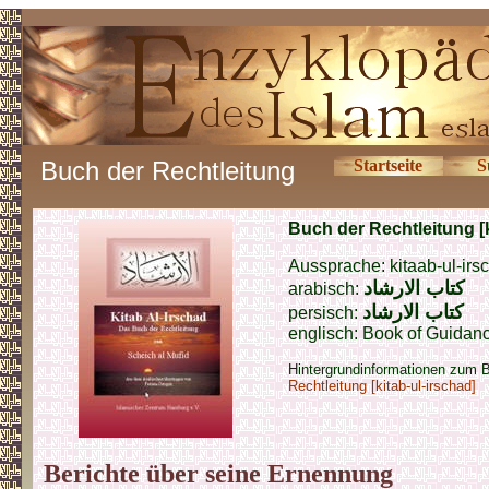
Buch der Rechtleitung
Startseite
S
Buch der Rechtleitung [k
Aussprache: kitaab-ul-irs
كتاب
الارشاد
arabisch:
كتاب
الارشاد
persisch:
englisch: Book of Guidance
Hintergrundinformationen zum 
Rechtleitung [kitab-ul-irschad]
Berichte über seine Ernennung