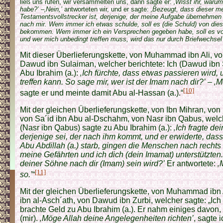
ließ uns rufen, wir versammelten uns, dann sagte er:
‚Wisst ihr, waru
habe?’
–‚Nein,’
antworteten wir, und er sagte:
‚Bezeugt, dass dieser m
Testamentsvollstrecker ist, derjenige, der meine Aufgabe übernehmen
nach mir. Wem immer ich etwas schulde, soll es (die Schuld) von d
bekommen. Wem immer ich ein Versprechen gegeben habe, soll es vo
und wer mich unbedingt treffen muss, wird das nur durch Briefwechsel 
Mit dieser Überlieferungskette, von Muhammad ibn Ali, v
Dawud ibn Sulaiman, welcher berichtete: Ich (Dawud ibn
Abu Ibrahim (a.):
‚Ich fürchte, dass etwas passieren wird, 
treffen kann. So sage mir, wer ist der Imam nach dir?’
–
‚M
[10]
sagte er und meinte damit Abu al-Hassan (a.).“
Mit der gleichen Überlieferungskette, von Ibn Mihran, vo
von Sa´id ibn Abu al-Dschahm, von Nasr ibn Qabus, welche
(Nasr ibn Qabus) sagte zu Abu Ibrahim (a.):
‚Ich fragte de
derjenige sei, der nach ihm kommt, und er erwiderte, dass 
Abu Abdillah (a.) starb, gingen die Menschen nach rechts
meine Gefährten und ich dich (dein Imamat) unterstützten
deiner Söhne nach dir (Imam) sein wird?’
Er antwortete:
‚
[11]
so.’
“
Mit der gleichen Überlieferungskette, von Muhammad ibn 
ibn al-Asch´ath, von Dawud ibn Zurbi, welcher sagte: „Ich
brachte Geld zu Abu Ibrahim (a.). Er nahm einiges davon, 
(mir).
‚Möge Allah deine Angelegenheiten richten’
, sagte 