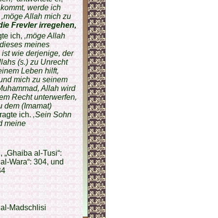
 kommt, werde ich
,
‚möge Allah mich zu
die Frevler irregehen,
gte ich,
‚möge Allah
 dieses meines
ist wie derjenige, der
lahs (s.) zu Unrecht
einem Leben hilft,
 und mich zu seinem
 Muhammad, Allah wird
nem Recht unterwerfen,
zu dem (Imamat)
ragte ich.
‚Sein Sohn
nd meine
, „Ghaiba al-Tusi“:
al-Wara“: 304, und
34
 al-Madschlisi