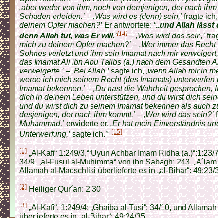
‚aber weder von ihm, noch von demjenigen, der nach ihm
Schaden erleiden.’
–
‚Was wird es (denn) sein,’
fragte ich
deinem Opfer machen?’
Er antwortete:
‘..
und Allah lässt 
[14]
denn Allah tut, was Er will.
’
–
‚Was wird das sein,’
fra
mich zu deinem Opfer machen?’
–
‚Wer immer das Recht
Sohnes verletzt und ihm sein Imamat nach mir verweigert, 
das Imamat Ali ibn Abu Talibs (a.) nach dem Gesandten Al
verweigerte.’
–
‚Bei Allah,’
sagte ich,
‚wenn Allah mir in m
werde ich mich seinem Recht (des Imamats) unterwerfen
Imamat bekennen.’
–
‚Du hast die Wahrheit gesprochen,
dich in deinem Leben unterstützen, und du wirst dich sei
und du wirst dich zu seinem Imamat bekennen als auch 
desjenigen, der nach ihm kommt.’
–
‚Wer wird das sein?’
f
Muhammad,’
erwiderte er.
‚Er hat mein Einverständnis u
[15]
Unterwerfung,’
sagte ich.’“
[1]
„Al-Kafi“ 1:249/3,“‘Uyun Achbar Imam Ridha (a.)“:1:23/7
34/9, „al-Fusul al-Muhimma“ von ibn Sabagh: 243, „A´lam 
Allamah al-Madschlisi überlieferte es in „al-Bihar“: 49:23/
[2]
Heiliger Qur´an: 2:30
[3]
„Al-Kafi“, 1:249/4; „Ghaiba al-Tusi“: 34/10, und Allamah
überlieferte es in „al-Bihar“: 49:24/35.