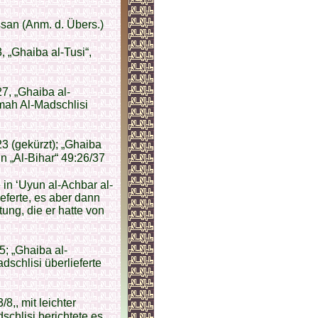
an (Anm. d. Übers.)
3, „Ghaiba al-Tusi“,
27, „Ghaiba al-
amah Al-Madschlisi
23 (gekürzt); „Ghaiba
in „Al-Bihar“ 49:26/37
in ‘Uyun al-Achbar al-
eferte, es aber dann
tung, die er hatte von
5; „Ghaiba al-
schlisi überlieferte
3/8,, mit leichter
schlisi berichtete es