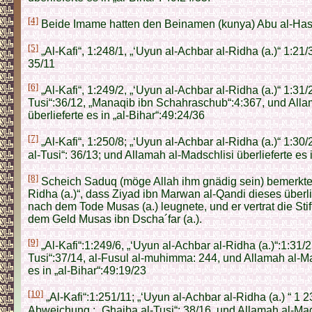
[4]
Beide Imame hatten den Beinamen (kunya) Abu al-Hass
[5]
„Al-Kafi“, 1:248/1, „‘Uyun al-Achbar al-Ridha (a.)“ 1:21/
35/11
[6]
„Al-Kafi“, 1:249/2, „‘Uyun al-Achbar al-Ridha (a.)“ 1:31/
Tusi“:36/12, „Manaqib ibn Schah­raschub“:4:367, und All
überlieferte es in „al-Bihar“:49:24/36
[7]
„Al-Kafi“, 1:250/8; „‘Uyun al-Achbar al-Ridha (a.)“ 1:30/
al-Tusi“: 36/13; und Allamah al-Madschlisi überlieferte es 
[8]
Scheich Saduq (möge Allah ihm gnädig sein) bemerkte 
Ridha (a.)“, dass Ziyad ibn Marwan al-Qandi dieses überli
nach dem Tode Musas (a.) leugnete, und er vertrat die Stif
dem Geld Musas ibn Dscha´far (a.).
[9]
„Al-Kafi“:1:249/6, „‘Uyun al-Achbar al-Ridha (a.)“:1:31/2
Tusi“:37/14, al-Fusul al-muhimma: 244, und Allamah al-Mad
es in „al-Bihar“:49:19/23
[10]
„Al-Kafi“:1:251/11; „‘Uyun al-Achbar al-Ridha (a.)
“ 1 2
Abweichung ; „Ghaiba al-Tusi“: 38/16, und Allamah al-Mad