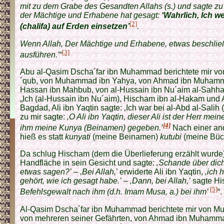
mit zu dem Grabe des Gesandten Allahs (s.) und sagte zu 
der Mächtige und Erhabene hat gesagt:
‘Wahrlich, Ich w
[2]
(chalifa) auf Erden einsetzen’
.
Wenn Allah, Der Mächtige und Erhabene, etwas beschließt
[3]
ausführen.’
“
Abu al-Qasim Dscha´far ibn Muhammad berichtete mir 
´qub, von Muhammad ibn Yahya, von Ahmad ibn Muhammad
Hassan ibn Mahbub, von al-Hussain ibn Nu´aim al-Sahhaf,
„Ich (al-Hussain ibn Nu´aim), Hischam ibn al-Hakam und A
Bagdad, Ali ibn Yaqtin sagte: ‚Ich war bei al-Abd al-Salih 
zu mir sagte:
‚O Ali ibn Yaqtin, dieser Ali ist der Herr mei
[4]
ihm meine Kunya (Beinamen) gegeben.’
Nach einer an
hieß es statt
kunyati
(meine Beinamen)
kutubi
(meine Büc
Da schlug Hischam (dem die Überlieferung erzählt wurde)
Handfläche in sein Gesicht und sagte:
‚Schande über dich
etwas sagen?’
– ‚
Bei Allah,
’ erwiderte Ali ibn Yaqtin,
‚ich 
gehört, wie ich gesagt habe.’
–
‚Dann, bei Allah,’
sagte H
[5]
Befehlsgewalt nach ihm (d.h. Imam Musa, a.) bei ihm’
“.
Al-Qasim Dscha´far ibn Muhammad berichtete mir von M
von mehreren seiner Gefährten, von Ahmad ibn Muhammad