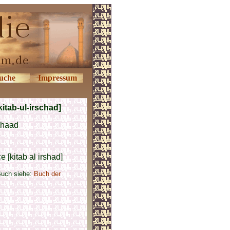
uche
Impressum
itab-ul-irschad]
chaad
 [kitab al irshad]
Buch siehe:
Buch der