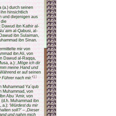
 (a.) durch seinen
hn hinsichtlich
n und diejenigen aus
 die
 Dawud ibn Kathir al-
u´aim al-Qabusi, al-
 Dawud ibn Sulaiman,
Muhammad ibn Sinan.
mittelte mir von
mmad ibn Ali, von
von Dawud al-Raqqa,
Musa, a.):
‚Möge ich dir
o nimm meine Hand und
Während er auf seinen
[1]
r Führer nach mir.’
von Muhammad Ya´qub
ibn Muhammad, von
bn Abu ‘Amir, von
h (d.h. Muhammad ibn
 a.):
‘Würdest du mir
alten soll?’
–
‚Dieser
Hand und nahm mich