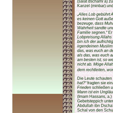
(salat dschami’a) z
Kanzel (minbar) und
„Alles Lob gebührt 
es keinen Gott auße
bezeuge, dass Muham
Wahrheit sandte und
Familie segnen.“
Er 
Lobpreisung Allahs
bin ich der aufricht
irgendeinen Muslim 
das, was euch an de
als das, was euch an
am besten ist, so w
nicht ab. Möge All
dem rechtleiten, wor
Die Leute schauten 
hat?“
fragten sie ei
Frieden schließen u
Mann ist ein Unglä
(Imam Hassans, a.) 
Gebetsteppich unte
Abdullah ibn Dscha´
Schal von den Schul