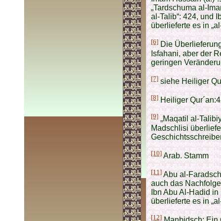
„Tardschuma al-Imam
al-Talib“: 424, und 
überlieferte es in „a
[6]
Die Überlieferungs
Isfahani, aber der R
geringen Veränderung
[7]
siehe Heiliger Qu
[8]
Heiliger Qur´an:
[9]
„Maqatil al-Talibi
Madschlisi überliefe
Geschichtsschreiber
[10]
Arab. Stamm
[11]
Abu al-Faradsch a
auch das Nachfolgen
Ibn Abu Al-Hadid in
überlieferte es in „a
[12]
Manbidsch: Ein G