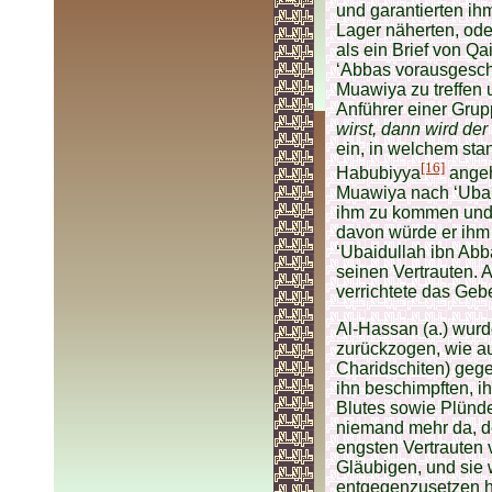
und garantierten ih
Lager näherten, ode
als ein Brief von Qai
‘Abbas vorausgesch
Muawiya zu treffen 
Anführer einer Grup
wirst, dann wird der
ein, in welchem sta
[16]
Habubiyya
angeh
Muawiya nach ‘Ubaid
ihm zu kommen und i
davon würde er ihm s
‘Ubaidullah ibn Abb
seinen Vertrauten. A
verrichtete das Geb
Al-Hassan (a.) wur
zurückzogen, wie a
Charidschiten) gege
ihn beschimpften, i
Blutes sowie Plünde
niemand mehr da, d
engsten Vertrauten 
Gläubigen, und sie 
entgegenzusetzen h