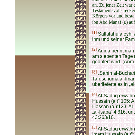
an. Zu jener Zeit war 
Testamentsvollstrecke
Körpers vor und besta
ibn Abd Manaf (r.) au
[1]
Sallalahu aleyhi 
ihm und seiner Fami
[2]
Aqiqa nennt man 
am siebenten Tage n
geopfert wird. (Anm.
[3]
„Sahih al-Buchari
Tardschuma al-Imam 
überlieferte es in „a
[4]
Al-Saduq erwähnte
Hussain (a.)“ 105; 
Hassan (a.):123; Al-
„al-Isaba“ 4:316, un
43:263/10.
[5]
Al-Saduq erwähnte
Imam Hussain (a.)“:1