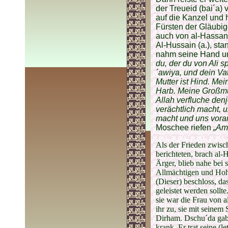
der Treueid (bai´a) 
auf die Kanzel und 
Fürsten der Gläubige
auch von al-Hassan 
Al-Hussain (a.), sta
nahm seine Hand und
du, der du von Ali sp
´awiya, und dein Vat
Mutter ist Hind. Mei
Harb. Meine Großmu
Allah verfluche den
verächtlich macht, 
macht und uns vora
Moschee riefen
„Am
Als der Frieden zwisc
berichteten, brach al-
Ärger, blieb nahe bei
Allmächtigen und Hohe
(Dieser) beschloss, da
geleistet werden sollte
sie war die Frau von al
ihr zu, sie mit seinem
Dirham. Dschu´da gab i
krank. Er trat seine (