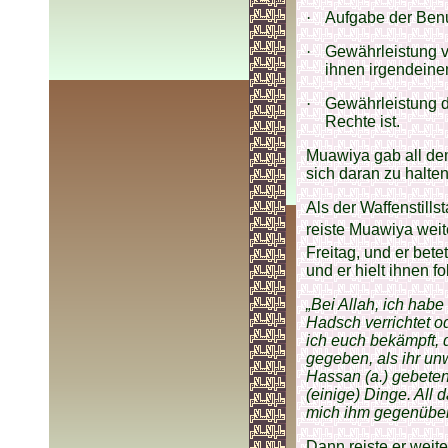
·
Aufgabe der Ben
·
Gewährleistung v
ihnen irgendeine
·
Gewährleistung d
Rechte ist.
Muawiya gab all dem
sich daran zu halten
Als der Waffenstill
reiste Muawiya weite
Freitag, und er bet
und er hielt ihnen 
„Bei Allah, ich habe 
Hadsch verrichtet od
ich euch bekämpft, 
gegeben, als ihr unw
Hassan (a.) gebete
(einige) Dinge. All 
mich ihm gegenüber 
Dann reiste er weiter