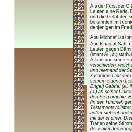
Als der Fürst der Gl
Leuten eine Rede. Er
und die Gefährten se
bekannten, mit denj
denjenigen im Fried
Abu Michnaf Lut ibn
Abu Ishaq al-Sabi´
Leuten gegen Dämme
(Imam Ali, a.) starb
Allahs und seine Fam
verschieden, welche
und niemand der Spä
zusammen mit dem G
seinem eigenen Lebe
Engel) Gabriel (a.)
(a.) an seiner Linke
den Sieg brachte. Er
(in den Himmel) geh
Testamentsvollstreck
außer siebenhunder
mit der er einen Dien
Tränen seine Stimme
der Enkel des Bring