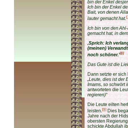
bin der Enkel desjen
Ich bin der Enkel de
Bait, von denen All
[
lauter gemacht hat.
Ich bin von den Ahl-
gemacht hat, in dem
‚Sprich: Ich verla
(meinen) Verwandt
[8]
noch schöner.’
Das Gute ist die Li
Dann setzte er sich 
„Leute, dies ist de
Imams, so schwört i
antworteten die Leu
regieren)“
Die Leute eilten her
[9]
leisten.
Dies bega
Jahre nach der Hids
obersten Regierun
schickte Abdullah i