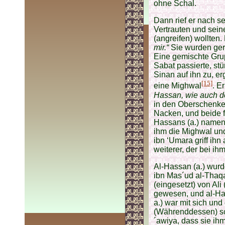
ohne Schal.
Dann rief er nach s
Vertrauten und seine
(angreifen) wollten.
mir.“
Sie wurden geru
Eine gemischte Grup
Sabat passierte, s
Sinan auf ihn zu, er
[15]
eine Mighwal
. E
Hassan, wie auch de
in den Oberschenkel
Nacken, und beide f
Hassans (a.) namens 
ihm die Mighwal und
ibn ‘Umara griff ihn
weiterer, der bei ih
Al-Hassan (a.) wurd
ibn Mas´ud al-Thaqa
(eingesetzt) von Ali
gewesen, und al-Hass
a.) war mit sich und
(Währenddessen) sc
´awiya, dass sie i