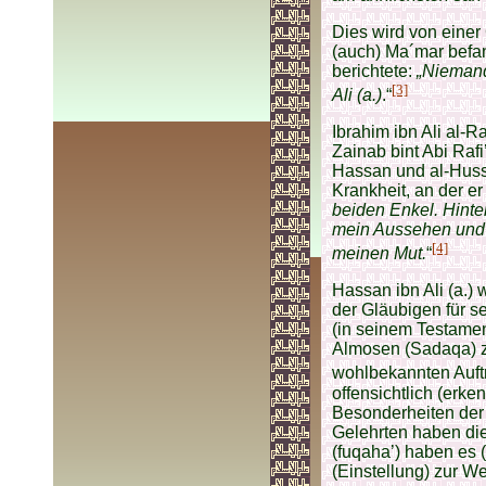
Dies wird von einer
(auch) Ma´mar befand
berichtete:
„Niemand
[3]
Ali (a.)
.“
Ibrahim ibn Ali al-R
Zainab bint Abi Rafi
Hassan und al-Huss
Krankheit, an der er 
beiden Enkel. Hinte
mein Aussehen und 
[4]
meinen Mut.
“
Hassan ibn Ali (a.) 
der Gläubigen für s
(in seinem Testamen
Almosen (Sadaqa) zu
wohlbekannten Auftr
offensichtlich (erk
Besonderheiten der 
Gelehrten haben die
(fuqaha’) haben es
(Einstellung) zur We