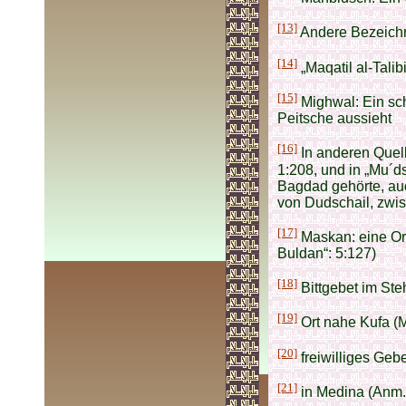
[13]
Andere Bezeichnu
[14]
„Maqatil al-Talib
[15]
Mighwal: Ein sc
Peitsche aussieht
[16]
In anderen Quell
1:208, und in „Mu´ds
Bagdad gehörte, auc
von Dudschail, zwis
[17]
Maskan: eine Or
Buldan“: 5:127)
[18]
Bittgebet im Ste
[19]
Ort nahe Kufa (
[20]
freiwilliges Geb
[21]
in Medina (Anm. 