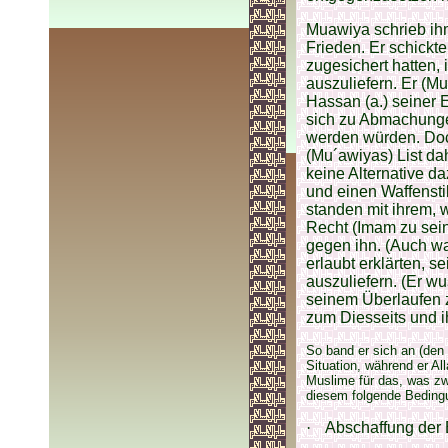
Muawiya schrieb ihm
Frieden. Er schickt
zugesichert hatten,
auszuliefern. Er (Mu
Hassan (a.) seiner 
sich zu Abmachungen
werden würden. Doch
(Mu´awiyas) List da
keine Alternative d
und einen Waffensti
standen mit ihrem,
Recht (Imam zu sein
gegen ihn. (Auch war
erlaubt erklärten, 
auszuliefern. (Er 
seinem Überlaufen 
zum Diesseits und i
So band er sich an (den
Situation, während er A
Muslime für das, was zw
diesem folgende Beding
·
Abschaffung der 