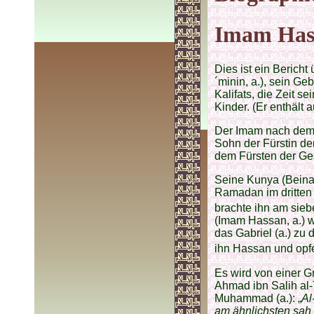
Imam Hass
Dies ist ein Berich
´minin, a.), sein G
Kalifats, die Zeit 
Kinder. (Er enthält
Der Imam nach dem 
Sohn der Fürstin d
dem Fürsten der Ge
Seine Kunya (Bein
Ramadan im dritten 
brachte ihn am sieb
(Imam Hassan, a.) w
das Gabriel (a.) zu
ihn Hassan und opfe
Es wird von einer G
Ahmad ibn Salih al-
Muhammad (a.): „
Al
am ähnlichsten sah 