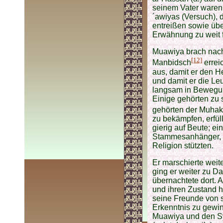
seinem Vater waren 
´awiyas (Versuch), 
entreißen sowie übe
Erwähnung zu weit 
Muawiya brach nach 
[12]
Manbidsch
erreic
aus, damit er den H
und damit er die Le
langsam in Bewegung
Einige gehörten zu 
gehörten der Muha
zu bekämpfen, erfül
gierig auf Beute; e
Stammesanhänger, di
Religion stützten.
Er marschierte wei
ging er weiter zu Da
übernachtete dort. 
und ihren Zustand 
seine Freunde von 
Erkenntnis zu gewin
Muawiya und den Sy