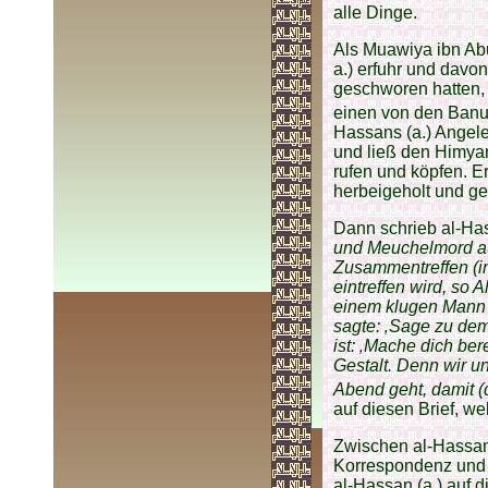
alle Dinge.
Als Muawiya ibn Ab
a.) erfuhr und davon
geschworen hatten,
einen von den Banu
Hassans (a.) Angele
und ließ den Himyar
rufen und köpfen. E
herbeigeholt und ge
Dann schrieb al-Has
und Meuchelmord au
Zusammentreffen (in 
eintreffen wird, so 
einem klugen Mann n
sagte: ‚Sage zu dem
ist: ‚Mache dich ber
Gestalt. Denn wir un
Abend geht, damit 
auf diesen Brief, w
Zwischen al-Hassan 
Korrespondenz und 
al-Hassan (a.) auf d