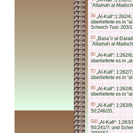
´Allamah al-Madschli
[4]
„Al-Kafi“:1:262/4
überlieferte es in “
Scheich Tusi: 203/1
[5]
„Basa´ir al-Darads
´Allamah al-Madschli
[6]
„Al-Kafi“: 1:262/6
überlieferte es in „a
[7]
„Al-Kafi“: 1:262/7
überlieferte es in “a
[8]
„Al-Kafi“: 1:262/
überlieferte es in “a
[9]
„Al-Kafi“: 1:263/9
50:246/20.
[10]
„Al-Kafi“: 1:263/
50:241/7; und Schei
200/167.