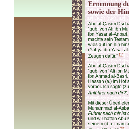
Ernennung du
sowie der Hin
Abu al-Qasim Dscha
´qub, von Ali ibn 
ibn Yasar al-Anbari
machte sein Testame
wies auf ihn hin hi
(Yahya ibn Yasar al
[1]
Zeugen dafür.“
Abu al-Qasim Dscha
´qub, von ´Ali ibn
ibn Ahmad al-Basri, 
Hassan (a.) im Hof
vorbei. Ich sagte (zu
Anführer nach dir?’
,
Mit dieser Überlief
Muhammad al-Asbaha
Führer nach mir ist 
und wir hatten Ab
seinem (d.h. Imam al
[3]