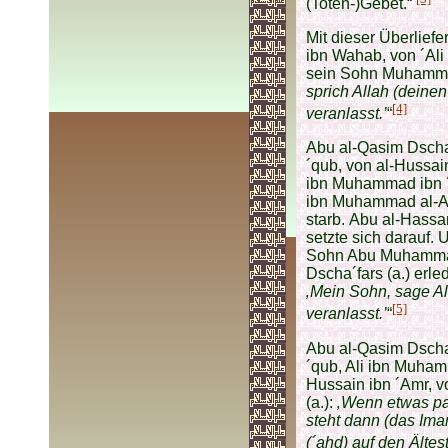
(Toten-)Gebet.“
Mit dieser Überlief
ibn Wahab, von ´Ali 
sein Sohn Muhammad 
sprich Allah (deinen
[4]
veranlasst.’
“
Abu al-Qasim Dscha
´qub, von al-Huss
ibn Muhammad ibn ´A
ibn Muhammad al-An
starb.
Abu al-Hassan
setzte sich darauf.
Sohn Abu Muhammad 
Dscha´fars (a.) erl
‚Mein Sohn, sage Al
[5]
veranlasst.’
“
Abu al-Qasim Dscha
´qub, Ali ibn Muham
Hussain ibn ´Amr, v
(a.):
‚Wenn etwas pas
steht dann (das Ima
(´ahd) auf den Älte