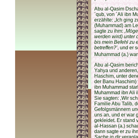
Abu al-Qasim Dscha
´qub, von ´Ali ibn M
erzählte: „Ich ging 
(Muhammad) am Lebe
sagte zu ihm:
‚Möge 
werden wird) unter
bis mein Befehl zu 
betreffen?’
, und er 
Muhammad (a.) war ä
Abu al-Qasim beric
Yahya und anderen,
Haschim, unter dene
der Banu Haschim)
ibn Muhammad starb
Muhammad ibn Ali i
Sie sagten: ‚Wir sc
Familie Abu Talib, 
Gefolgsmännern und 
uns an, und er war 
gekleidet. Er stand 
al-Hassan (a.) scha
dann sagte er zu ih
Sache in dir veranla