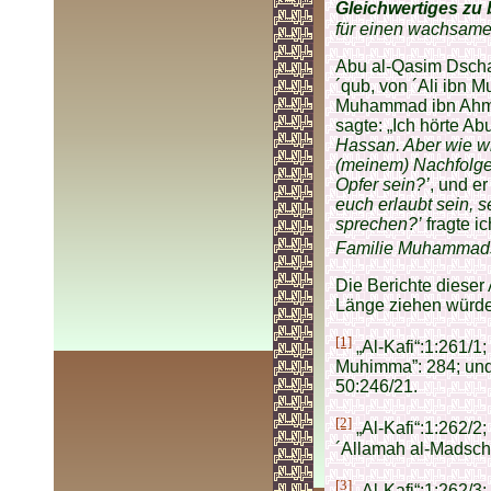
Gleichwertiges zu 
für einen wachsame
Abu al-Qasim Dscha
´qub, von ´Ali ibn
Muhammad ibn Ahmad
sagte: „Ich hörte Ab
Hassan. Aber wie wi
(meinem) Nachfolge
Opfer sein?’
, und er
euch erlaubt sein,
sprechen?’
fragte ic
Familie Muhammads 
Die Berichte dieser 
Länge ziehen würden
[1]
„Al-Kafi“:1:261/1;
Muhimma”: 284; und ´
50:246/21.
[2]
„Al-Kafi“:1:262/2;
´Allamah al-Madschli
[3]
„Al-Kafi“:1:262/3;