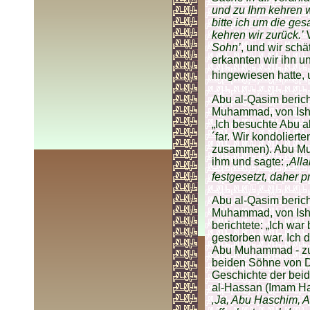
und zu Ihm kehren w
bitte ich um die ge
kehren wir zurück.’
W
Sohn’
, und wir schä
erkannten wir ihn un
hingewiesen hatte,
Abu al-Qasim berich
Muhammad, von Ish
„Ich besuchte Abu 
´far. Wir kondoliert
zusammen). Abu Muh
ihm und sagte:
‚All
festgesetzt, daher 
Abu al-Qasim berich
Muhammad, von Isha
berichtete: „Ich wa
gestorben war. Ich d
Abu Muhammad - zu 
beiden Söhne von Ds
Geschichte der beid
al-Hassan (Imam Had
‚Ja, Abu Haschim, A