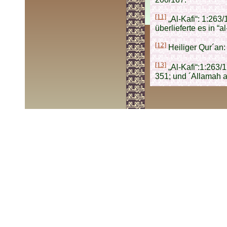
[11]
„Al-Kafi“: 1:263/
überlieferte es in “a
[12]
Heiliger Qur´an:
[13]
„Al-Kafi“:1:263/1
351; und ´Allamah al