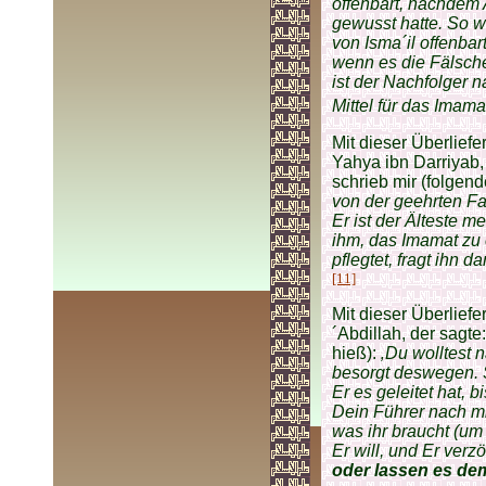
offenbart, nachdem
gewusst hatte. So 
von Isma´il offenbar
wenn es die Fälsch
ist der Nachfolger n
Mittel für das Imama
Mit dieser Überlie
Yahya ibn Darriyab,
schrieb mir (folgend
von der geehrten F
Er ist der Älteste m
ihm, das Imamat zu 
pflegtet, fragt ihn d
[11]
Mit dieser Überlie
´Abdillah, der sagte
hieß):
‚Du wolltest 
besorgt deswegen. Se
Er es geleitet hat, 
Dein Führer nach mi
was ihr braucht (um 
Er will, und Er verzö
oder lassen es de