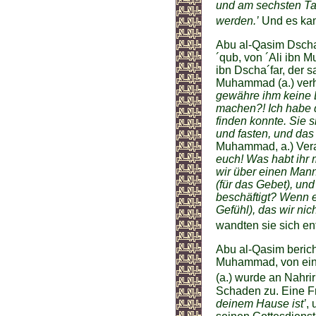
und am sechsten Ta
werden.’
Und es kam 
Abu al-Qasim Dscha
´qub, von ´Ali ibn
ibn Dscha´far, der s
Muhammad (a.) verha
gewähre ihm keine E
machen?! Ich habe d
finden konnte. Sie 
und fasten, und da
Muhammad, a.) Vera
euch! Was habt ihr 
wir über einen Mann
(für das Gebet), und 
beschäftigt? Wenn e
Gefühl), das wir nic
wandten sie sich en
Abu al-Qasim berich
Muhammad, von eine
(a.) wurde an Nahrir
Schaden zu. Eine F
deinem Hause ist’
,