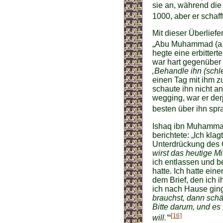
sie an, während die
1000, aber er schaff
Mit dieser Überlief
„Abu Muhammad (a.)
hegte eine erbitter
war hart gegenüber 
‚Behandle ihn (schle
einen Tag mit ihm z
schaute ihn nicht a
wegging, war er de
besten über ihn spr
Ishaq ibn Muhammad 
berichtete: „Ich kl
Unterdrückung des G
wirst das heutige M
ich entlassen und b
hatte. Ich hatte ein
dem Brief, den ich 
ich nach Hause ging
brauchst, dann schä
Bitte darum, und es
[16]
will.’
“