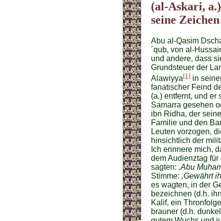
(al-Askari, a
seine Zeiche
Abu al-Qasim Dscha
´qub, von al-Hussa
und andere, dass si
Grundsteuer der La
[1]
Alawiyya
in seine
fanatischer Feind de
(a.) entfernt, und e
Samarra gesehen od
ibn Ridha, der sein
Familie und den Ba
Leuten vorzogen, die
hinsichtlich der mi
Ich erinnere mich, 
dem Audienztag für
sagten:
‚Abu Muhamm
Stimme:
‚Gewährt ihm
es wagten, in der 
bezeichnen (d.h. ih
Kalif, ein Thronfolge
brauner (d.h. dunke
gutem Wuchs und ju