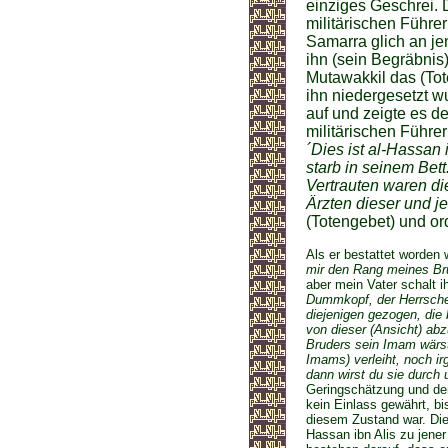
einziges Geschrei. 
militärischen Führe
Samarra glich an je
ihn (sein Begräbnis)
Mutawakkil das (Tote
ihn niedergesetzt w
auf und zeigte es 
militärischen Führe
´Dies ist al-Hassan 
starb in seinem Bet
Vertrauten waren di
Ärzten dieser und je
(Totengebet) und or
Als er bestattet worden
mir den Rang meines Br
aber mein Vater schalt i
Dummkopf, der Herrscher
diejenigen gezogen, die
von dieser (Ansicht) ab
Bruders sein Imam wärst,
Imams) verleiht, noch i
dann wirst du sie durch
Geringschätzung und dem
kein Einlass gewährt, bi
diesem Zustand war. Die
Hassan ibn Alis zu jener