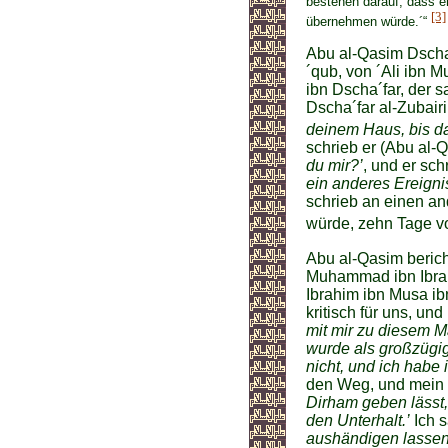
bestehen darauf, dass er
[3]
übernehmen würde.´“
Abu al-Qasim Dscha
´qub, von ´Ali ibn
ibn Dscha´far, der 
Dscha´far al-Zubair
deinem Haus, bis das
schrieb er (Abu al-
du mir?’
, und er sch
ein anderes Ereignis
schrieb an einen 
würde, zehn Tage vo
Abu al-Qasim berich
Muhammad ibn Ibrah
Ibrahim ibn Musa ibn
kritisch für uns, un
mit mir zu diesem M
wurde als großzügig
nicht, und ich habe
den Weg, und mein 
Dirham geben lässt,
den Unterhalt.’
Ich s
aushändigen lassen 