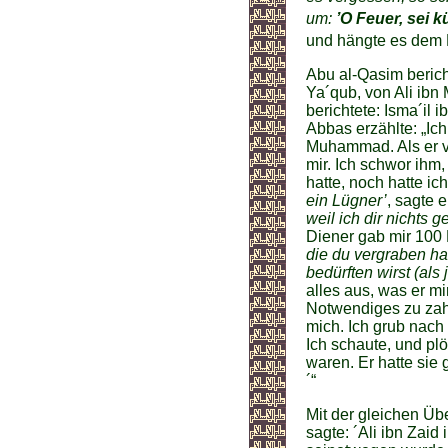
um:
’O Feuer, sei 
und hängte es dem F
Abu al-Qasim beric
Ya´qub, von Ali ib
berichtete: Isma´il i
Abbas erzählte: „I
Muhammad. Als er vo
mir. Ich schwor ihm
hatte, noch hatte i
ein Lügner’
, sagte e
weil ich dir nichts g
Diener gab mir 100 
die du vergraben has
bedürften wirst (als j
alles aus, was er m
Notwendiges zu zahl
mich. Ich grub nach 
Ich schaute, und pl
waren. Er hatte sie
´“
Mit der gleichen Üb
sagte: ´Ali ibn Zaid 