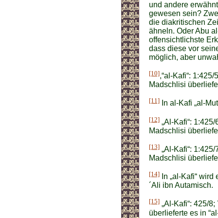
und andere erwähnt 
gewesen sein? Zweif
die diakritischen Ze
ähneln. Oder Abu a
offensichtlichste E
dass diese vor sein
möglich, aber unwah
[10]
,“al-Kafi“: 1:425
Madschlisi überliefer
[11]
In al-Kafi „al-Mut
[12]
„Al-Kafi“: 1:425/
Madschlisi überliefer
[13]
„Al-Kafi“: 1:425/
Madschlisi überliefer
[14]
In „al-Kafi“ wird
´Ali ibn Autamisch.
[15]
„Al-Kafi“: 425/8;
überlieferte es in “a