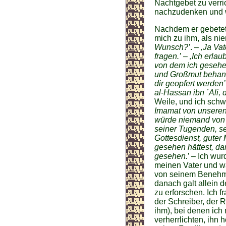
Nachtgebet zu verri
nachzudenken und w
Nachdem er gebetet u
mich zu ihm, als ni
Wunsch?’
. –
‚Ja Vat
fragen.’
–
‚Ich erlau
von dem ich gesehe
und Großmut behande
dir geopfert werden’
al-Hassan ibn ´Ali, d
Weile, und ich schw
Imamat von unseren
würde niemand von 
seiner Tugenden, se
Gottesdienst, guter
gesehen hättest, da
gesehen.
’ – Ich wu
meinen Vater und wa
von seinem Benehme
danach galt allein 
zu erforschen. Ich 
der Schreiber, der 
ihm), bei denen ich 
verherrlichten, ihn