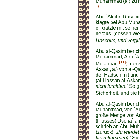
Muhammad (a.) zu m
[9]
Abu ´Ali ibn Raschid
klagte bei Abu Muha
er kratzte mit sein
heraus, (dessen Wer
Haschim, und vergib
Abu al-Qasim berich
Muhammad, Abu ´Abdi
[11]
Mutahhari
), der
Askari, a.) von al-Q
der Hadsch mit und 
(al-Hassan al-Askari
nicht fürchten.’
So gi
Sicherheit, und sie 
Abu al-Qasim berich
Muhammad, von ´Ali 
große Menge von An
(Flusses) Dscha´far
schrieb an Abu Muha
(zurück):
‚Ihr werdet
beizukommen).’
So 