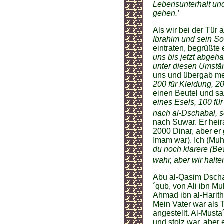
Lebensunterhalt und
gehen.’
Als wir bei der Tür
Ibrahim und sein 
eintraten, begrüßte 
uns bis jetzt abgeha
unter diesen Umstän
uns und übergab me
200 für Kleidung, 2
einen Beutel und s
eines Esels, 100 fü
nach al-Dschabal, 
nach Suwar. Er heir
2000 Dinar, aber er 
Imam war). Ich (Muh
du noch klarere (Be
wahr, aber wir halte
Abu al-Qasim Dscha
´qub, von Ali ibn M
Ahmad ibn al-Harith
Mein Vater war als 
angestellt. Al-Musta
und stolz war, aber