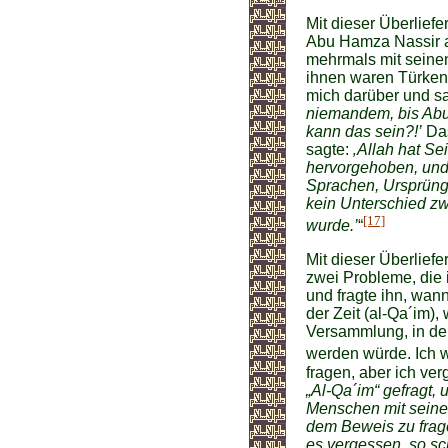
Mit dieser Überlief
Abu Hamza Nassir a
mehrmals mit seinen
ihnen waren Türken,
mich darüber und s
niemandem, bis Abu 
kann das sein?!’
Das
sagte:
‚Allah hat S
hervorgehoben, und 
Sprachen, Ursprüng
kein Unterschied z
[17]
wurde.’
“
Mit dieser Überliefe
zwei Probleme, die 
und fragte ihn, wan
der Zeit (al-Qa´im)
Versammlung, in de
werden würde. Ich w
fragen, aber ich ve
„Al-Qa´im“ gefragt,
Menschen mit seinem
dem Beweis zu frage
es vergessen, so sc