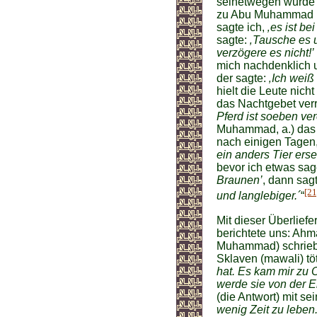
seinetwegen wurde 
zu Abu Muhammad (a
sagte ich,
‚es ist b
sagte:
‚Tausche es 
verzögere es nicht!’
mich nachdenklich u
der sagte:
‚Ich weiß
hielt die Leute nich
das Nachtgebet verr
Pferd ist soeben ver
Muhammad, a.) das 
nach einigen Tagen,
ein anders Tier ers
bevor ich etwas sa
Braunen’
, dann sag
[21
und langlebiger.´
“
Mit dieser Überlie
berichtete uns: Ah
Muhammad) schrieb 
Sklaven (mawali) tö
hat. Es kam mir zu O
werde sie von der E
(die Antwort) mit se
wenig Zeit zu leben.