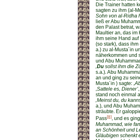
Die Trainer hatten k
sagten zu ihm (al-M
Sohn von al-Ridha ho
ließ er Abu Muhamm
den Palast betrat, 
Maultier an, das im
ihm seine Hand auf 
(so stark), dass ihm
a.) zu al-Musta´in u
näherkommen und 
und Abu Muhammad 
‚
Du
sollst ihm die Z
s.a.). Abu Muhammad
an und ging zu seine
Musta´in ) sagte: ‚
Ab
‚
Sattele es, Diener’
stand noch einmal au
‚Meinst du, du kanns
a.), und Abu Muhamm
sträubte. Er galoppi
[8]
Pass
, und es gin
Muhammad, wie fan
an Schönheit und L
Gläubigen schenkt e