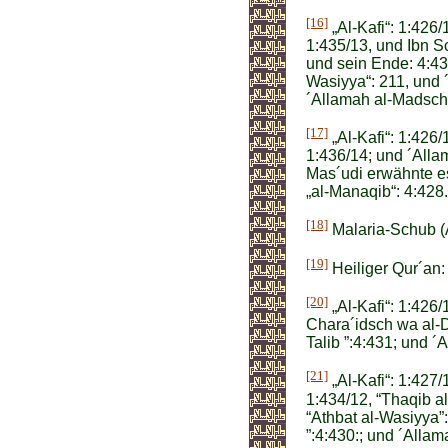
[16]
„Al-Kafi“: 1:426/
1:435/13, und Ibn S
und sein Ende: 4:43
Wasiyya“: 211, und 
´Allamah al-Madschli
[17]
„Al-Kafi“: 1:426/
1:436/14; und ´Allam
Mas´udi erwähnte es
„al-Manaqib“: 4:428.
[18]
Malaria-Schub (
[19]
Heiliger Qur´an:
[20]
„Al-Kafi“: 1:426/
Chara´idsch wa al-D
Talib ”:4:431; und ´
[21]
„Al-Kafi“: 1:427/
1:434/12, “Thaqib a
“Athbat al-Wasiyya”
”:4:430:; und ´Allama