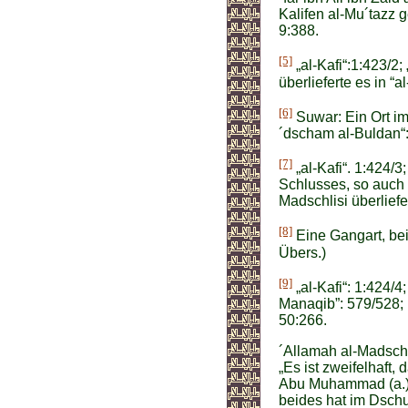
Kalifen al-Mu´tazz ge
9:388.
[5]
„al-Kafi“:1:423/2;
überlieferte es in “a
[6]
Suwar: Ein Ort im
´dscham al-Buldan“:
[7]
„al-Kafi“. 1:424/3
Schlusses, so auch 
Madschlisi überliefer
[8]
Eine Gangart, bei 
Übers.)
[9]
„al-Kafi“: 1:424/4
Manaqib”: 579/528; u
50:266.
´Allamah al-Madschli
„Es ist zweifelhaft,
Abu Muhammad (a.) 
beides hat im Dschu