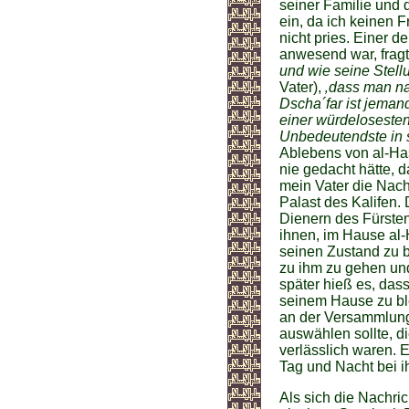
seiner Familie und 
ein, da ich keinen 
nicht pries. Einer d
anwesend war, fragt
und wie seine Stell
Vater),
‚dass man na
Dscha´far ist jemand,
einer würdeloseste
Unbedeutendste in s
Ablebens von al-Has
nie gedacht hätte, d
mein Vater die Nachr
Palast des Kalifen. 
Dienern des Fürsten
ihnen, im Hause al-
seinen Zustand zu b
zu ihm zu gehen un
später hieß es, das
seinem Hause zu ble
an der Versammlung
auswählen sollte, di
verlässlich waren. 
Tag und Nacht bei ih
Als sich die Nachric