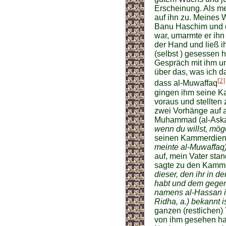
Erscheinung. Als mei
auf ihn zu. Meines 
Banu Haschim und d
war, umarmte er ihn
der Hand und ließ i
(selbst ) gesessen 
Gespräch mit ihm u
über das, was ich 
[2]
dass al-Muwaffaq
gingen ihm seine Ka
voraus und stellten
zwei Vorhänge auf a
Muhammad (al-Askari
wenn du willst, mö
seinen Kammerdien
meinte al-Muwaffaq)
auf, mein Vater sta
sagte zu den Kamme
dieser, den ihr in 
habt und dem gegenü
namens al-Hassan ib
Ridha, a.) bekannt is
ganzen (restlichen)
von ihm gesehen hat