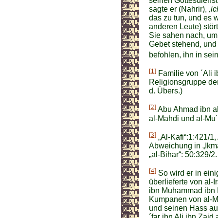
seinen Gottesdienst
sagte er (Nahrir),
‚i
das zu tun, und es w
anderen Leute) stört
Sie sahen nach, um z
Gebet stehend, und 
befohlen, ihn in sei
[1]
Familie von ´Ali i
Religionsgruppe der
d. Übers.)
[2]
Abu Ahmad ibn al-
al-Mahdi und al-Mu´
[3]
„Al-Kafi“:1:421/1,
Abweichung in „Ikmal
„al-Bihar“: 50:329/2.
[4]
So wird er in ein
überlieferte von al-
ibn Muhammad ibn D
Kumpanen von al-Mut
und seinen Hass auf 
´far ibn Ali ibn Zai