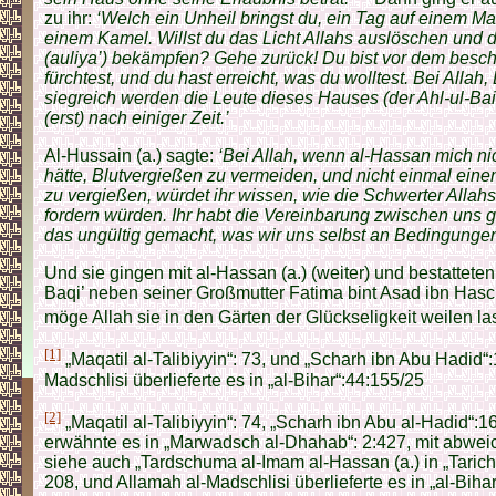
zu ihr:
‘Welch ein Unheil bringst du, ein Tag auf einem Ma
einem Kamel. Willst du das Licht Allahs auslöschen und 
(auliya’) bekämpfen? Gehe zurück! Du bist vor dem besc
fürchtest, und du hast erreicht, was du wolltest. Bei Alla
siegreich werden die Leute dieses Hauses (der Ahl-ul-Bait
(erst) nach einiger Zeit.’
Al-Hussain (a.) sagte:
‘Bei Allah, wenn al-Hassan mich nic
hätte, Blutvergießen zu vermeiden, und nicht einmal einen
zu vergießen, würdet ihr wissen, wie die Schwerter Allahs
fordern würden. Ihr habt die Vereinbarung zwischen uns g
das ungültig gemacht, was wir uns selbst an Bedingungen
Und sie gingen mit al-Hassan (a.) (weiter) und bestatteten
Baqi’ neben seiner Großmutter Fatima bint Asad ibn Hasch
möge Allah sie in den Gärten der Glückseligkeit weilen la
[1]
„Maqatil al-Talibiyyin“: 73, und „Scharh ibn Abu Hadid“
Madschlisi überlieferte es in „al-Bihar“:44:155/25
[2]
„Maqatil al-Talibiyyin“: 74, „Scharh ibn Abu al-Hadid“:1
erwähnte es in „Marwadsch al-Dhahab“: 2:427, mit abwei
siehe auch „Tardschuma al-Imam al-Hassan (a.) in „Taric
208, und Allamah al-Madschlisi überlieferte es in „al-Biha