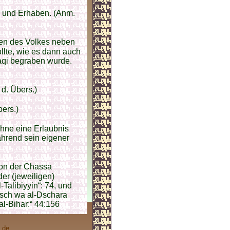
r und Erhaben. (Anm.
len des Volkes neben
llte, wie es dann auch
Baqi begraben wurde.
d. Übers.)
bers.)
ohne eine Erlaubnis
ährend sein eigener
von der Chassa
er (jeweiligen)
Talibiyyin“: 74, und
dsch wa al-Dschara
„al-Bihar:“ 44:156
.de