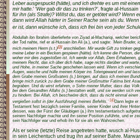
Leber ausgespuckt (hätte), und ich drehte es um mit einem
mir hatte.
’
‘Wer gab dir das zu trinken?’
, fragte al-Hussain 
für ihn (als Strafe)? Willst du, das er getötet wird? Wenn er 
dann wird Allah härter in Seiner Rache sein als du. Wenn e
er ist, dann wünsche ich, dass ich frei bin von jeder Schul
Abdullah ibn Ibrahim überlieferte von Ziyad al-Machariqi, welcher beric
der Tod nahte, rief er al-Hussain ibn Ali (a.), und sagte:
’Mein Bruder, 
[3]
mich meinem Herrn (s.t.)
anschließen. Mir wurde Gift zu trinken gege
meine Leber in ein Becken gespieen (hätte). Ich kenne die Person, die
woher mir dies zugestoßen ist. Ich werde vor Allah, Dem Erhabenen, g
meinem Recht, das ich über dich habe, sage nichts darüber und warte
und Hohe, in meiner Sache geschehen lassen wird. Wenn ich verschie
Augen, wasche und hülle meinen Körper ins Totengewand ein und lass
dem Grabe meines Großvaters (s.) bringen, auf dass ich meinen Bund
bringe mich zurück zu dem Grabe meiner Großmutter Fatima bint Asad 
begraben. Und du wirst erfahren, o Sohn meiner Mutter, dass das Volk
bei dem Gesandten Allahs (s.) bestatten wollt, und sie werden sich 
zu hindern. Bei Allah, ich beschwöre dich, dass du nicht einmal einen 
[4]
vergießen sollst in (der Ausführung) meines Befehls.’
Dann legte er
Testament fest bezüglich seiner Familie, seiner Kinder und ihrer Hint
dessen, was der Fürst der Gläubigen (a.) ihm testamentarisch aufgetrag
seinem Nachfolger machte und ihn seiner Position zuführte, und er zei
sein Nachfolger war und erhob ihn für sie als ein Wahrzeichen.
Als er seine (letzte) Reise angetreten hatte, wusch al-Hussa
in sein Leichentuch und trug ihn auf seiner Bahre. Marw