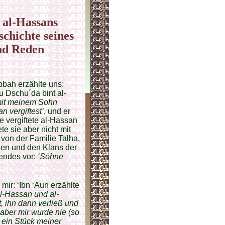
 al-Hassans
schichte seines
nd Reden
bbah erzählte uns:
u Dschu´da bint al-
(mit meinem Sohn
n vergiftest’
, und er
ie vergiftete al-Hassan
te sie aber nicht mit
 von der Familie Talha,
nen und den Klans der
gendes vor:
‘Söhne
 mir: ‘Ibn ‘Aun erzählte
al-Hassan und al-
t, ihn dann verließ und
 aber mir wurde nie (so
h ein Stück meiner