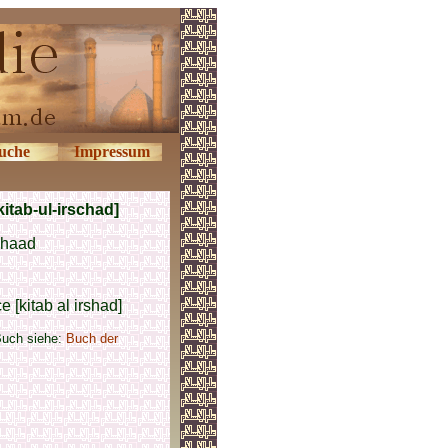
uche
Impressum
itab-ul-irschad]
chaad
 [kitab al irshad]
Buch siehe:
Buch der