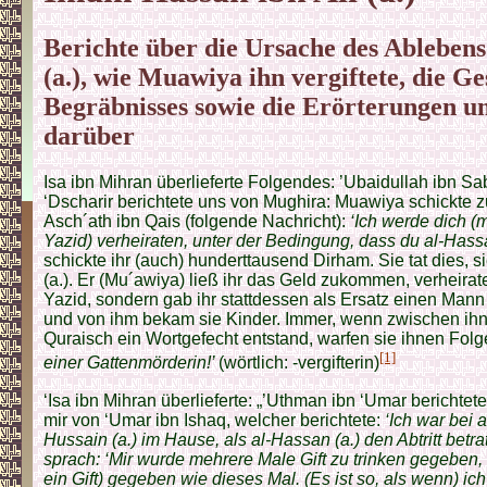
Berichte über die Ursache des Ablebens
(a.), wie Muawiya ihn vergiftete, die Ge
Begräbnisses sowie die Erörterungen u
darüber
Isa ibn Mihran überlieferte Folgendes: ’Ubaidullah ibn Sa
‘Dscharir berichtete uns von Mughira: Muawiya schickte z
Asch´ath ibn Qais (folgende Nachricht):
‘Ich werde dich 
Yazid) verheiraten, unter der Bedingung, dass du al-Hassa
schickte ihr (auch) hunderttausend Dirham. Sie tat dies, s
(a.). Er (Mu´awiya) ließ ihr das Geld zukommen, verheirate
Yazid, sondern gab ihr stattdessen als Ersatz einen Mann
und von ihm bekam sie Kinder. Immer, wenn zwischen ih
Quraisch ein Wortgefecht entstand, warfen sie ihnen Fol
[1]
einer Gattenmörderin!’
(wörtlich: -vergifterin)
‘Isa ibn Mihran überlieferte: „’Uthman ibn ‘Umar berichtete
mir von ‘Umar ibn Ishaq, welcher berichtete:
‘Ich war bei 
Hussain (a.) im Hause, als al-Hassan (a.) den Abtritt betra
sprach: ‘Mir wurde mehrere Male Gift zu trinken gegeben,
ein Gift) gegeben wie dieses Mal. (Es ist so, als wenn) ic