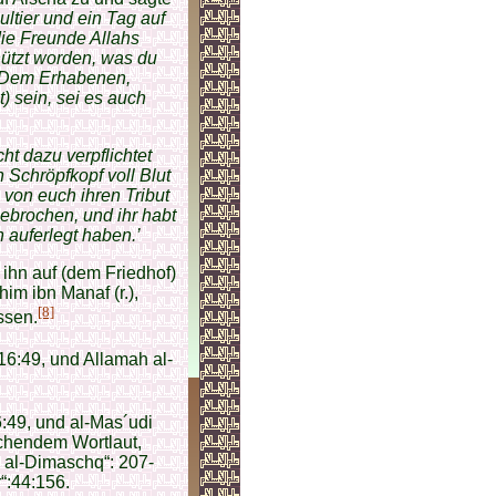
ultier und ein Tag auf
die Freunde Allahs
hützt worden, was du
h, Dem Erhabenen,
) sein, sei es auch
ht dazu verpflichtet
 Schröpfkopf voll Blut
 von euch ihren Tribut
ebrochen, und ihr habt
 auferlegt haben.’
 ihn auf (dem Friedhof)
im ibn Manaf (r.),
[8]
ssen.
:16:49, und Allamah al-
6:49, und al-Mas´udi
chendem Wortlaut,
h al-Dimaschq“: 207-
r“:44:156.