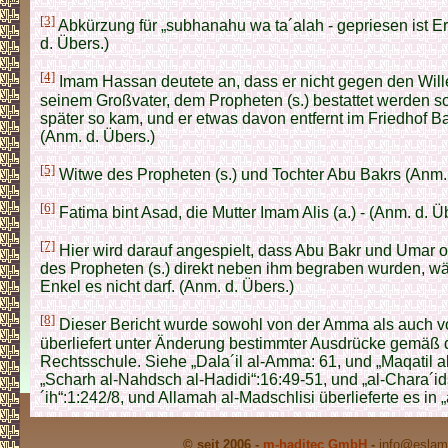
[3]
Abkürzung für „subhanahu wa ta´alah - gepriesen ist E
d. Übers.)
[4]
Imam Hassan deutete an, dass er nicht gegen den Wil
seinem Großvater, dem Propheten (s.) bestattet werden so
später so kam, und er etwas davon entfernt im Friedhof 
(Anm. d. Übers.)
[5]
Witwe des Propheten (s.) und Tochter Abu Bakrs (Anm. 
[6]
Fatima bint Asad, die Mutter Imam Alis (a.) - (Anm. d. Ü
[7]
Hier wird darauf angespielt, dass Abu Bakr und Umar 
des Propheten (s.) direkt neben ihm begraben wurden, w
Enkel es nicht darf. (Anm. d. Übers.)
[8]
Dieser Bericht wurde sowohl von der Amma als auch 
überliefert unter Änderung bestimmter Ausdrücke gemäß d
Rechtsschule. Siehe „Dala´il al-Amma: 61, und „Maqatil al-
„Scharh al-Nahdsch al-Hadidi“:16:49-51, und „al-Chara´i
´ih“:1:242/8, und Allamah al-Madschlisi überlieferte es in 
© seit 2006 -
m-haditec GmbH
-
info
@eslam