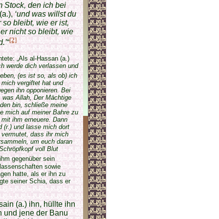
 Stock, den ich bei
(a.),
‘und was willst du
so bleibt, wie er ist,
r nicht so bleibt, wie
[2]
d.’
“
htete: „Als al-Hassan (a.)
ich werde dich verlassen und
ben, (es ist so, als ob) ich
 mich vergiftet hat und
egen ihn opponieren. Bei
, was Allah, Der Mächtige
den bin, schließe meine
e mich auf meiner Bahre zu
 mit ihm erneuere. Dann
(r.) und lasse mich dort
 vermutet, dass ihr mich
versammeln, um euch daran
Schröpfkopf voll Blut
 ihm gegenüber sein
erlassenschaften sowie
en hatte, als er ihn zu
gte seiner Schia, dass er
in (a.) ihn, hüllte ihn
an und jene der Banu