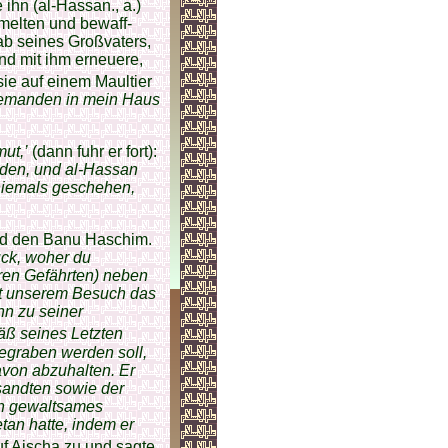
 ihn (al-Hassan., a.)
melten und bewaff­
rab seines Großvaters,
nd mit ihm erneuere,
sie auf einem Maultier
 jemanden in mein Haus
mut,’
(dann fuhr er fort):
rden, und al-Hassan
niemals geschehen,
nd den Banu Haschim.
ück, woher du
eren Gefährten) neben
mit unserem Besuch das
hn zu seiner
äß seines Letzten
begraben werden soll,
avon abzuhalten. Er
sandten sowie der
ch gewaltsames
tan hatte, indem er
f Aischa zu und sagte