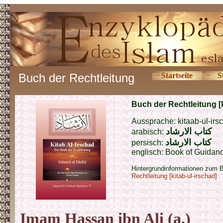
Buch der Rechtleitung
Startseite
S
Buch der Rechtleitung [k
Aussprache: kitaab-ul-irs
كتاب
الارشاد
arabisch:
كتاب
الارشاد
persisch:
englisch: Book of Guidance
Hintergrundinformationen zum 
Rechtleitung [kitab-ul-irschad]
Imam Hassan ibn Ali (a.)