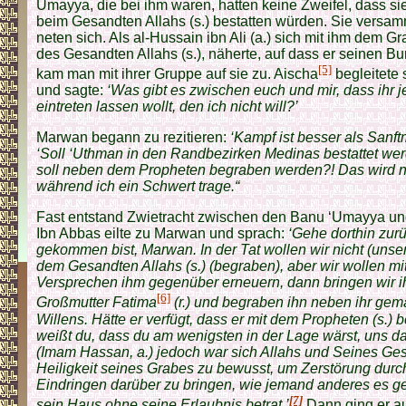
Umayya, die bei ihm waren, hatten keine Zweifel, dass sie
beim Gesandten Allahs (s.) bestatten würden. Sie versam
neten sich. Als al-Hussain ibn Ali (a.) sich mit ihm dem G
des Gesandten Allahs (s.), näherte, auf dass er seinen Bu
[5]
kam man mit ihrer Gruppe auf sie zu. Aischa
begleitete 
und sagte:
‘Was gibt es zwischen euch und mir, dass ihr
eintreten lassen wollt, den ich nicht will?’
Marwan begann zu rezitieren:
‘Kampf ist besser als Sanft
‘Soll ‘Uthman in den Randbezirken Medinas bestattet we
soll neben dem Propheten begraben werden?! Das wird 
während ich ein Schwert trage.“
Fast entstand Zwietracht zwischen den Banu ‘Umayya u
Ibn Abbas eilte zu Marwan und sprach:
‘Gehe dorthin zur
gekommen bist, Marwan. In der Tat wollen wir nicht (uns
dem Gesandten Allahs (s.) (begraben), aber wir wollen 
Versprechen ihm gegenüber erneuern, dann bringen wir i
[6]
Großmutter Fatima
(r.) und begraben ihn neben ihr gem
Willens. Hätte er verfügt, dass er mit dem Propheten (s.) 
weißt du, dass du am wenigsten in der Lage wärst, uns d
(Imam Hassan, a.) jedoch war sich Allahs und Seines Ge
Heiligkeit seines Grabes zu bewusst, um Zerstörung dur
Eindringen darüber zu bringen, wie jemand anderes es ge
[7]
sein Haus ohne seine Erlaubnis betrat.’
Dann ging er au