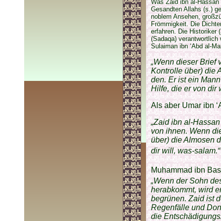
Was Zaid ibn al-Hassan (
Gesandten Allahs (s.) ge
noblem Ansehen, großzü
Frömmigkeit. Die Dichte
erfahren. Die Historiker
(Sadaqa) verantwortlich
Sulaiman ibn ‘Abd al-Ma
„Wenn dieser Brief 
Kontrolle über) die
den. Er ist ein Man
Hilfe, die er von dir 
Als aber Umar ibn ‘A
„Zaid ibn al-Hassan
von ihnen. Wenn die
über) die Almosen de
dir will, was-salam.
Muhammad ibn Basch
„Wenn der Sohn des
herabkommt, wird er
begrünen. Zaid ist 
Regenfälle und Don
die Entschädigungsz