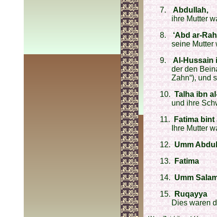
7.
Abdullah,
ihre Mutter 
8.
‘Abd ar-Ra
seine Mutter 
9.
Al-Hussain 
der den Bein
Zahn“), und 
10.
Talha ibn a
und ihre Sch
11.
Fatima bint
Ihre Mutter w
12.
Umm Abdul
13.
Fatima
14.
Umm Sala
15.
Ruqayya
Dies waren d