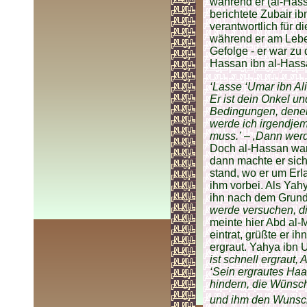
während er (al-Has
berichtete Zubair i
verantwortlich für 
während er am Lebe
Gefolge - er war zu
Hassan ibn al-Hassa
‘Lasse ‘Umar ibn Al
Er ist dein Onkel un
Bedingungen, denen 
werde ich irgendjem
muss.’
–
‚Dann werde
Doch al-Hassan wan
dann machte er sich
stand, wo er um Erl
ihm vorbei. Als Yahy
ihn nach dem Grun
werde versuchen, di
meinte hier Abd al-M
eintrat, grüßte er i
ergraut. Yahya ibn
ist schnell ergraut
‘Sein ergrautes Haar
hindern, die Wünsch
und ihm den Wunsch