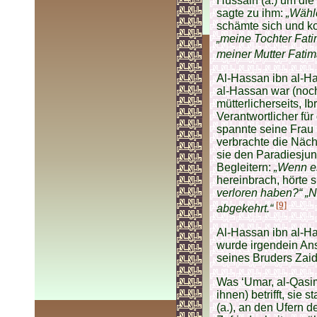
Hussain (a.) um die
sagte zu ihm:
„Wähle
schämte sich und ko
„meine Tochter Fatim
meiner Mutter Fatima
Al-Hassan ibn al-Has
al-Hassan war (noch
mütterlicherseits, 
Verantwortlicher für
spannte seine Frau F
verbrachte die Näch
sie den Paradiesjun
Begleitern:
„Wenn es
hereinbrach, hörte 
verloren haben?“ „N
[9]
abgekehrt.“
Al-Hassan ibn al-H
wurde irgendein Ans
seines Bruders Zaid
Was ‘Umar, al-Qasim
ihnen) betrifft, sie
(a.), an den Ufern d