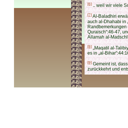
[6]
.. weil wir viele 
[7]
Al-Baladhiri erwä
auch al-Dhahabi in 
Randbemerkungen de
Quraisch“:46-47, un
Allamah al-Madschlis
[8]
„Maqatil al-Talibi
es in „al-Bihar“:44:
[9]
Gemeint ist, dass
zurückkehrt und ent