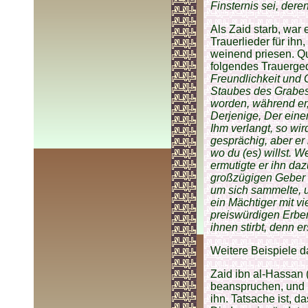
Finsternis sei, dere
Als Zaid starb, war
Trauerlieder für ihn
weinend priesen. Q
folgendes Trauerged
Freundlichkeit und 
Staubes des Grabes
worden, während er,
Derjenige, Der eine
Ihm verlangt, so wir
gesprächig, aber er
wo du (es) willst. 
ermutigte er ihn daz
großzügigen Geber f
um sich sammelte, u
ein Mächtiger mit v
preiswürdigen Erben
ihnen stirbt, denn er
Weitere Beispiele d
Zaid ibn al-Hassan (
beanspruchen, und (
ihn. Tatsache ist, 