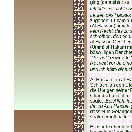
ging (daraufhin) zu
ich bitte, ist nicht 
Leuten des Hauses (
zugehört. Er kam auf
(Al-Hassan) bericht
kein Recht, das zu 
schreiben, den er ni
al-Hassan Geschenke
(Umm) al-Hakam mit
böswilligen Berichte
‘Hör auf,’
erwiderte
Respekt vor dir eing
und ich hätte dir nic
Al-Hassan ibn al-Ha
Schlacht an den Ufe
die Übrigen seiner 
Charidscha zu ihm 
sagte:
„Bei Allah, l
ihn zu Abu Hassan 
dass er in Gefangens
später erholt hatte.
Es wurde überliefert