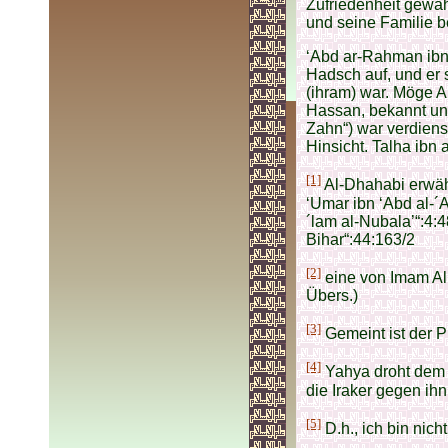
Zufriedenheit gewäh
und seine Familie b
‘Abd ar-Rahman ibn 
Hadsch auf, und er 
(ihram) war. Möge A
Hassan, bekannt un
Zahn“) war verdienst
Hinsicht. Talha ibn 
[1]
Al-Dhahabi erwäh
‘Umar ibn ‘Abd al-´A
´lam al-Nubala’“:4:4
Bihar“:44:163/2
[2]
eine von Imam Ali 
Übers.)
[3]
Gemeint ist der Pr
[4]
Yahya droht dem 
die Iraker gegen ihn
[5]
D.h., ich bin nich