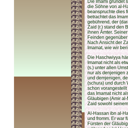
Die Imami gründet s
die Söhne von al-Ha
beanspruchte dies f
betrachtet das Imam
gebührend, der (dar
Zaid (r.) stand de
ihnen Ämter. Seiner
Feinden gegenüber (
Nach Ansicht der Z
Imamat, wie wir beri
Die Haschwiyya hä
Imamat nicht als e
(s.) unter allen Ums
nur als denjenigen z
und demjenigen, de
(schura) und durch W
schon vorangestellt 
das Imamat nicht al
Gläubigen (Amir al-M
Zaid sowohl seinem 
Al-Hassan ibn al-Ha
und fromm. Er war f
Fürsten der Gläubig