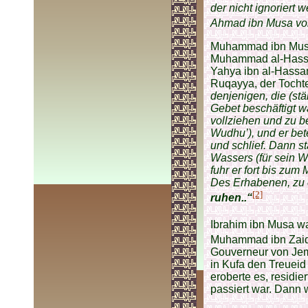
der nicht ignoriert
Ahmad ibn Musa vor
Muhammad ibn Musa 
Muhammad al-Hassan
Yahya ibn al-Hassan
Ruqayya, der Tochter
denjenigen, die (stä
Gebet beschäftigt w
vollziehen und zu b
Wudhu’), und er bete
und schlief. Dann s
Wassers (für sein Wu
fuhr er fort bis zum
Des Erhabenen, zu 
[2]
ruhen..“
Ibrahim ibn Musa wa
Muhammad ibn Zai
Gouverneur von Jeme
in Kufa den Treueid 
eroberte es, residie
passiert war. Dann 