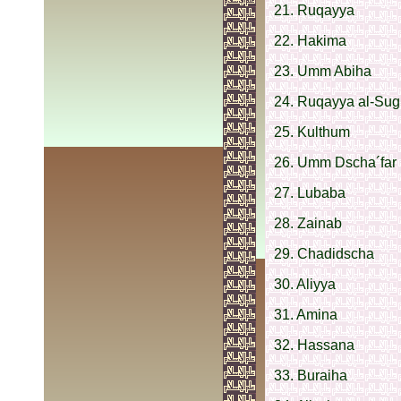
21. Ruqayya
22. Hakima
23. Umm Abiha
24. Ruqayya al-Sug
25. Kulthum
26. Umm Dscha´far
27. Lubaba
28. Zainab
29. Chadidscha
30. Aliyya
31. Amina
32. Hassana
33. Buraiha