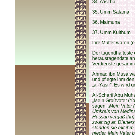
34. A’ischa
35. Umm Salama
36. Maimuna
37. Umm Kulthum
Ihre Mütter waren (
Der tugendhafteste 
herausragendste an
Verdienste gesammel
Ahmad ibn Musa war
und pflegte ihm den
„al-Yasir“. Es wird 
Al-Scharif Abu Muh
„Mein Großvater (Yah
sagen:
‚Mein Vater 
Umkreis von Medina
Hassan vergaß ihn)
zwanzig an Dieners
standen sie mit ihm 
nieder. Mein Vater 