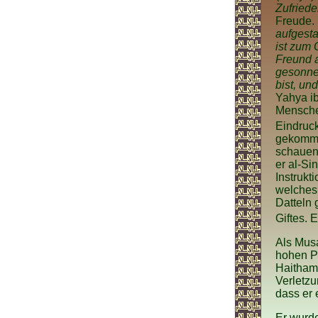
Zufriede
Freude. 
aufgesta
ist zum 
Freund a
gesonnen
bist, u
Yahya ib
Menschen
Eindruck
gekomme
schauen.
er al-Si
Instrukti
welches 
Datteln 
Giftes. 
Als Musa
hohen P
Haitham 
Verletzu
dass er 
Er wurd