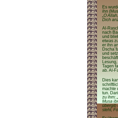
Es wurde
ihn (Mus
„O Allah
Dich anz
Al-Rasch
nach Bag
und blie
etwas zu
er ihn a
Dscha´fa
und setz
beschäft
Lesung, 
Tagen fa
ab. Al-F
Dies kam
schriftl
machte u
tun. Dar
zu ihm:
Musa ibn
übergib
steht, Fo