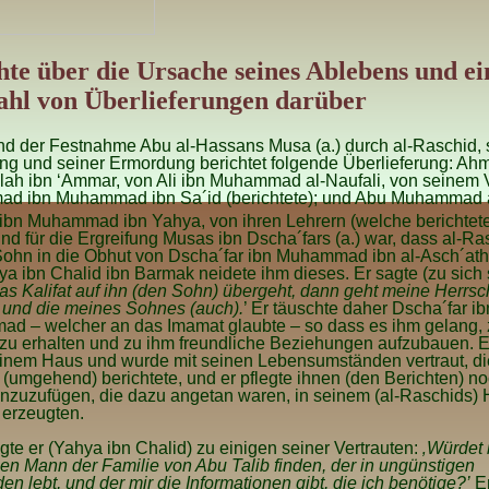
hte über die Ursache seines Ablebens und ei
hl von Überlieferungen darüber
nd
der Festnahme Abu al-Hassans Musa (a.) durch al-Raschid, 
ng und seiner Ermordung berichtet folgende Überlieferung: Ah
lah ibn ‘Ammar, von Ali ibn Muhammad al-Naufali, von seinem V
ad ibn Muhammad ibn Sa´id (berichtete); und Abu Muhammad 
ibn Muhammad ibn Yahya, von ihren Lehrern (welche berichtet
nd für die Ergreifung Musas ibn Dscha´fars (a.) war, dass al-Ra
Sohn in die Obhut von Dscha´far ibn Muhammad ibn al-Asch´ath
a ibn Chalid ibn Barmak neidete ihm dieses. Er sagte (zu sich s
s Kalifat auf ihn (den Sohn) übergeht, dann geht meine Herrsc
 und die meines Sohnes (auch).
’ Er täuschte daher Dscha´far ib
d – welcher an das Imamat glaubte – so dass es ihm gelang, 
zu erhalten und zu ihm freundliche Beziehungen aufzubauen. 
einem Haus und wurde mit seinen Lebensumständen vertraut, die
(umgehend) berichtete, und er pflegte ihnen (den Berichten) n
nzuzufügen, die dazu angetan waren, in seinem (al-Raschids)
 erzeugten.
te er (Yahya ibn Chalid) zu einigen seiner Vertrauten:
‚Würdet i
en Mann der Familie von Abu Talib finden, der in ungünstigen
n lebt, und der mir die Informationen gibt, die ich benötige?’
Er