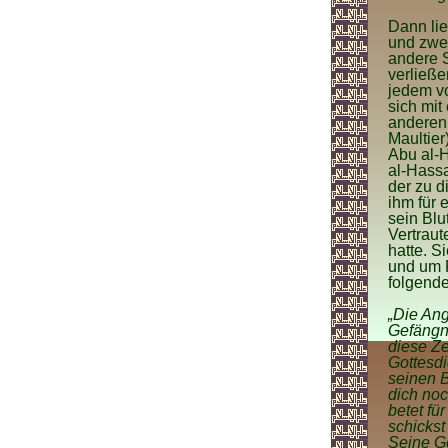
Dann lie
und zwei
andere S
verließe
jedem vo
sich mit
anderen 
Maultier
Abu al-H
al-Hassa
der zu d
ihm für 
sein Blu
Vertraut
hatte. S
und um F
folgende
„Die Ang
Gefängni
diese Ze
Gottesdi
seinen B
dich noc
betet fü
schickst
Seine Ge