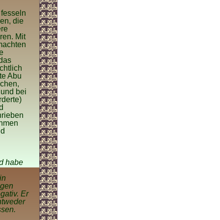
 fesseln
en, die
ere
ren. Mit
 machten
e
(das
chtlich
fte Abu
ichen,
 und bei
rderte)
nd
hrieben
nehmen
id
nd habe
in
egen
gativ. Er
Entweder
ssen.