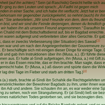
nheit (auf ihn achten).“
Sein (al-Raschids) Gesicht hellte sich au
Er ging zu den Leuten und sprach:
„Al-Fadhl ist gegen mich
nden in einer Sache, und ich habe ihn verflucht. Jetzt hat er be
Gehorsam mir gegenüber zurückgekehrt, so nehmt (auch) ihr ihn
n.“
Sie antworteten:
„Wir sind Freunde von dem, dem du freund
 bist, und wir sind die Feinde derjenigen, denen du feindlich
nd wir haben ihn als unseren Freund angenommen.“
Daraufhin br
n Chalid mit dem Botschaftsdienst auf, bis er Bagdad erreichte.
 waren aufgeregt und verbreiteten über alles Gerüchte. Er ga
[3]
, dass er zwecks Verbesserung (der Situation) des Sawad
n war und um nach den Angelegenheiten der Gouverneure zu
 Er beschäftigte sich mit einigen dieser Dinge für einige Tage. 
ndi und gab ihm Instruktionen über ihn (Musa, a.). (Er führte dies
onen aus. Er hatte al-Sindi aufgetragen, ihn (Musa, a.) mit Gift zu
er in das Essen mischte, das er ihm brachte. Man sagte, dass e
gemischt habe. Er (Musa, a.) aß davon und spürte dann die Wir
[4]
Er lag drei Tage im Fieber und starb am dritten Tag.)
 (a.) starb, brachte al-Sindi ibn Schahik die Rechtsgelehrten u
ersönlichkeiten der Bewohner Bagdads zu ihm, unter ihnen war
ibn Adi und andere. Sie schauten ihn an, es war weder eine S
ng zu sehen, noch von Strangulierung. Er (al-Sindi) ließ sie be
eines natürlichen Todes gestorben sei, und sie bezeugten dies.
e hinausgetragen und auf die Brücke Bagdads gelegt, und es w