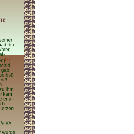
ne
seiner
mad ibn
ater,
al-
[1]
en)
:
schid
 gab,
elbst):
haft
n
zu ihm
Er kam
 er al-
och
 Herzen
hr für
 wurde