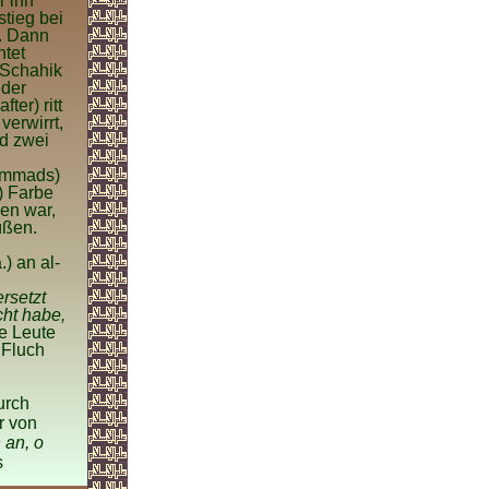
r ihn
tieg bei
. Dann
htet
 Schahik
 der
ter) ritt
verwirrt,
d zwei
hammads)
) Farbe
men war,
üßen.
.) an al-
ersetzt
cht habe,
ie Leute
 Fluch
urch
r von
 an, o
s