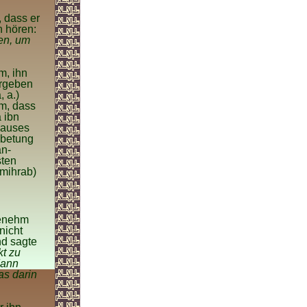
, dass er
n hören:
ben, um
m, ihn
ergeben
, a.)
hm, dass
 ibn
Hauses
nbetung
an-
sten
(mihrab)
genehm
nicht
nd sagte
kt zu
dann
as darin