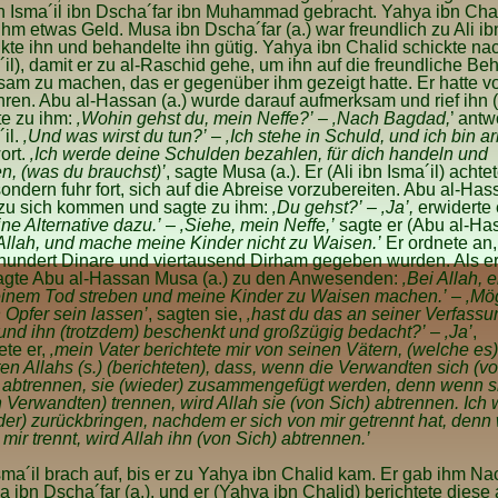
bn Isma´il ibn Dscha´far ibn Muhammad gebracht. Yahya ibn Cha
ihm etwas Geld. Musa ibn Dscha´far (a.) war freundlich zu Ali ibn
te ihn und behandelte ihn gütig. Yahya ibn Chalid schickte nac
´il), damit er zu al-Raschid gehe, um ihn auf die freundliche B
am zu machen, das er gegenüber ihm gezeigt hatte. Er hatte vo
ren. Abu al-Hassan (a.) wurde darauf aufmerksam und rief ihn (
te zu ihm:
‚Wohin gehst du, mein Neffe?’
–
‚Nach Bagdad,
’ antw
´il.
‚Und was wirst du tun?’
–
‚Ich stehe in Schuld, und ich bin a
ort.
‚Ich werde deine Schulden bezahlen, für dich handeln und
n, (was du brauchst)’
, sagte Musa (a.). Er (Ali ibn Isma´il) achte
sondern fuhr fort, sich auf die Abreise vorzubereiten. Abu al-Hass
 zu sich kommen und sagte zu ihm:
‚Du gehst?’
–
‚Ja’,
erwiderte 
ne Alternative dazu.’
–
‚Siehe, mein Neffe,’
sagte er (Abu al-Has
 Allah, und mache meine Kinder nicht zu Waisen.’
Er ordnete an,
hundert Dinare und viertausend Dirham gegeben wurden. Als er
sagte Abu al-Hassan Musa (a.) zu den Anwesenden:
‚Bei Allah, e
inem Tod streben und meine Kinder zu Waisen machen.’
–
‚Mö
 Opfer sein lassen’
, sagten sie,
‚hast du das an seiner Verfassu
und ihn (trotzdem) beschenkt und großzügig bedacht?’
–
‚Ja’
,
te er,
‚mein Vater berichtete mir von seinen Vätern, (welche es
n Allahs (s.) (berichteten), dass, wenn die Verwandten sich (v
 abtrennen, sie (wieder) zusammengefügt werden, denn wenn s
 Verwandten) trennen, wird Allah sie (von Sich) abtrennen. Ich 
der) zurückbringen, nachdem er sich von mir getrennt hat, denn
 mir trennt, wird Allah ihn (von Sich) abtrennen.’
Isma´il brach auf, bis er zu Yahya ibn Chalid kam. Er gab ihm Na
 ibn Dscha´far (a.), und er (Yahya ibn Chalid) berichtete diese 