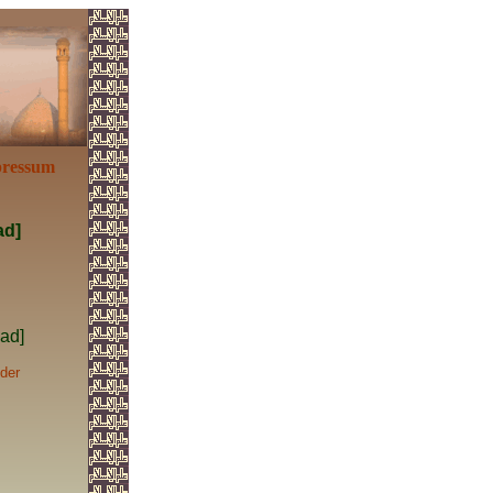
ressum
ad]
had]
der