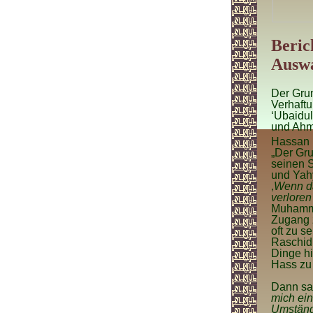
Beric
Auswa
Der Gru
Verhaftu
‘Ubaidul
und Ahm
Hassan 
„Der Gru
seinen 
und Yahy
‚
Wenn da
verloren
Muhamma
Zugang 
oft zu s
Raschid 
Dinge hi
Hass zu
Dann sag
mich ein
Umstände