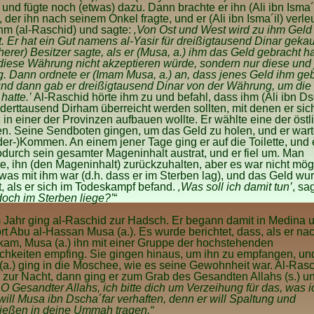
und fügte noch (etwas) dazu. Dann brachte er ihn (Ali ibn Isma´i
 der ihn nach seinem Onkel fragte, und er (Ali ibn Isma´il) verl
ihm (al-Raschid) und sagte:
‚Von Ost und West wird zu ihm Geld
. Er hat ein Gut namens al-Yasir für dreißigtausend Dinar gekau
üherer) Besitzer sagte, als er (Musa, a.) ihm das Geld gebracht ha
diese Währung nicht akzeptieren würde, sondern nur diese und
 Dann ordnete er (Imam Musa, a.) an, dass jenes Geld ihm ge
nd dann gab er dreißigtausend Dinar von der Währung, um die 
hatte.’
Al-Raschid hörte ihm zu und befahl, dass ihm (Ali ibn Ds
erttausend Dirham überreicht werden sollten, mit denen er sic
 in einer der Provinzen aufbauen wollte. Er wählte eine der östl
n. Seine Sendboten gingen, um das Geld zu holen, und er wart
der-)Kommen. An einem jener Tage ging er auf die Toilette, und er
durch sein gesamter Mageninhalt austrat, und er fiel um. Man
e, ihn (den Mageninhalt) zurückzuhalten, aber es war nicht mögl
was mit ihm war (d.h. dass er im Sterben lag), und das Geld wu
, als er sich im Todeskampf befand.
‚Was soll ich damit tun’
, sag
doch im Sterben liege?’
“
 Jahr ging al-Raschid zur Hadsch. Er begann damit in Medina 
dort Abu al-Hassan Musa (a.). Es wurde berichtet, dass, als er na
am, Musa (a.) ihn mit einer Gruppe der hochstehenden
chkeiten empfing. Sie gingen hinaus, um ihn zu empfangen, un
a.) ging in die Moschee, wie es seine Gewohnheit war. Al-Ras
s zur Nacht, dann ging er zum Grab des Gesandten Allahs (s.) u
„O Gesandter Allahs, ich bitte dich um Verzeihung für das, was i
h will Musa ibn Dscha´far verhaften, denn er will Spaltung und
gießen in deine Ummah tragen.“