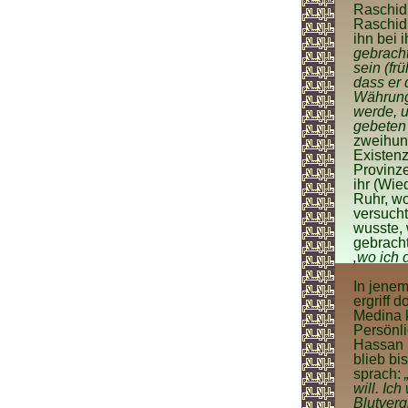
Raschid 
Raschid,
ihn bei 
gebracht
sein (fr
dass er 
Währung.
werde, u
gebeten 
zweihund
Existenz
Provinze
ihr (Wie
Ruhr, wo
versucht
wusste, 
gebracht
‚wo ich 
In jenem
ergriff 
Medina k
Persönli
Hassan (
blieb bi
sprach:
will. Ic
Blutver