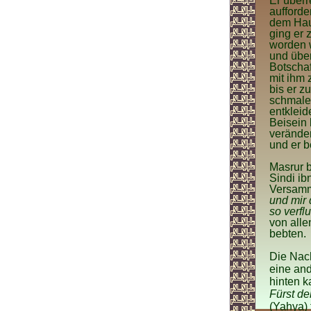
Er überr
aufforde
dem Hau
ging er 
worden w
und über
Botschaf
mit ihm 
bis er 
schmalen
entkleid
Beisein 
veränder
und er b
Masrur b
Sindi ib
Versamm
und mir 
so verflu
von alle
bebten.
Die Nach
eine and
hinten k
Fürst de
(Yahya) 