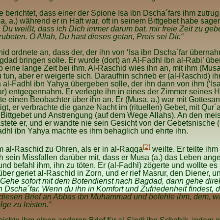
 berichtet, dass einer der Spione Isa ibn Dscha´fars ihm zutrug
a, a.) während er in Haft war, oft in seinem Bittgebet habe sage
, Du weißt, dass ich Dich immer darum bat, mir freie Zeit zu ge
ubeten. O Allah, Du hast dieses getan, Preis sei Dir.“
id ordnete an, dass der, der ihn von ‘Isa ibn Dscha´far übernah
dad bringen solle. Er wurde (dort) an Al-Fadhl ibn al-Rabi’ üb
b eine lange Zeit bei ihm. Al-Raschid wies ihn an, mit ihm (Musa
 tun, aber er weigerte sich. Daraufhin schrieb er (al-Raschid) i
n al-Fadhl ibn Yahya übergeben solle, der ihn dann von ihm (‘Isa
r) entgegennahm. Er verlegte ihn in eines der Zimmer seines 
te einen Beobachter über ihn an. Er (Musa, a.) war mit Gottesa
igt, er verbrachte die ganze Nacht im (rituellen) Gebet, mit Qur´
Bittgebet und Anstrengung (auf dem Wege Allahs). An den mei
stete er, und er wandte nie sein Gesicht von der Gebetsnische 
adhl ibn Yahya machte es ihm behaglich und ehrte ihn.
[2]
 al-Raschid zu Ohren, als er in al-Raqqa
weilte. Er teilte ihm
ich sein Missfallen darüber mit, dass er Musa (a.) das Leben an
nd befahl ihm, ihn zu töten. Er (al-Fadhl) zögerte und wollte es 
über geriet al-Raschid in Zorn, und er rief Masrur, den Diener, u
„Gehe sofort mit dem Botendienst nach Bagdad, dann gehe dire
 Dscha´far. Wenn du ihn in Komfort und Zufriedenheit findest, 
 diesen Brief an Abbas ibn Muhammad und befehle ihm, dem, w
lge zu leisten.“