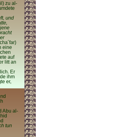
l) zu al-
eumdete
ft, und
tte,
 jene
bracht
er
cha´far)
h eine
ichen
ete auf
 litt an
ich. Er
rde ihm
te er,
und
ch
d Abu al-
chid
nd
ch tun