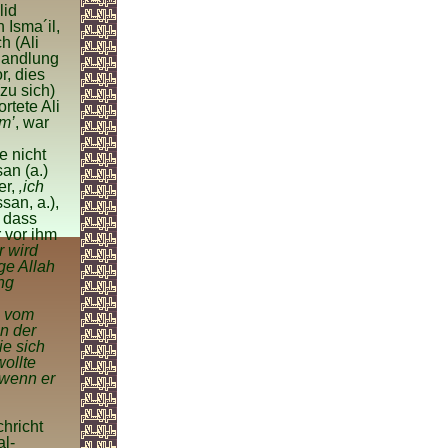
lid
 Isma´il,
h (Ali
ehandlung
r, dies
zu sich)
ortete Ali
rm’
, war
te nicht
an (a.)
er,
‚ich
san, a.),
 dass
 vor ihm
r wird
ge Allah
ng
) vom
on der
ie sich
wollte
 wenn er
chricht
al-