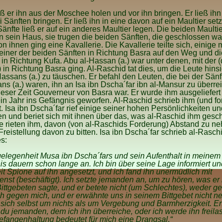
ß er ihn aus der Moschee holen und vor ihn bringen. Er ließ ihn
 Sänften bringen. Er ließ ihn in eine davon auf ein Maultier setz
änfte ließ er auf ein anderes Maultier legen. Die beiden Maulti
n sein Haus, sie trugen die beiden Sänften, die geschlossen wa
n ihnen ging eine Kavallerie. Die Kavallerie teilte sich, einige
 einer der beiden Sänften in Richtung Basra auf den Weg und di
in Richtung Kufa. Abu al-Hassan (a.) war unter denen, mit der 
) in Richtung Basra ging. Al-Raschid tat dies, um die Leute hinsi
assans (a.) zu täuschen. Er befahl den Leuten, die bei der Sän
ns (a.) waren, ihn an Isa ibn Dscha´far ibn al-Mansur zu überre
ieser Zeit Gouverneur von Basra war. Er wurde ihm ausgeliefert
ein Jahr ins Gefängnis geworfen. Al-Raschid schrieb ihm (und fo
t. Isa ibn Dscha´far rief einige seiner hohen Persönlichkeiten u
en und beriet sich mit ihnen über das, was al-Raschid ihm gesc
ie rieten ihm, davon (von al-Raschids Forderung) Abstand zu 
reistellung davon zu bitten. Isa ibn Dscha´far schrieb al-Rasch
s:
elegenheit Musa ibn Dscha´fars und sein Aufenthalt in meinem
s dauern schon lange an. Ich bin über seine Lage informiert u
it Spione auf ihn angesetzt, und ich fand ihn unermüdlich mit
enst (beschäftigt). Ich setzte jemanden an, um zu hören, was er 
ittgebeten sagte, und er betete nicht (um Schlechtes), weder g
h gegen mich, und er erwähnte uns in seinem Bittgebet nicht ne
r sich selbst um nichts als um Vergebung und Barmherzigkeit. 
 du jemanden, dem ich ihn überreiche, oder ich werde ihn freila
fangenhaltung bedeutet für mich eine Drangsal.“