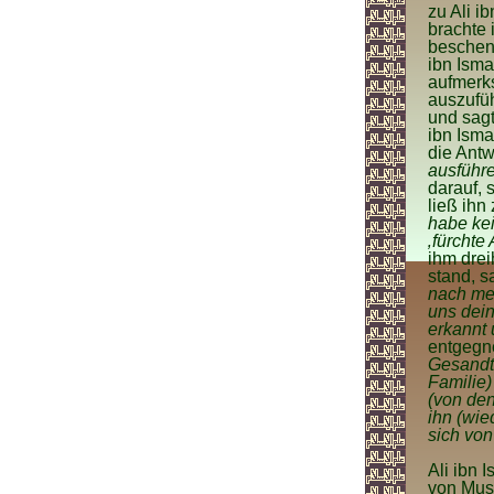
zu Ali i
brachte 
beschenk
ibn Isma
aufmerks
auszufüh
und sag
ibn Isma
die Antw
ausführe
darauf, 
ließ ihn
habe kei
‚fürchte
ihm drei
stand, 
nach me
uns dein
erkannt 
entgegne
Gesandte
Familie)
(von den
ihn (wie
sich von
Ali ibn 
von Musa