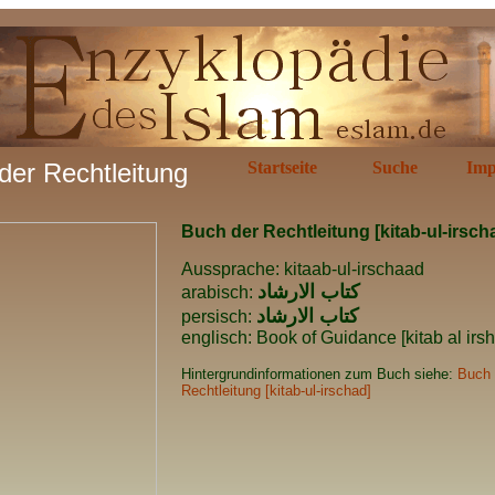
der Rechtleitung
Startseite
Suche
Imp
Buch der Rechtleitung [kitab-ul-irsch
Aussprache: kitaab-ul-irschaad
كتاب
الارشاد
arabisch:
كتاب
الارشاد
persisch:
englisch: Book of Guidance [kitab al irs
Hintergrundinformationen zum Buch siehe:
Buch 
Rechtleitung [kitab-ul-irschad]