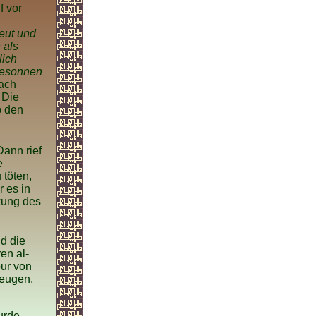
f vor
reut und
 als
lich
 gesonnen
ach
 Die
b den
Dann rief
e
 töten,
r es in
kung des
nd die
en al-
pur von
zeugen,
urde