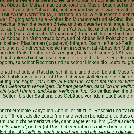
eichte ihm einen anderen Brief für al-Sindi ibn Schahik, indem e
rte, Abbas ibn Muhammad zu gehorchen. Masrur brach auf und s
se al-Fadhl ibn Yahyas ab, und niemand wusste, was er wollte
zu Musa ibn Dscha´far (a.) und fand ihn so, wie al-Raschid beric
ar. Er ging sofort zu al-Abbas ibn Muhammad und al-Sindi ibn
reichte ihnen die beiden Briefe, und es dauerte nicht lange, bis
ter aufbrach und zu al-Fadhl ibn Yahya eilte, und er (der Botschaf
zurück (zu al-Abbas ibn Muhammad). Er ritt mit ihm bestürzt und 
zu al-Abbas ibn Muhammad kam, und al-Abbas ließ Peitschen un
 kleinen Plattformen (‘uqabayn) bringen. Dann ließ er al-Fadhl
en, und al-Sindi verabreichte ihm in seinem (al-Abbas ibn Mu
hundert Peitschenhiebe. Als er ging, hatte sich seine (al-Abbas’
t und unterschied sich sehr von der, die er hatte, als er gekom
egann, zu seiner Rechten und zu seiner Linken die Leute zu gr
enachrichtigte al-Raschid schriftlich, und dieser befahl, Musa (a
n Schahik auszuliefern. Al-Raschid veranstaltete eine feierliche
lung und sagte:
„Ihr Leute, al-Fadhl ibn Yahya hat sich mir wid
den Gehorsam verweigert. Ihr habt gesehen, dass ich ihn verflu
cht (auch) ihr ihn, und Allah verfluche ihn.“
So verfluchten ihn d
n Seiten, bis der Saal und das Gebäude von (dem Laut) seinem
richt erreichte Yahya ibn Chalid, er ritt zu al-Raschid und trat d
ere Tür ein, als die Leute (normalerweise) benutzten, so dass e
am und nicht bemerkt wurde, dann sagte er zu ihm:
„Schau mich
r Gläubigen“
, und er (al-Raschid) vernahm es mit Schrecken, al
fortfuhr:
„Al-Fadhl ist noch unerfahren, und ich werde zu deiner