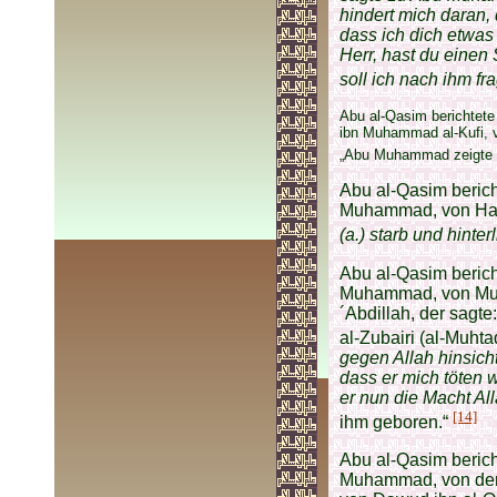
hindert mich daran, 
dass ich dich etwas
Herr, hast du einen
soll ich nach ihm fr
Abu al-Qasim berichtet
ibn Muhammad al-Kufi, 
„Abu Muhammad zeigte m
Abu al-Qasim berich
Muhammad, von Hamd
(a.) starb und hinte
Abu al-Qasim beric
Muhammad, von Mu´
´Abdillah, der sagt
al-Zubairi (al-Muhta
gegen Allah hinsicht
dass er mich töten
er nun die Macht All
[14]
ihm geboren.“
Abu al-Qasim berich
Muhammad, von dem