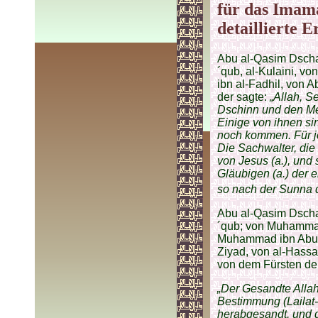
für das Imama
detaillierte 
Abu al-Qasim Dscha
´qub, al-Kulaini, v
ibn al-Fadhil, von 
der sagte:
„Allah, S
Dschinn und den Me
Einige von ihnen s
noch kommen. Für j
Die Sachwalter, di
von Jesus (a.), und 
Gläubigen (a.) der 
so nach der Sunna d
Abu al-Qasim Dscha
´qub; von Muhamma
Muhammad ibn Abu ´
Ziyad, von al-Hassa
von dem Fürsten der
„Der Gesandte Allah
Bestimmung (Lailat-
herabgesandt, und d