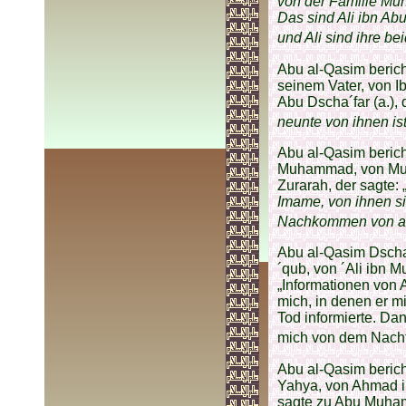
von der Familie Mu
Das sind Ali ibn Ab
und Ali sind ihre be
Abu al-Qasim berich
seinem Vater, von I
Abu Dscha´far (a.), 
neunte von ihnen ist
Abu al-Qasim beric
Muhammad, von Mu´
Zurarah, der sagte: 
Imame, von ihnen s
Nachkommen von al-
Abu al-Qasim Dscha
´qub, von ´Ali ibn 
„Informationen von 
mich, in denen er m
Tod informierte. Da
mich von dem Nachfo
Abu al-Qasim beric
Yahya, von Ahmad ib
sagte zu Abu Muhamm