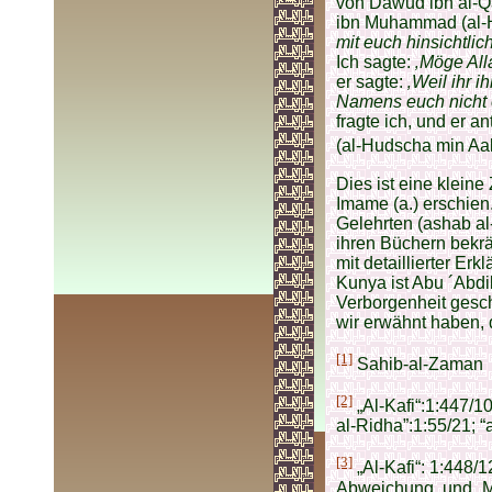
von Dawud ibn al-Qa
ibn Muhammad (al-H
mit euch hinsichtli
Ich sagte:
‚Möge All
er sagte:
‚Weil ihr 
Namens euch nicht e
fragte ich, und er a
(al-Hudscha min Aal
Dies ist eine klein
Imame (a.) erschien
Gelehrten (ashab al
ihren Büchern bekrä
mit detaillierter Er
Kunya ist Abu ´Abdi
Verborgenheit gesc
wir erwähnt haben, d
[1]
Sahib-al-Zaman
[2]
„Al-Kafi“:1:447/10
al-Ridha”:1:55/21; “
[3]
„Al-Kafi“: 1:448/1
Abweichung, und „Ma