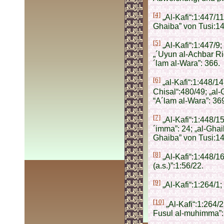
[4]
„Al-Kafi“:1:447/11
Ghaiba” von Tusi:14
[5]
„Al-Kafi“:1:447/9;
„´Uyun al-Achbar Rid
´lam al-Wara”: 366.
[6]
„al-Kafi“:1:448/14
Chisal“:480/49; „al-
“A´lam al-Wara”: 36
[7]
„Al-Kafi“:1:448/15
´imma”: 24; „al-Ghai
Ghaiba” von Tusi:1
[8]
„Al-Kafi“:1:448/1
(a.s.)”:1:56/22.
[9]
„Al-Kafi“:1:264/1
[10]
„Al-Kafi“:1:264/2
Fusul al-muhimma”: