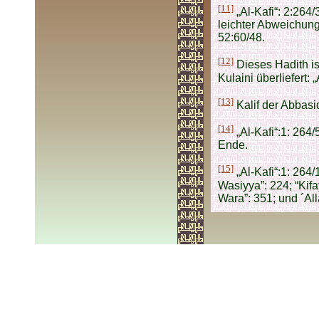
[11]
„Al-Kafi“: 2:264/
leichter Abweichung,
52:60/48.
[12]
Dieses Hadith is
Kulaini überliefert: „
[13]
Kalif der Abbasi
[14]
„Al-Kafi“:1: 264
Ende.
[15]
„Al-Kafi“:1: 264/1
Wasiyya”: 224; “Kifa
Wara”: 351; und ´All