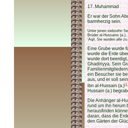
17. Muhammad
Er war der Sohn Abu
barmherzig sein.
Unter jenen siebzehn Se
Brüder al-Hussains (a.)
‘Aqil. Sie wurden alle z
Eine Grube wurde fü
wurde die Erde über 
wurde dort beerdigt
Ghadiriyya. Sein Gr
Familienmitgliedern,
ein Besucher sie be
aus, und er soll sei
[1
ibn al-Hussain (a.)
Hussain (a.) begrabe
Die Anhänger al-Hus
rund um ihn herum 
herausfinden können
daran, dass die Erd
den Gärten der Glüc