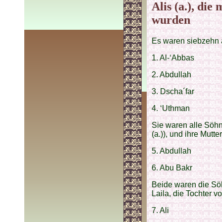
Alis (a.), die
wurden
Es waren siebzehn a
1. Al-‘Abbas
2. Abdullah
3. Dscha´far
4. ‘Uthman
Sie waren alle Söhn
(a.)), und ihre Mutt
5. Abdullah
6. Abu Bakr
Beide waren die Söh
Laila, die Tochter v
7. Ali