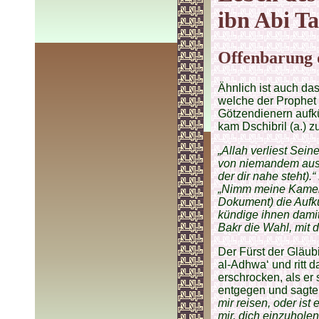
ibn Abi Ta
Offenbarung 
Ähnlich ist auch da
welche der Prophet 
Götzendienern aufkü
kam Dschibril (a.) 
„Allah verliest Sein
von niemandem ausg
der dir nahe steht).“
„Nimm meine Kamels
Dokument) die Aufk
kündige ihnen dami
Bakr die Wahl, mit d
Der Fürst der Gläub
al-Adhwa‘ und ritt d
erschrocken, als er
entgegen und sagte
mir reisen, oder is
mir, dich einzuholen