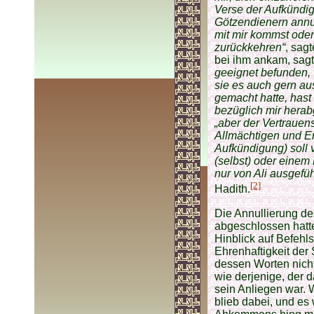
Verse der Aufkündi
Götzendienern annull
mit mir kommst oder
zurückkehren“
, sag
bei ihm ankam, sagt
geeignet befunden, 
sie es auch gern au
gemacht hatte, hast
bezüglich mir hera
„aber der Vertrauen
Allmächtigen und Er
Aufkündigung) soll 
(selbst) oder einem M
nur von Ali ausgefüh
[2]
Hadith.
Die Annullierung d
abgeschlossen hatte
Hinblick auf Befeh
Ehrenhaftigkeit der 
dessen Worten nich
wie derjenige, der
sein Anliegen war. W
blieb dabei, und es