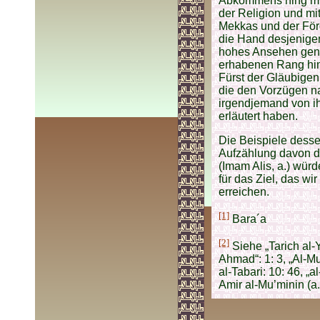
Abkommens hing mit
der Religion und mi
Mekkas und der Förd
die Hand desjenige
hohes Ansehen geno
erhabenen Rang hin 
Fürst der Gläubigen,
die den Vorzügen n
irgendjemand von i
erläutert haben.
Die Beispiele desse
Aufzählung davon d
(Imam Alis, a.) wür
für das Ziel, das wi
erreichen.
[1]
Bara´a
[2]
Siehe „Tarich al-
Ahmad“: 1: 3, „Al-M
al-Tabari: 10: 46, „
Amir al-Mu’minin (a.