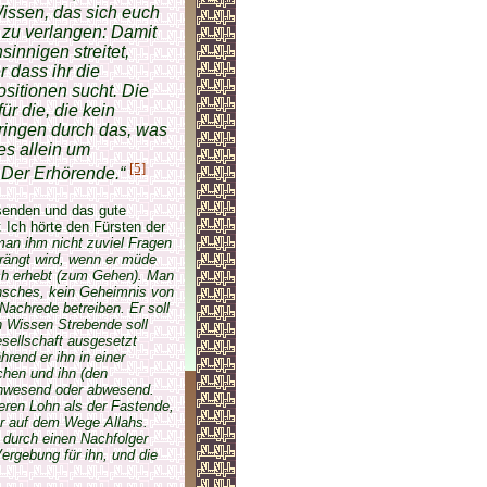
Wissen, das sich euch
 zu verlangen: Damit
sinnigen streitet,
r dass ihr die
sitionen sucht. Die
ür die, die kein
bringen durch das, was
es allein um
[5]
, Der Erhörende.“
senden und das gute
: Ich hörte den Fürsten der
man ihm nicht zuviel Fragen
drängt wird, wenn er müde
sich erhebt (zum Gehen). Man
unsches, kein Geheimnis von
Nachrede betreiben. Er soll
h Wissen Strebende soll
Gesellschaft ausgesetzt
rend er ihn in einer
chen und ihn (den
 anwesend oder abwesend.
eren Lohn als der Fastende,
er auf dem Wege Allahs.
 durch einen Nachfolger
ergebung für ihn, und die