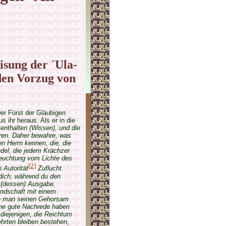
isung der ´Ula­
den Vorzug von
 Der Fürst der Gläubigen
 ihr heraus. Als er in die
enthalten (Wissen), und die
eren. Daher bewahre, was
en Herrn kennen, die, die
ndel, die jedem Krächzer
leuchtung vom Lichte des
[2]
 Autorität
Zuflucht.
dich, während du den
 (dessen) Ausgabe,
ndschaft mit einem
die man seinen Gehorsam
ine gute Nachrede haben
 diejenigen, die Reichtum
hrten bleiben bestehen,