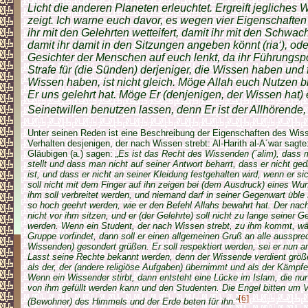
Licht die anderen Planeten erleuchtet. Ergreift jegliches 
zeigt. Ich warne euch davor, es wegen vier Eigenschaften
ihr mit den Gelehrten wetteifert, damit ihr mit den Schwach
damit ihr damit in den Sitzungen angeben könnt (ria‘), ode
Gesichter der Menschen auf euch lenkt, da ihr Führungspo
Strafe für (die Sünden) derjeniger, die Wissen haben und f
Wissen haben, ist nicht gleich. Möge Allah euch Nutzen 
Er uns gelehrt hat. Möge Er (denjenigen, der Wissen hat) 
Seinetwillen benutzen lassen, denn Er ist der Allhörende
Unter seinen Reden ist eine Beschreibung der Eigenschaften des Wis
Verhalten desjenigen, der nach Wissen strebt: Al-Harith al-A´war sagte
Gläubigen (a.) sagen:
„Es ist das Recht des Wissenden (´alim), dass 
stellt und dass man nicht auf seiner Antwort beharrt, dass er nicht ge
ist, und dass er nicht an seiner Kleidung festgehalten wird, wenn er 
soll nicht mit dem Finger auf ihn zeigen bei (dem Ausdruck) eines W
ihm soll verbreitet werden, und niemand darf in seiner Gegenwart üble 
so hoch geehrt werden, wie er den Befehl Allahs bewahrt hat. Der nac
nicht vor ihm sitzen, und er (der Gelehrte) soll nicht zu lange seiner 
werden. Wenn ein Student, der nach Wissen strebt, zu ihm kommt, wäh
Gruppe vorfindet, dann soll er einen allgemeinen Gruß an alle ausspre
Wissenden) gesondert grüßen. Er soll respektiert werden, sei er nun
Lasst seine Rechte bekannt werden, denn der Wissende verdient größ
als der, der (andere religiöse Aufgaben) übernimmt und als der Kämpf
Wenn ein Wissender stirbt, dann entsteht eine Lücke im Islam, die nur
von ihm gefüllt werden kann und den Studenten. Die Engel bitten um V
[6]
(Bewohner) des Himmels und der Erde beten für ihn.“