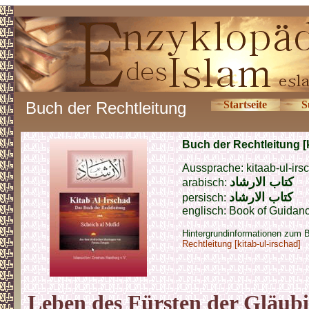
Buch der Rechtleitung
Startseite
S
Buch der Rechtleitung [k
Aussprache: kitaab-ul-irs
كتاب
الارشاد
arabisch:
كتاب
الارشاد
persisch:
englisch: Book of Guidance
Hintergrundinformationen zum 
Rechtleitung [kitab-ul-irschad]
Leben des Fürsten der Gläubi