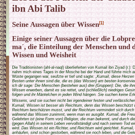
ibn Abi Talib
Seine Aussagen über Wissen
[1]
Einige seiner Aussagen über die Lobpre
ma´, die Einteilung der Menschen und 
Wis­sen und Weisheit
Die Traditionisten (ahl-al-naql) überlieferten von Kumail ibn Ziyad (r.):
nahm mich eines Tages in der Mosche bei der Hand und führte mich aus
Wüste gegangen war, seufzte er tief und sagte:
„Kumail, diese Herzen 
Besten unter ihnen sind die, die es (das Wissen) am besten konservi
ich dir sage: Die Menschen (bestehen aus) drei (Gruppen): Die, die ihr
Wissen erwerben, damit es sie rettet, und (schließlich) niedriges Gesi
folgen und ihr Mäntelchen in jeden Wind hängen. Sie suchen keine Er
Wissens, und sie suchen nicht bei irgendeiner festen und verlässlichen
Kumail, Wissen ist besser als Reichtum, denn das Wissen beschützt 
Reichtum beschützen musst, und der Reichtum vermindert sich durch
während das Wissen zunimmt, wenn man es ausgibt. Kumail, die Freu
Gelehrten ist (eine Form von) Religion, die man bekennt, und durch 
(gegen Allah) in seinem Leben vervollständigt und nach seinem Tod e
wird. Das Wissen ist ein Richter, und Reichtum wird gerichtet. Kumail,
anhäufen, sind schon gestorben, während sie noch leben, und die Gele