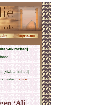
uche
Impressum
itab-ul-irschad]
chaad
 [kitab al irshad]
Buch siehe:
Buch der
gen ‘Ali