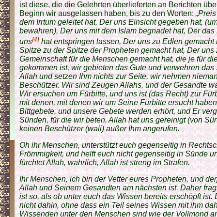
ist diese, die die Gelehrten überlieferten an Berichten übe
Beginn wir ausgelassen haben, bis zu den Worten:
„Preis
dem Irrtum geleitet hat, Der uns Einsicht gegeben hat, (um
bewahren), Der uns mit dem Islam begnadet hat, Der da
[4]
uns
hat entspringen lassen, Der uns zu Edlen gemacht 
Spitze zu der Spitze der Propheten gemacht hat, Der uns 
Gemeinschaft für die Menschen gemacht hat, die je für d
gekommen ist, wir gebieten das Gute und verwehren das 
Allah und setzen Ihm nichts zur Seite, wir nehmen niem
Beschützer. Wir sind Zeugen Allahs, und der Gesandte wa
Wir ersuchen um Fürbitte, und uns ist (das Recht) zur Fü
mit denen, mit denen wir um Seine Fürbitte ersucht habe
Bittgebete, und unsere Gebete werden erhört, und Er verg
Sünden, für die wir beten. Allah hat uns gereinigt (von S
keinen Beschützer (wali) außer Ihm angerufen.
Oh ihr Menschen, unterstützt euch gegenseitig in Rechtsc
Frömmigkeit, und helft euch nicht gegenseitig in Sünde u
fürchtet Allah, wahrlich, Allah ist streng im Strafen.
Ihr Menschen, ich bin der Vetter eures Propheten, und der
Allah und Seinem Gesandten am nächsten ist. Daher fragt 
ist so, als ob unter euch das Wissen bereits erschöpft ist
nicht dahin, ohne dass ein Teil seines Wissen mit ihm da
Wissenden unter den Menschen sind wie der Vollmond 