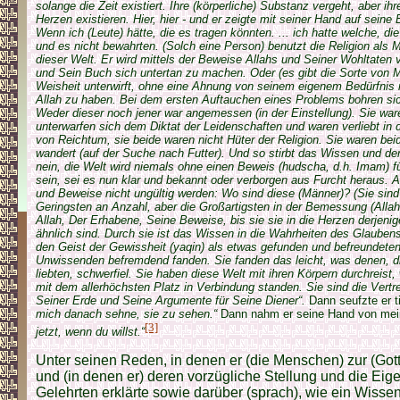
solange die Zeit existiert. Ihre (körperliche) Substanz vergeht, aber ih
Herzen existieren. Hier, hier - und er zeigte mit seiner Hand auf seine B
Wenn ich (Leute) hätte, die es tragen könnten. ... ich hatte welche, d
und es nicht bewahrten. (Solch eine Person) benutzt die Religion als Mit
dieser Welt. Er wird mittels der Beweise Allahs und Seiner Wohltaten
und Sein Buch sich untertan zu machen. Oder (es gibt die Sorte von M
Weisheit unterwirft, ohne eine Ahnung von seinem eigenem Bedürfni
Allah zu haben. Bei dem ersten Auftauchen eines Problems bohren sich
Weder dieser noch jener war angemessen (in der Einstellung). Sie war
unterwarfen sich dem Diktat der Leidenschaften und waren verliebt in
von Reichtum, sie beide waren nicht Hüter der Religion. Sie waren be
wandert (auf der Suche nach Futter). Und so stirbt das Wissen und der,
nein, die Welt wird niemals ohne einen Beweis (hudscha, d.h. Imam) f
sein, sei es nun klar und bekannt oder verborgen aus Furcht heraus. 
und Beweise nicht ungültig werden: Wo sind diese (Männer)? (Sie sind 
Geringsten an Anzahl, aber die Großartigsten in der Bemessung (Allah
Allah, Der Erhabene, Seine Beweise, bis sie sie in die Herzen derjenig
ähnlich sind. Durch sie ist das Wissen in die Wahrheiten des Glauben
den Geist der Gewissheit (yaqin) als etwas gefunden und befreundeten
Unwissenden befremdend fanden. Sie fanden das leicht, was denen, di
liebten, schwerfiel. Sie haben diese Welt mit ihren Körpern durchreist
mit dem allerhöchsten Platz in Verbindung standen. Sie sind die Vertret
Seiner Erde und Seine Argumente für Seine Diener“.
Dann seufzte er t
mich danach sehne, sie zu sehen.“
Dann nahm er seine Hand von mein
[3]
jetzt, wenn du willst.“
Unter seinen Reden, in denen er (die Menschen) zur (Gott
und (in denen er) deren vorzügliche Stellung und die Eig
Gelehrten erklärte sowie darüber (sprach), wie ein Wissen