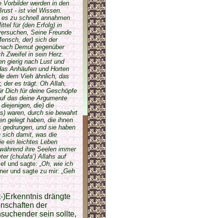
re Vorbilder werden in den
rust - ist viel Wissen.
ie es zu schnell annahmen
tel für (den Erfolg) in
 versuchen, Seine Freunde
ensch, der) sich der
s nach Demut gegenüber
 Zweifel in sein Herz.
en gierig nach Lust und
 das Anhäufen und Horten
ide dem Vieh ähnlich, das
 der es trägt. Oh Allah,
ür Dich für deine Geschöpfe
Auf das deine Argumente
diejenigen, die) die
s) waren, durch sie bewahrt
en gelegt haben, die ihnen
s gedrungen, und sie haben
 sich damit, was die
e ein leichtes Leben
, während ihre Seelen immer
er (chulafa‘) Allahs auf
ief und sagte:
„Oh, wie ich
er und sagte zu mir:
„Geh
-)Erkenntnis drängte
enschaften der
suchender sein sollte,