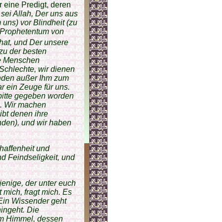
r eine Predigt, deren
 sei Allah, Der uns aus
 uns) vor Blindheit (zu
s Prophetentum von
hat, und Der unsere
zu der besten
ie Menschen
Schlechte, wir dienen
anden außer Ihm zum
r ein Zeuge für uns.
rbitte gegeben worden
n. Wir machen
ibt denen ihre
ünden), und wir haben
haffenheit und
nd Feindseligkeit, und
jenige, der unter euch
mich, fragt mich. Es
. Ein Wissender geht
hingeht. Die
am Himmel, dessen